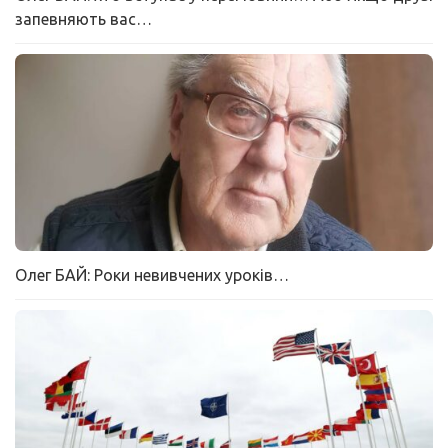
запевняють вас…
Олег БАЙ: Роки невивчених уроків…