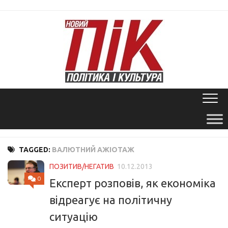
Skip
to
content
TAGGED:
ВАЛЮТНИЙ АЖІОТАЖ
ПОЗИТИВ/НЕГАТИВ
10.12.2013
0
Експерт розповів, як економіка
відреагує на політичну
ситуацію