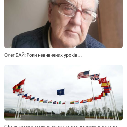
Олег БАЙ: Роки невивчених уроків…