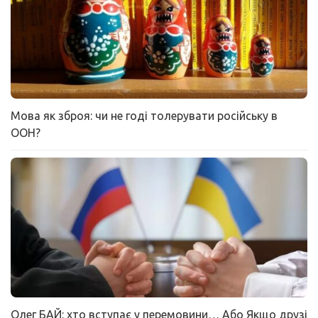
Мова як зброя: чи не годі толерувати російську в
ООН?
Олег БАЙ: хто вступає у перемовини… Або Якщо друзі