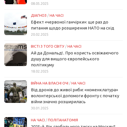
08.05.2025
ДІАГНОЗ
/
НА ЧАСІ
Ефект «червоної ганчірки»: ще раз до
питання щодо розширення НАТО на схід
20.02.2025
ВІСТІ З ТОГО СВІТУ
/
НА ЧАСІ
Ай да Дональд!.. Про користь освіжаючого
душу для вищого європейського
політикуму
18.02.2025
ВІЙНА НА ВЛАСНІ ОЧІ
/
НА ЧАСІ
Від дронів до живої риби: «номенклатура»
волонтерської допомоги фронту с початку
війни значно розширилась
30.01.2025
НА ЧАСІ
/
ПОЛІТАНАТОМІЯ
2025-й. Рік глобального тиску на Москву?