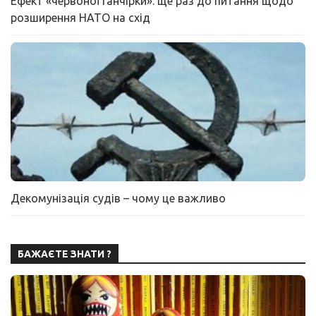
Ефект «червоної ганчірки»: ще раз до питання щодо
розширення НАТО на схід
Декомунізація судів – чому це важливо
БАЖАЄТЕ ЗНАТИ ?