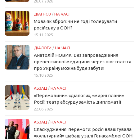
28.07.2026
ДІАГНОЗ
/
НА ЧАСІ
Мова як зброя: чи не годі толерувати
російську в ООН?
15.11.2025
ДІАЛОГИ
/
НА ЧАСІ
Анатолій НОВИК: Без запровадження
превентивної медицини, через півстоліття
про Україну можна буде забути!
15.10.2025
АБЗАЦ
/
НА ЧАСІ
«Перемовини», «діалоги», «мирні плани»
Росії: театр абсурду замість дипломатії
22.06.2025
АБЗАЦ
/
НА ЧАСІ
Спаскудження перемоги: росія влаштувала
«культурний» шабаш у залі Генасамблеї ООН