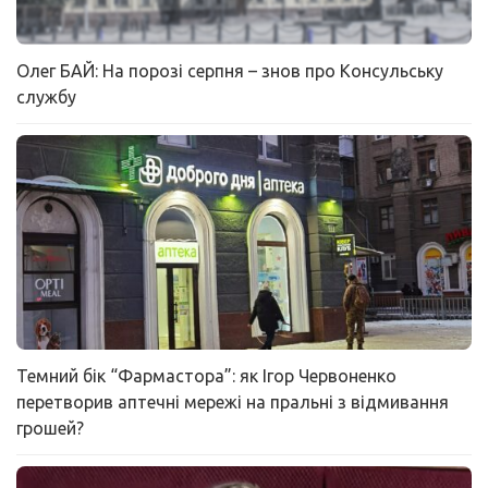
Олег БАЙ: На порозі серпня – знов про Консульську
службу
Темний бік “Фармастора”: як Ігор Червоненко
перетворив аптечні мережі на пральні з відмивання
грошей?