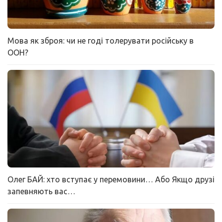
Мова як зброя: чи не годі толерувати російську в
ООН?
Олег БАЙ: хто вступає у перемовини… Або Якщо друзі
запевняють вас…