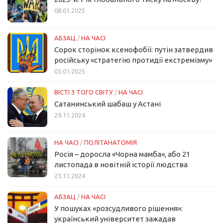
08.01.2025
АБЗАЦ
/
НА ЧАСІ
Сорок сторінок ксенофобії: путін затвердив
російську «стратегію протидії екстремізму»
03.01.2025
ВІСТІ З ТОГО СВІТУ
/
НА ЧАСІ
Сатанинський шабаш у Астані
29.11.2024
НА ЧАСІ
/
ПОЛІТАНАТОМІЯ
Росія – доросла «Чорна мамба», або 21
листопада в новітній історії людства
23.11.2024
АБЗАЦ
/
НА ЧАСІ
У пошуках «розсудливого рішення»:
український університет зажадав