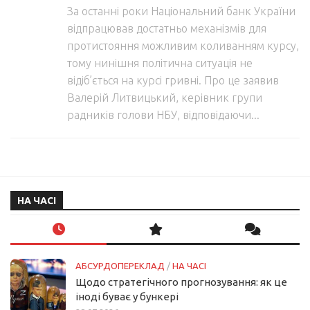
За останні роки Національний банк України
відпрацював достатньо механізмів для
протистояння можливим коливанням курсу,
тому нинішня політична ситуація не
відіб’ється на курсі гривні. Про це заявив
Валерій Литвицький, керівник групи
радників голови НБУ, відповідаючи...
НА ЧАСІ
АБСУРДОПЕРЕКЛАД
/
НА ЧАСІ
Щодо стратегічного прогнозування: як це
іноді буває у бункері