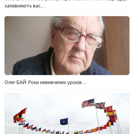
запевняють вас…
Олег БАЙ: Роки невивчених уроків…