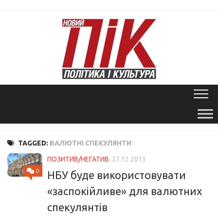
Skip
to
content
TAGGED:
ВАЛЮТНІ СПЕКУЛЯНТИ
ПОЗИТИВ/НЕГАТИВ
23.12.2013
0
НБУ буде використовувати
«заспокійливе» для валютних
спекулянтів