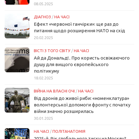
08.05.2025
ДІАГНОЗ
/
НА ЧАСІ
Ефект «червоної ганчірки»: ще раз до
питання щодо розширення НАТО на схід
20.02.2025
ВІСТІ З ТОГО СВІТУ
/
НА ЧАСІ
Ай да Дональд!.. Про користь освіжаючого
душу для вищого європейського
політикуму
18.02.2025
ВІЙНА НА ВЛАСНІ ОЧІ
/
НА ЧАСІ
Від дронів до живої риби: «номенклатура»
волонтерської допомоги фронту с початку
війни значно розширилась
30.01.2025
НА ЧАСІ
/
ПОЛІТАНАТОМІЯ
2025-й. Рік глобального тиску на Москву?