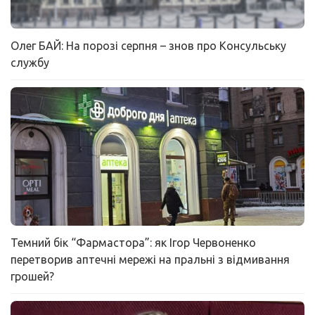
Олег БАЙ: На порозі серпня – знов про Консульську
службу
Темний бік “Фармастора”: як Ігор Червоненко
перетворив аптечні мережі на пральні з відмивання
грошей?