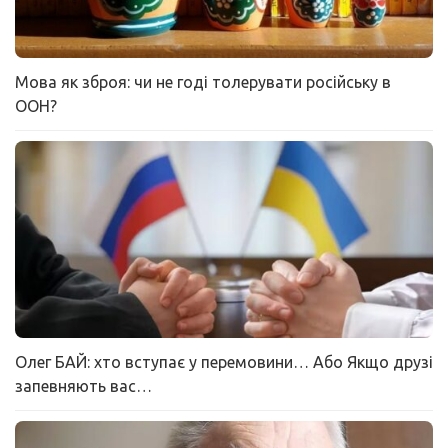
Мова як зброя: чи не годі толерувати російську в
ООН?
Олег БАЙ: хто вступає у перемовини… Або Якщо друзі
запевняють вас…