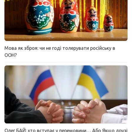
Мова як зброя: чи не годі толерувати російську в
ООН?
Олег БАЙ: хто вступає у перемовини… Або Якщо друзі