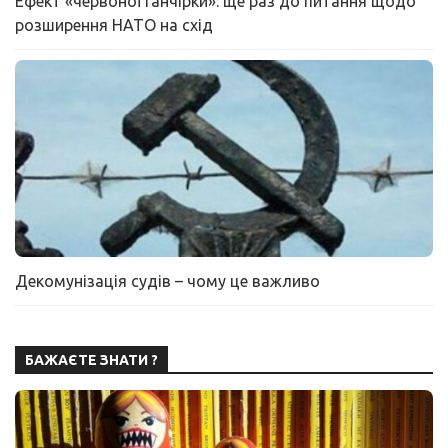
Ефект «червоної ганчірки»: ще раз до питання щодо
розширення НАТО на схід
Декомунізація судів – чому це важливо
БАЖАЄТЕ ЗНАТИ ?