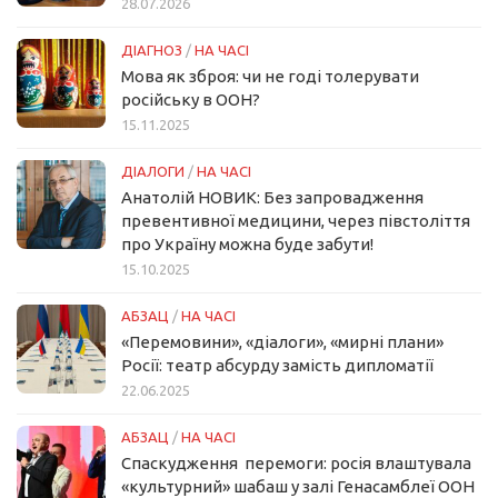
28.07.2026
ДІАГНОЗ
/
НА ЧАСІ
Мова як зброя: чи не годі толерувати
російську в ООН?
15.11.2025
ДІАЛОГИ
/
НА ЧАСІ
Анатолій НОВИК: Без запровадження
превентивної медицини, через півстоліття
про Україну можна буде забути!
15.10.2025
АБЗАЦ
/
НА ЧАСІ
«Перемовини», «діалоги», «мирні плани»
Росії: театр абсурду замість дипломатії
22.06.2025
АБЗАЦ
/
НА ЧАСІ
Спаскудження перемоги: росія влаштувала
«культурний» шабаш у залі Генасамблеї ООН