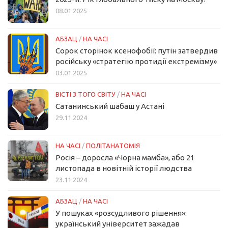
08.01.2025
АБЗАЦ
/
НА ЧАСІ
Сорок сторінок ксенофобії: путін затвердив
російську «стратегію протидії екстремізму»
03.01.2025
ВІСТІ З ТОГО СВІТУ
/
НА ЧАСІ
Сатанинський шабаш у Астані
29.11.2024
НА ЧАСІ
/
ПОЛІТАНАТОМІЯ
Росія – доросла «Чорна мамба», або 21
листопада в новітній історії людства
23.11.2024
АБЗАЦ
/
НА ЧАСІ
У пошуках «розсудливого рішення»:
український університет зажадав