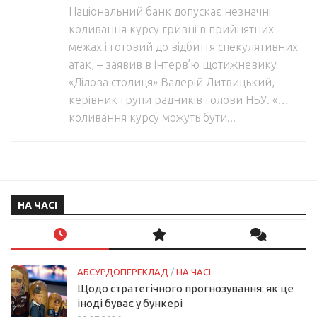
Національний банк допускає незначні
коливання курсу гривні в прийнятних
межах і готовий до відбиття спекулятивних
атак, – заявив в інтерв’ю щотижневику
«Ділова столиця» Валерій Литвицький,
керівник групи радників голови НБУ. «…
коливання курсу можуть бути...
НА ЧАСІ
АБСУРДОПЕРЕКЛАД
/
НА ЧАСІ
Щодо стратегічного прогнозування: як це
іноді буває у бункері