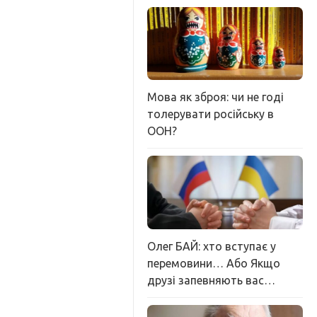
Мова як зброя: чи не годі
толерувати російську в
ООН?
Олег БАЙ: хто вступає у
перемовини… Або Якщо
друзі запевняють вас…