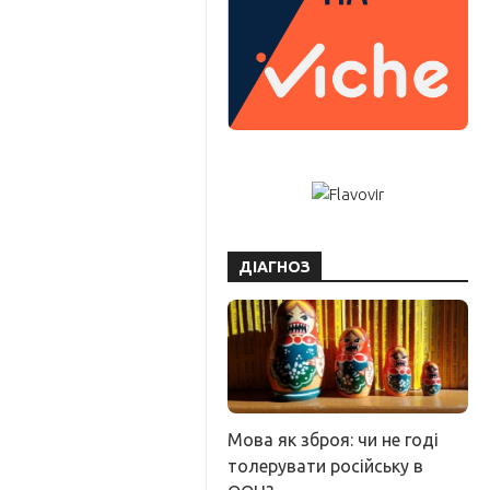
ДІАГНОЗ
Мова як зброя: чи не годі
толерувати російську в