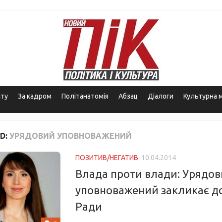
іту
За кадром
Політанатомія
Абзац
Діалоги
Культурна 
D:
УРЯДОВИЙ УПОВНОВАЖЕНИЙ
ПОЗИТИВ/НЕГАТИВ
10.04.2014
Влада проти влади: Урядо
уповноважений закликає до
Ради