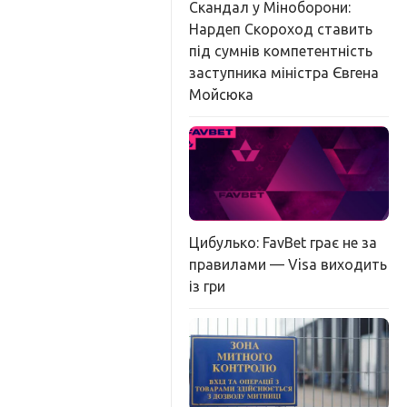
Скандал у Міноборони:
Нардеп Скороход ставить
під сумнів компетентність
заступника міністра Євгена
Мойсюка
Цибулько: FavBet грає не за
правилами — Visa виходить
із гри