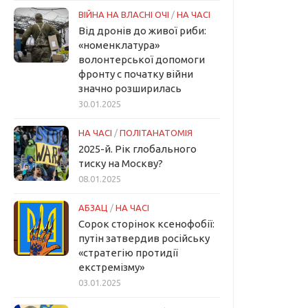
ВІЙНА НА ВЛАСНІ ОЧІ
/
НА ЧАСІ
Від дронів до живої риби:
«номенклатура»
волонтерської допомоги
фронту с початку війни
значно розширилась
30.01.2025
НА ЧАСІ
/
ПОЛІТАНАТОМІЯ
2025-й. Рік глобального
тиску на Москву?
08.01.2025
АБЗАЦ
/
НА ЧАСІ
Сорок сторінок ксенофобії:
путін затвердив російську
«стратегію протидії
екстремізму»
03.01.2025