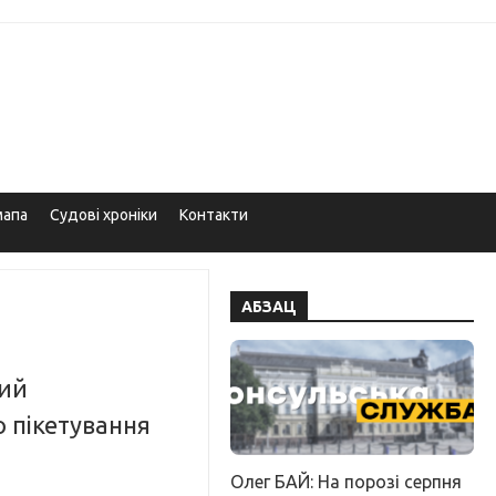
мапа
Судові хроніки
Контакти
АБЗАЦ
вий
 пікетування
Олег БАЙ: На порозі серпня