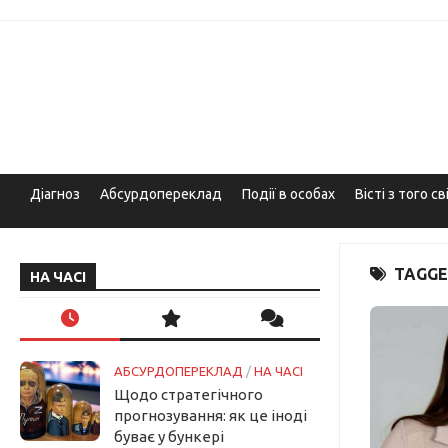
Skip
to
content
Діагноз
Абсурдопереклад
Події в особах
Вісті з того св
TAGGE
НА ЧАСІ
АБСУРДОПЕРЕКЛАД
/
НА ЧАСІ
Щодо стратегічного
прогнозування: як це іноді
буває у бункері