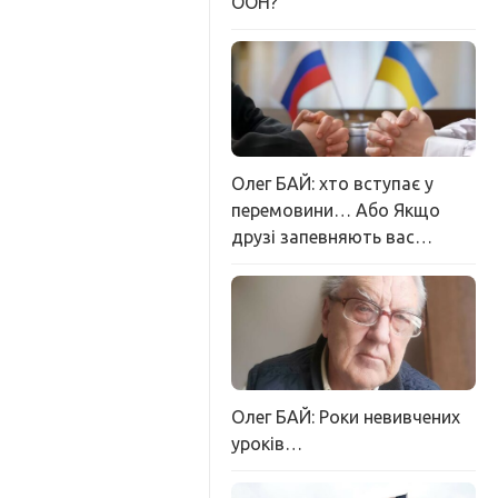
ООН?
Олег БАЙ: хто вступає у
перемовини… Або Якщо
друзі запевняють вас…
Олег БАЙ: Роки невивчених
уроків…