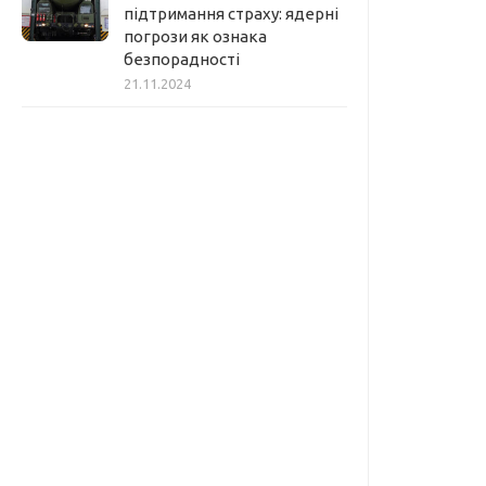
підтримання страху: ядерні
погрози як ознака
безпорадності
21.11.2024