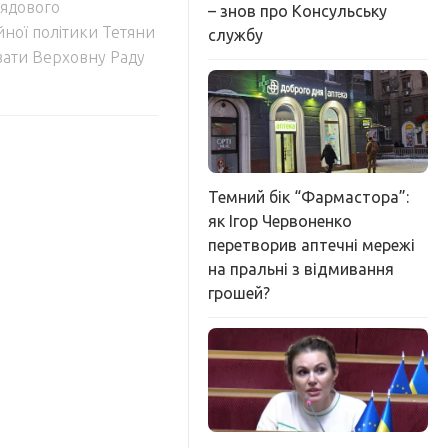
ядового
– знов про Консульську
ної політики Тетяни
службу
вати Верховну Раду
Темний бік “Фармастора”:
як Ігор Червоненко
перетворив аптечні мережі
на пральні з відмивання
грошей?