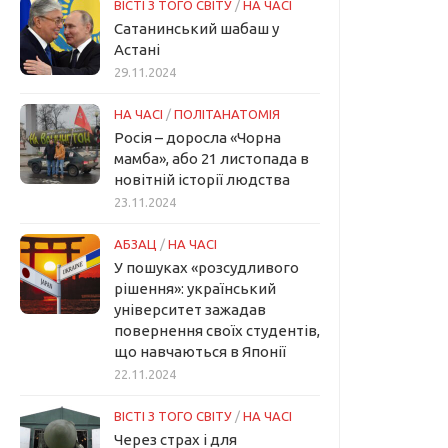
ВІСТІ З ТОГО СВІТУ
/
НА ЧАСІ
Сатанинський шабаш у
Астані
29.11.2024
НА ЧАСІ
/
ПОЛІТАНАТОМІЯ
Росія – доросла «Чорна
мамба», або 21 листопада в
новітній історії людства
23.11.2024
АБЗАЦ
/
НА ЧАСІ
У пошуках «розсудливого
рішення»: український
університет зажадав
повернення своїх студентів,
що навчаються в Японії
22.11.2024
ВІСТІ З ТОГО СВІТУ
/
НА ЧАСІ
Через страх і для