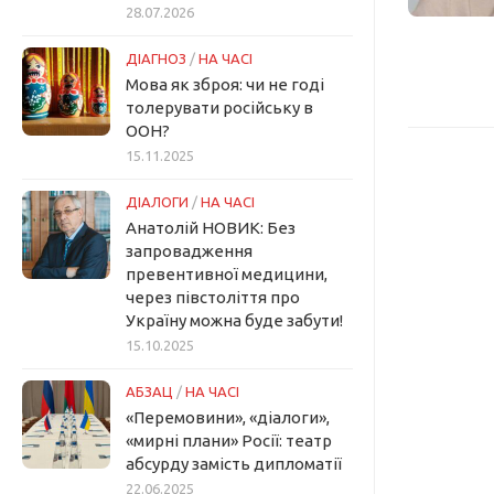
28.07.2026
ДІАГНОЗ
/
НА ЧАСІ
Мова як зброя: чи не годі
толерувати російську в
ООН?
15.11.2025
ДІАЛОГИ
/
НА ЧАСІ
Анатолій НОВИК: Без
запровадження
превентивної медицини,
через півстоліття про
Україну можна буде забути!
15.10.2025
АБЗАЦ
/
НА ЧАСІ
«Перемовини», «діалоги»,
«мирні плани» Росії: театр
абсурду замість дипломатії
22.06.2025