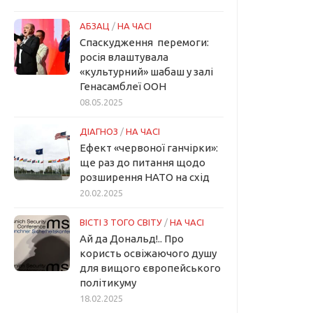
АБЗАЦ
/
НА ЧАСІ
Спаскудження перемоги:
росія влаштувала
«культурний» шабаш у залі
Генасамблеї ООН
08.05.2025
ДІАГНОЗ
/
НА ЧАСІ
Ефект «червоної ганчірки»:
ще раз до питання щодо
розширення НАТО на схід
20.02.2025
ВІСТІ З ТОГО СВІТУ
/
НА ЧАСІ
Ай да Дональд!.. Про
користь освіжаючого душу
для вищого європейського
політикуму
18.02.2025