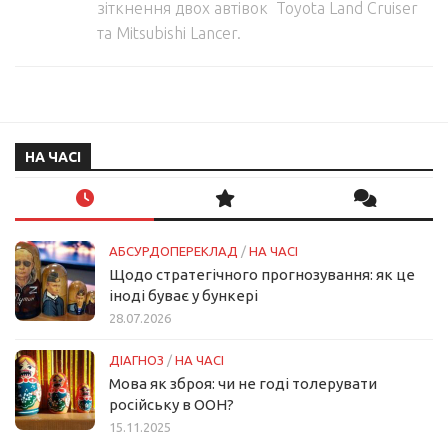
зіткнення двох автівок Toyota Land Cruiser
та Mitsubishi Lancer.
НА ЧАСІ
АБСУРДОПЕРЕКЛАД
/
НА ЧАСІ
Щодо стратегічного прогнозування: як це
іноді буває у бункері
28.07.2026
ДІАГНОЗ
/
НА ЧАСІ
Мова як зброя: чи не годі толерувати
російську в ООН?
15.11.2025