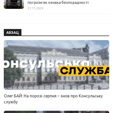
погрози як ознака безпорадності
21.11.2024
АБЗАЦ
Олег БАЙ: На порозі серпня – знов про Консульську
службу