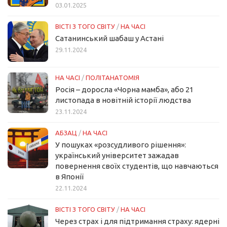
03.01.2025
ВІСТІ З ТОГО СВІТУ
/
НА ЧАСІ
Сатанинський шабаш у Астані
29.11.2024
НА ЧАСІ
/
ПОЛІТАНАТОМІЯ
Росія – доросла «Чорна мамба», або 21
листопада в новітній історії людства
23.11.2024
АБЗАЦ
/
НА ЧАСІ
У пошуках «розсудливого рішення»:
український університет зажадав
повернення своїх студентів, що навчаються
в Японії
22.11.2024
ВІСТІ З ТОГО СВІТУ
/
НА ЧАСІ
Через страх і для підтримання страху: ядерні