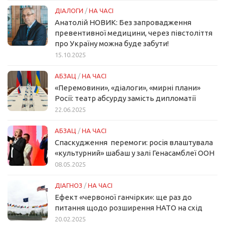
ДІАЛОГИ
/
НА ЧАСІ
Анатолій НОВИК: Без запровадження
превентивної медицини, через півстоліття
про Україну можна буде забути!
15.10.2025
АБЗАЦ
/
НА ЧАСІ
«Перемовини», «діалоги», «мирні плани»
Росії: театр абсурду замість дипломатії
22.06.2025
АБЗАЦ
/
НА ЧАСІ
Спаскудження перемоги: росія влаштувала
«культурний» шабаш у залі Генасамблеї ООН
08.05.2025
ДІАГНОЗ
/
НА ЧАСІ
Ефект «червоної ганчірки»: ще раз до
питання щодо розширення НАТО на схід
20.02.2025