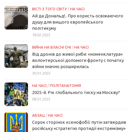
ВІСТІ З ТОГО СВІТУ
/
НА ЧАСІ
Ай да Дональд!.. Про користь освіжаючого
душу для вищого європейського
політикуму
18.02.2025
ВІЙНА НА ВЛАСНІ ОЧІ
/
НА ЧАСІ
Від дронів до живої риби: «номенклатура»
волонтерської допомоги фронту с початку
війни значно розширилась
30.01.2025
НА ЧАСІ
/
ПОЛІТАНАТОМІЯ
2025-й. Рік глобального тиску на Москву?
08.01.2025
АБЗАЦ
/
НА ЧАСІ
Сорок сторінок ксенофобії: путін затвердив
російську «стратегію протидії екстремізму»