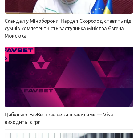
Скандал у Міноборони: Нардеп Скороход ставить під
сумнів компетентність заступника міністра Євгена
Мойсюка
Цибулько: FavBet грає не за правилами — Visa
виходить із гри