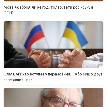
Мова як зброя: чи не годі толерувати російську в
ООН?
Олег БАЙ: хто вступає у перемовини… Або Якщо друзі
запевняють вас…