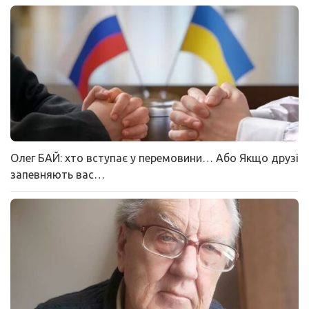
Олег БАЙ: хто вступає у перемовини… Або Якщо друзі
запевняють вас…