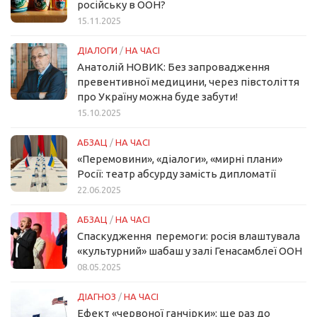
російську в ООН?
15.11.2025
ДІАЛОГИ
/
НА ЧАСІ
Анатолій НОВИК: Без запровадження
превентивної медицини, через півстоліття
про Україну можна буде забути!
15.10.2025
АБЗАЦ
/
НА ЧАСІ
«Перемовини», «діалоги», «мирні плани»
Росії: театр абсурду замість дипломатії
22.06.2025
АБЗАЦ
/
НА ЧАСІ
Спаскудження перемоги: росія влаштувала
«культурний» шабаш у залі Генасамблеї ООН
08.05.2025
ДІАГНОЗ
/
НА ЧАСІ
Ефект «червоної ганчірки»: ще раз до