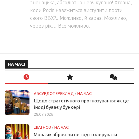
зненацька, абсолютно неочікувано! Хтозна,
коли Росія наважиться виступити проти
свого ВВХ?.. Можливо, й зараз. Можливо,
через рік… Все можливо.
НА ЧАСІ
АБСУРДОПЕРЕКЛАД
/
НА ЧАСІ
Щодо стратегічного прогнозування: як це
іноді буває у бункері
28.07.2026
ДІАГНОЗ
/
НА ЧАСІ
Мова як зброя: чи не годі толерувати