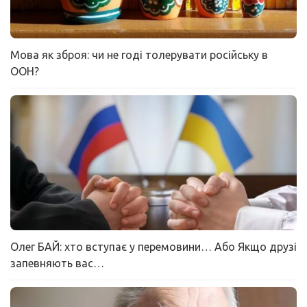
Мова як зброя: чи не годі толерувати російську в
ООН?
Олег БАЙ: хто вступає у перемовини… Або Якщо друзі
запевняють вас…