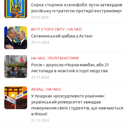
Сорок сторінок ксенофобії: путін затвердив
російську «стратегію протидії екстремізму»
03.01.2025
ВІСТІ З ТОГО СВІТУ
/
НА ЧАСІ
Сатанинський шабаш у Астані
29.11.2024
НА ЧАСІ
/
ПОЛІТАНАТОМІЯ
Росія – доросла «Чорна мамба», або 21
листопада в новітній історії людства
23.11.2024
АБЗАЦ
/
НА ЧАСІ
У пошуках «розсудливого рішення»:
український університет зажадав
повернення своїх студентів, що навчаються
в Японії
22.11.2024