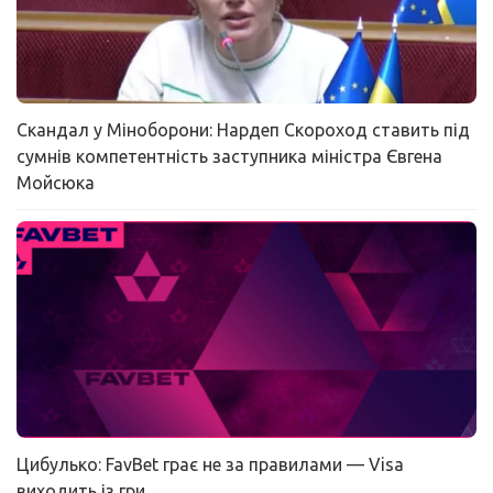
Скандал у Міноборони: Нардеп Скороход ставить під
сумнів компетентність заступника міністра Євгена
Мойсюка
Цибулько: FavBet грає не за правилами — Visa
виходить із гри