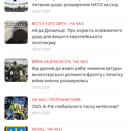
питання щодо розширення НАТО на схід
20.02.2025
ВІСТІ З ТОГО СВІТУ
/
НА ЧАСІ
Ай да Дональд!.. Про користь освіжаючого
душу для вищого європейського
політикуму
18.02.2025
ВІЙНА НА ВЛАСНІ ОЧІ
/
НА ЧАСІ
Від дронів до живої риби: «номенклатура»
волонтерської допомоги фронту с початку
війни значно розширилась
30.01.2025
НА ЧАСІ
/
ПОЛІТАНАТОМІЯ
2025-й. Рік глобального тиску на Москву?
08.01.2025
АБЗАЦ
/
НА ЧАСІ