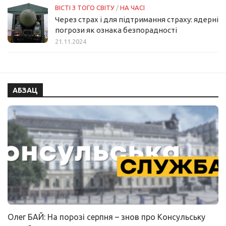
ВІСТІ З ТОГО СВІТУ
/
НА ЧАСІ
Через страх і для підтримання страху: ядерні
погрози як ознака безпорадності
21.11.2024
АБЗАЦ
Олег БАЙ: На порозі серпня – знов про Консульську