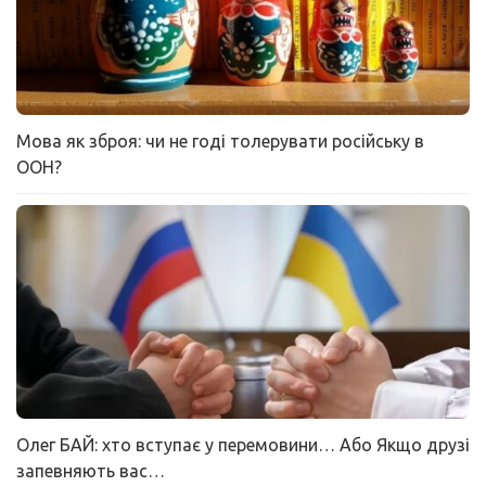
Мова як зброя: чи не годі толерувати російську в
ООН?
Олег БАЙ: хто вступає у перемовини… Або Якщо друзі
запевняють вас…