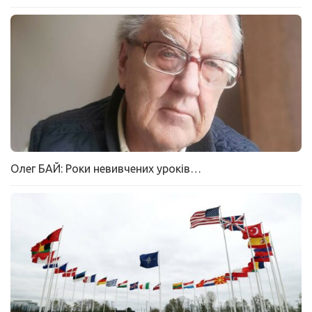
Олег БАЙ: Роки невивчених уроків…