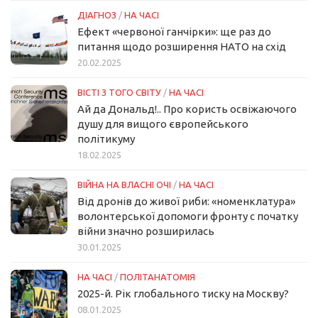
ДІАГНОЗ
/
НА ЧАСІ
Ефект «червоної ганчірки»: ще раз до
питання щодо розширення НАТО на схід
20.02.2025
ВІСТІ З ТОГО СВІТУ
/
НА ЧАСІ
Ай да Дональд!.. Про користь освіжаючого
душу для вищого європейського
політикуму
18.02.2025
ВІЙНА НА ВЛАСНІ ОЧІ
/
НА ЧАСІ
Від дронів до живої риби: «номенклатура»
волонтерської допомоги фронту с початку
війни значно розширилась
30.01.2025
НА ЧАСІ
/
ПОЛІТАНАТОМІЯ
2025-й. Рік глобального тиску на Москву?
08.01.2025