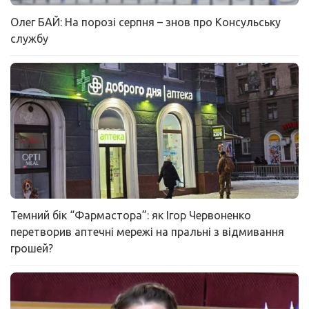
Олег БАЙ: На порозі серпня – знов про Консульську
службу
Темний бік “Фармастора”: як Ігор Червоненко
перетворив аптечні мережі на пральні з відмивання
грошей?