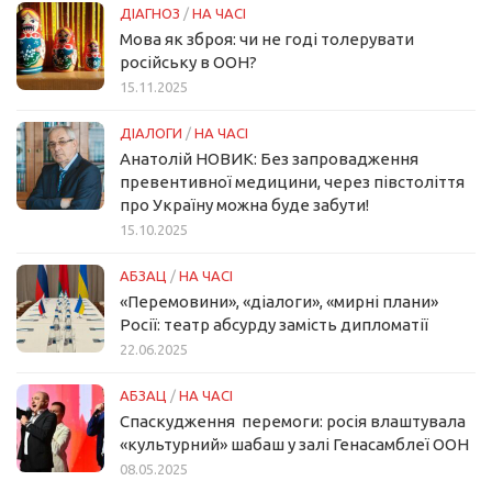
ДІАГНОЗ
/
НА ЧАСІ
Мова як зброя: чи не годі толерувати
російську в ООН?
15.11.2025
ДІАЛОГИ
/
НА ЧАСІ
Анатолій НОВИК: Без запровадження
превентивної медицини, через півстоліття
про Україну можна буде забути!
15.10.2025
АБЗАЦ
/
НА ЧАСІ
«Перемовини», «діалоги», «мирні плани»
Росії: театр абсурду замість дипломатії
22.06.2025
АБЗАЦ
/
НА ЧАСІ
Спаскудження перемоги: росія влаштувала
«культурний» шабаш у залі Генасамблеї ООН
08.05.2025