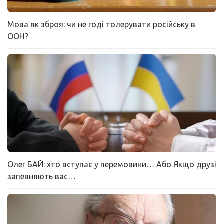
Мова як зброя: чи не годі толерувати російську в
ООН?
Олег БАЙ: хто вступає у перемовини… Або Якщо друзі
запевняють вас…