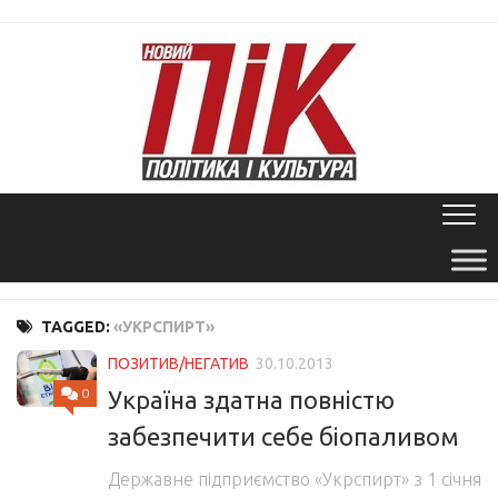
Skip
to
content
TAGGED:
«УКРСПИРТ»
ПОЗИТИВ/НЕГАТИВ
30.10.2013
0
Україна здатна повністю
забезпечити себе біопаливом
Державне підприємство «Укрспирт» з 1 січня