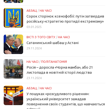
АБЗАЦ
/
НА ЧАСІ
Сорок сторінок ксенофобії: путін затвердив
російську «стратегію протидії екстремізму»
03.01.2025
ВІСТІ З ТОГО СВІТУ
/
НА ЧАСІ
Сатанинський шабаш у Астані
29.11.2024
НА ЧАСІ
/
ПОЛІТАНАТОМІЯ
Росія – доросла «Чорна мамба», або 21
листопада в новітній історії людства
23.11.2024
АБЗАЦ
/
НА ЧАСІ
У пошуках «розсудливого рішення»:
український університет зажадав
повернення своїх студентів, що навчаються