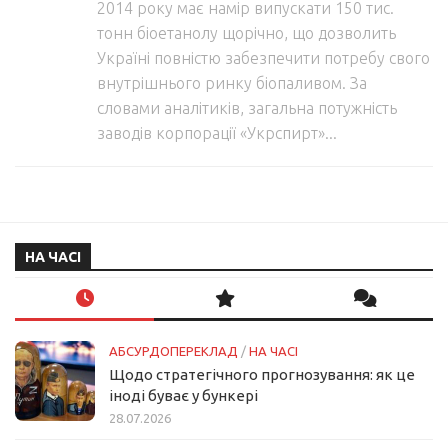
2014 року має намір випускати 150 тис.
тонн біоетанолу щорічно, що дозволить
Україні повністю забезпечити потребу свого
внутрішнього ринку біопаливом. За
словами аналітиків, загальна потужність
заводів корпорації «Укрспирт»...
НА ЧАСІ
АБСУРДОПЕРЕКЛАД
/
НА ЧАСІ
Щодо стратегічного прогнозування: як це
іноді буває у бункері
28.07.2026