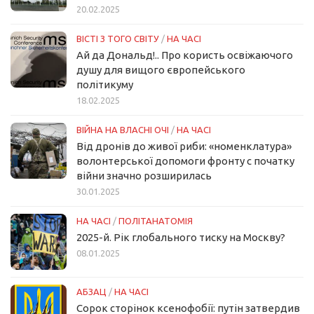
20.02.2025
ВІСТІ З ТОГО СВІТУ
/
НА ЧАСІ
Ай да Дональд!.. Про користь освіжаючого
душу для вищого європейського
політикуму
18.02.2025
ВІЙНА НА ВЛАСНІ ОЧІ
/
НА ЧАСІ
Від дронів до живої риби: «номенклатура»
волонтерської допомоги фронту с початку
війни значно розширилась
30.01.2025
НА ЧАСІ
/
ПОЛІТАНАТОМІЯ
2025-й. Рік глобального тиску на Москву?
08.01.2025
АБЗАЦ
/
НА ЧАСІ
Сорок сторінок ксенофобії: путін затвердив