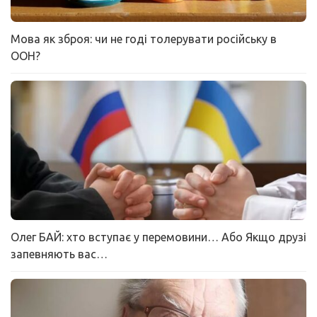
Мова як зброя: чи не годі толерувати російську в
ООН?
Олег БАЙ: хто вступає у перемовини… Або Якщо друзі
запевняють вас…