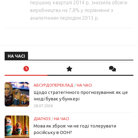
першому кварталі 2014 р. знизила обсяги
виробництва на 7,8% у порівнянні з
аналогічним періодом 2013 р.
НА ЧАСІ
АБСУРДОПЕРЕКЛАД
/
НА ЧАСІ
Щодо стратегічного прогнозування: як це
іноді буває у бункері
28.07.2026
ДІАГНОЗ
/
НА ЧАСІ
Мова як зброя: чи не годі толерувати
російську в ООН?