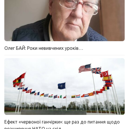
Олег БАЙ: Роки невивчених уроків…
Ефект «червоної ганчірки»: ще раз до питання щодо
розширення НАТО на схід