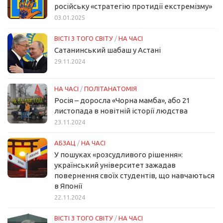
російську «стратегію протидії екстремізму»
03.01.2025
ВІСТІ З ТОГО СВІТУ
/
НА ЧАСІ
Сатанинський шабаш у Астані
29.11.2024
НА ЧАСІ
/
ПОЛІТАНАТОМІЯ
Росія – доросла «Чорна мамба», або 21
листопада в новітній історії людства
23.11.2024
АБЗАЦ
/
НА ЧАСІ
У пошуках «розсудливого рішення»:
український університет зажадав
повернення своїх студентів, що навчаються
в Японії
22.11.2024
ВІСТІ З ТОГО СВІТУ
/
НА ЧАСІ