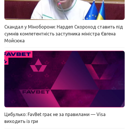
Скандал у Міноборони: Нардеп Скороход ставить під
сумнів компетентність заступника міністра Євгена
Мойсюка
Цибулько: FavBet грає не за правилами — Visa
виходить із гри