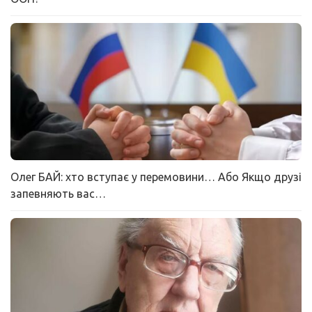
Олег БАЙ: хто вступає у перемовини… Або Якщо друзі
запевняють вас…