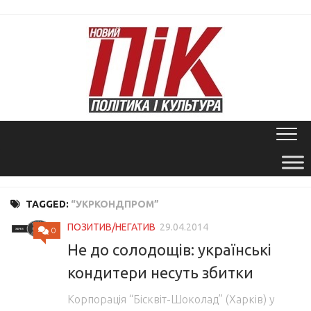
Skip
to
content
TAGGED:
“УКРКОНДПРОМ”
ПОЗИТИВ/НЕГАТИВ
29.04.2014
0
Не до солодощів: українські
кондитери несуть збитки
Корпорація “Бісквіт-Шоколад” (Харків) у