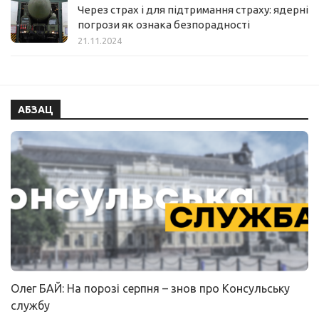
Через страх і для підтримання страху: ядерні
погрози як ознака безпорадності
21.11.2024
АБЗАЦ
Олег БАЙ: На порозі серпня – знов про Консульську
службу