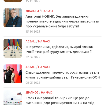
15.11.2025
ДІАЛОГИ
/
НА ЧАСІ
Анатолій НОВИК: Без запровадження
превентивної медицини, через півстоліття
про Україну можна буде забути!
15.10.2025
АБЗАЦ
/
НА ЧАСІ
«Перемовини», «діалоги», «мирні плани»
Росії: театр абсурду замість дипломатії
22.06.2025
АБЗАЦ
/
НА ЧАСІ
Спаскудження перемоги: росія влаштувала
«культурний» шабаш у залі Генасамблеї ООН
08.05.2025
ДІАГНОЗ
/
НА ЧАСІ
Ефект «червоної ганчірки»: ще раз до
питання щодо розширення НАТО на схід