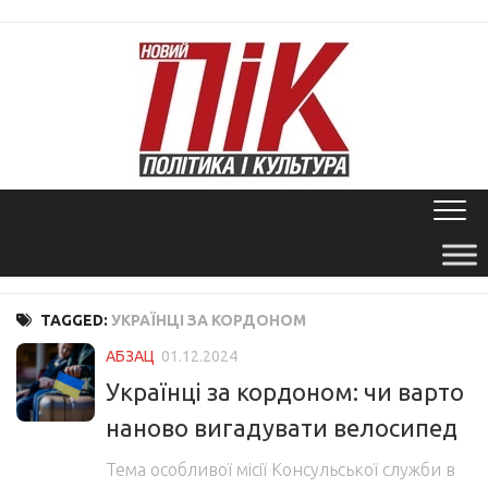
Skip
to
content
TAGGED:
УКРАЇНЦІ ЗА КОРДОНОМ
АБЗАЦ
01.12.2024
Українці за кордоном: чи варто
наново вигадувати велосипед
Тема особливої місії Консульської служби в