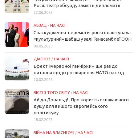
Росії: театр абсурду замість дипломатії
22.06.2025
АБЗАЦ
/
НА ЧАСІ
Спаскудження перемоги: росія влаштувала
«культурний» шабаш у залі Генасамблеї ООН
08.05.2025
ДІАГНОЗ
/
НА ЧАСІ
Ефект «червоної ганчірки»: ще раз до
питання щодо розширення НАТО на схід
20.02.2025
ВІСТІ З ТОГО СВІТУ
/
НА ЧАСІ
Ай да Дональд!.. Про користь освіжаючого
душу для вищого європейського
політикуму
18.02.2025
ВІЙНА НА ВЛАСНІ ОЧІ
/
НА ЧАСІ