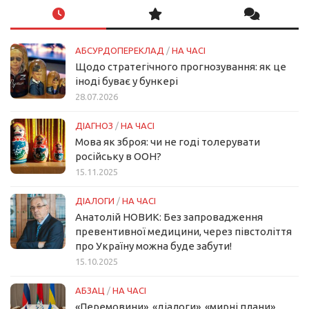
АБСУРДОПЕРЕКЛАД
/
НА ЧАСІ
Щодо стратегічного прогнозування: як це
іноді буває у бункері
28.07.2026
ДІАГНОЗ
/
НА ЧАСІ
Мова як зброя: чи не годі толерувати
російську в ООН?
15.11.2025
ДІАЛОГИ
/
НА ЧАСІ
Анатолій НОВИК: Без запровадження
превентивної медицини, через півстоліття
про Україну можна буде забути!
15.10.2025
АБЗАЦ
/
НА ЧАСІ
«Перемовини», «діалоги», «мирні плани»