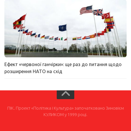
Ефект «червоної ганчірки»: ще раз до питання щодо
розширення НАТО на схід
ПІК. Проект «Політика і Культура» започатковано Зиновієм
КУЛИКОМ у 1999 році.