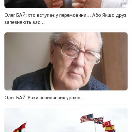
Олег БАЙ: хто вступає у перемовини… Або Якщо друзі
запевняють вас…
Олег БАЙ: Роки невивчених уроків…