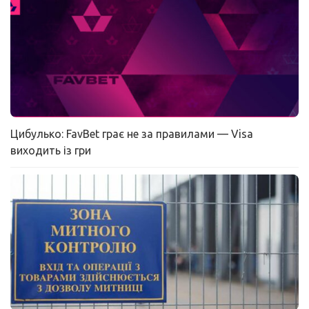
Цибулько: FavBet грає не за правилами — Visa
виходить із гри