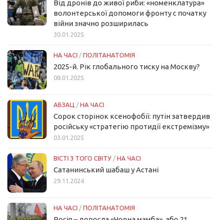
Від дронів до живої риби: «номенклатура»
волонтерської допомоги фронту с початку
війни значно розширилась
30.01.2025
НА ЧАСІ
/
ПОЛІТАНАТОМІЯ
2025-й. Рік глобального тиску на Москву?
08.01.2025
АБЗАЦ
/
НА ЧАСІ
Сорок сторінок ксенофобії: путін затвердив
російську «стратегію протидії екстремізму»
03.01.2025
ВІСТІ З ТОГО СВІТУ
/
НА ЧАСІ
Сатанинський шабаш у Астані
29.11.2024
НА ЧАСІ
/
ПОЛІТАНАТОМІЯ
Росія – доросла «Чорна мамба», або 21