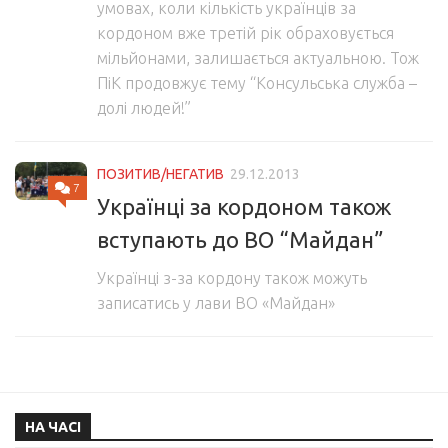
умовах, коли кількість українців за
кордоном вже третій рік обраховується
мільйонами, залишається актуальною. Тож
ПіК продовжує тему “Консульська служба –
долі людей!”
ПОЗИТИВ/НЕГАТИВ
29.12.2013
7
Українці за кордоном також
вступають до ВО “Майдан”
Українці з-за кордону також можуть
записатись у лави ВО «Майдан»
НА ЧАСІ