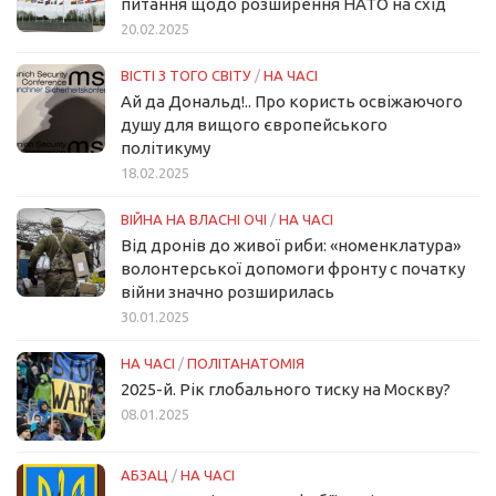
питання щодо розширення НАТО на схід
20.02.2025
ВІСТІ З ТОГО СВІТУ
/
НА ЧАСІ
Ай да Дональд!.. Про користь освіжаючого
душу для вищого європейського
політикуму
18.02.2025
ВІЙНА НА ВЛАСНІ ОЧІ
/
НА ЧАСІ
Від дронів до живої риби: «номенклатура»
волонтерської допомоги фронту с початку
війни значно розширилась
30.01.2025
НА ЧАСІ
/
ПОЛІТАНАТОМІЯ
2025-й. Рік глобального тиску на Москву?
08.01.2025
АБЗАЦ
/
НА ЧАСІ