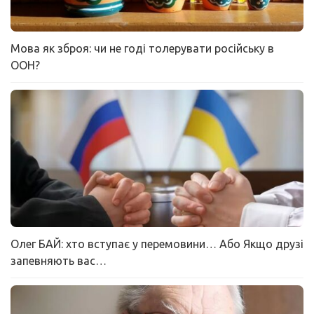
Мова як зброя: чи не годі толерувати російську в
ООН?
Олег БАЙ: хто вступає у перемовини… Або Якщо друзі
запевняють вас…