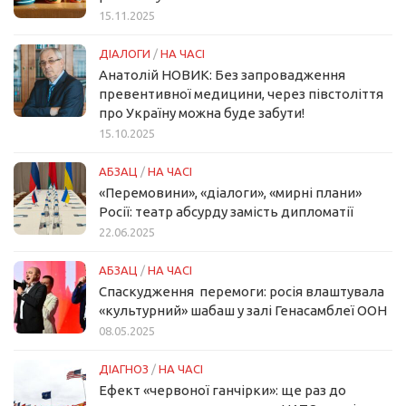
15.11.2025
ДІАЛОГИ
/
НА ЧАСІ
Анатолій НОВИК: Без запровадження
превентивної медицини, через півстоліття
про Україну можна буде забути!
15.10.2025
АБЗАЦ
/
НА ЧАСІ
«Перемовини», «діалоги», «мирні плани»
Росії: театр абсурду замість дипломатії
22.06.2025
АБЗАЦ
/
НА ЧАСІ
Спаскудження перемоги: росія влаштувала
«культурний» шабаш у залі Генасамблеї ООН
08.05.2025
ДІАГНОЗ
/
НА ЧАСІ
Ефект «червоної ганчірки»: ще раз до