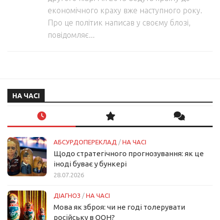
економічного краху вже наступного року.
Про це політик написав у своєму блозі,
повідомляє...
НА ЧАСІ
АБСУРДОПЕРЕКЛАД
/
НА ЧАСІ
Щодо стратегічного прогнозування: як це
іноді буває у бункері
28.07.2026
ДІАГНОЗ
/
НА ЧАСІ
Мова як зброя: чи не годі толерувати
російську в ООН?