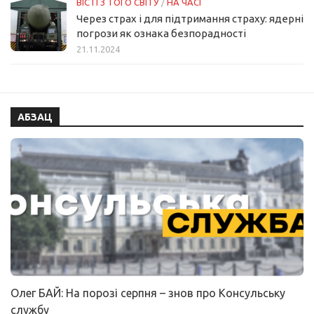
ВІСТІ З ТОГО СВІТУ
/
НА ЧАСІ
Через страх і для підтримання страху: ядерні
погрози як ознака безпорадності
21.11.2024
АБЗАЦ
Олег БАЙ: На порозі серпня – знов про Консульську
службу