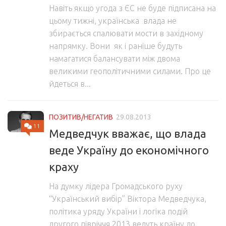
Навіть якщо угода з ЄС не буде підписана на
цьому тижні, українська влада не
збирається спалювати мости в західному
напрямку. Вони як і раніше будуть
намагатися балансувати між двома
великими геополітичними силами. Про це
йдеться в...
ПОЗИТИВ/НЕГАТИВ
29.08.2013
11
Медведчук вважає, що влада
веде Україну до економічного
краху
На думку лідера Громадського руху
“Український вибір” Віктора Медведчука,
політика уряду України і логіка подій
другого півріччя 2013 ведуть країну до