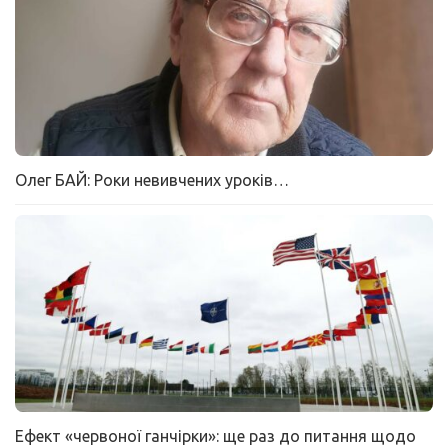
Олег БАЙ: Роки невивчених уроків…
Ефект «червоної ганчірки»: ще раз до питання щодо