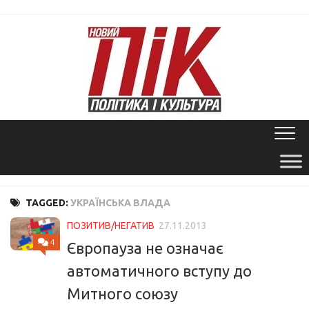
Skip
to
content
TAGGED:
УКРАЇНСЬКА ВЛАДА
ПОЗИТИВ/НЕГАТИВ
27.11.2013
4
Європауза не означає
автоматичного вступу до
Митного союзу