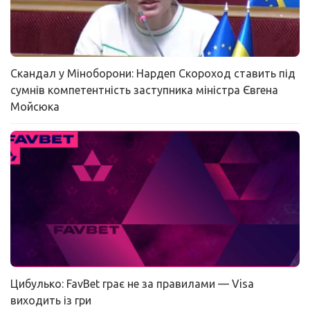
Скандал у Міноборони: Нардеп Скороход ставить під
сумнів компетентність заступника міністра Євгена
Мойсюка
Цибулько: FavBet грає не за правилами — Visa
виходить із гри