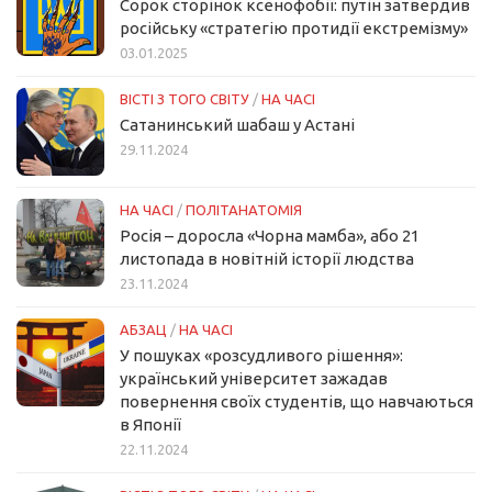
Сорок сторінок ксенофобії: путін затвердив
російську «стратегію протидії екстремізму»
03.01.2025
ВІСТІ З ТОГО СВІТУ
/
НА ЧАСІ
Сатанинський шабаш у Астані
29.11.2024
НА ЧАСІ
/
ПОЛІТАНАТОМІЯ
Росія – доросла «Чорна мамба», або 21
листопада в новітній історії людства
23.11.2024
АБЗАЦ
/
НА ЧАСІ
У пошуках «розсудливого рішення»:
український університет зажадав
повернення своїх студентів, що навчаються
в Японії
22.11.2024