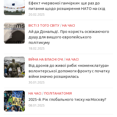
Ефект «червоної ганчірки»: ще раз до
питання щодо розширення НАТО на схід
20.02.2025
ВІСТІ З ТОГО СВІТУ
/
НА ЧАСІ
Ай да Дональд!.. Про користь освіжаючого
душу для вищого європейського
політикуму
18.02.2025
ВІЙНА НА ВЛАСНІ ОЧІ
/
НА ЧАСІ
Від дронів до живої риби: «номенклатура»
волонтерської допомоги фронту с початку
війни значно розширилась
30.01.2025
НА ЧАСІ
/
ПОЛІТАНАТОМІЯ
2025-й. Рік глобального тиску на Москву?
08.01.2025