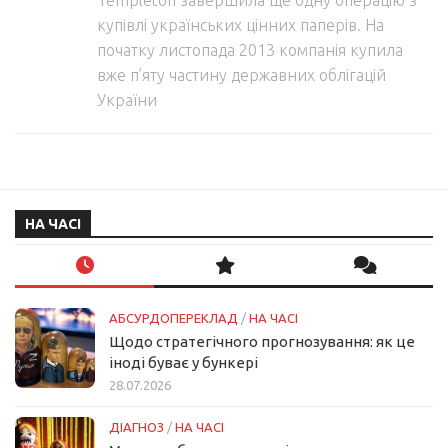
Templeton завершила ще одну операцію з
купівлі українських цінних паперів. На
початку листопада 2013 компанія купила
вже п’яту частину державних облігацій
України
НА ЧАСІ
АБСУРДОПЕРЕКЛАД
/
НА ЧАСІ
Щодо стратегічного прогнозування: як це
іноді буває у бункері
28.07.2026
ДІАГНОЗ
/
НА ЧАСІ