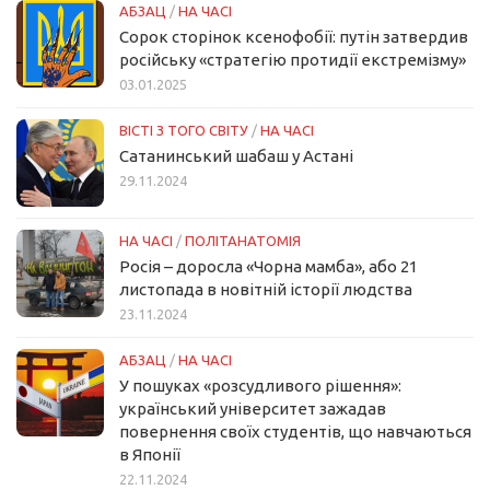
АБЗАЦ
/
НА ЧАСІ
Сорок сторінок ксенофобії: путін затвердив
російську «стратегію протидії екстремізму»
03.01.2025
ВІСТІ З ТОГО СВІТУ
/
НА ЧАСІ
Сатанинський шабаш у Астані
29.11.2024
НА ЧАСІ
/
ПОЛІТАНАТОМІЯ
Росія – доросла «Чорна мамба», або 21
листопада в новітній історії людства
23.11.2024
АБЗАЦ
/
НА ЧАСІ
У пошуках «розсудливого рішення»:
український університет зажадав
повернення своїх студентів, що навчаються
в Японії
22.11.2024