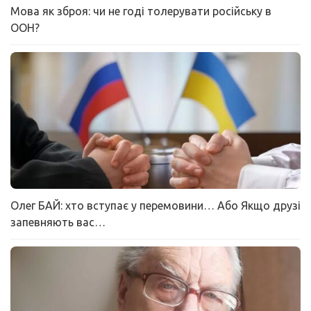
Мова як зброя: чи не годі толерувати російську в
ООН?
Олег БАЙ: хто вступає у перемовини… Або Якщо друзі
запевняють вас…