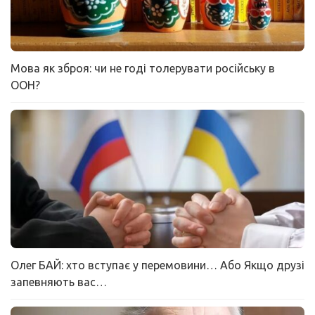
Мова як зброя: чи не годі толерувати російську в
ООН?
Олег БАЙ: хто вступає у перемовини… Або Якщо друзі
запевняють вас…