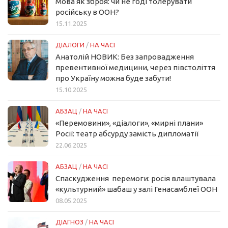
Мова як зброя: чи не годі толерувати
російську в ООН?
15.11.2025
ДІАЛОГИ
/
НА ЧАСІ
Анатолій НОВИК: Без запровадження
превентивної медицини, через півстоліття
про Україну можна буде забути!
15.10.2025
АБЗАЦ
/
НА ЧАСІ
«Перемовини», «діалоги», «мирні плани»
Росії: театр абсурду замість дипломатії
22.06.2025
АБЗАЦ
/
НА ЧАСІ
Спаскудження перемоги: росія влаштувала
«культурний» шабаш у залі Генасамблеї ООН
08.05.2025
ДІАГНОЗ
/
НА ЧАСІ