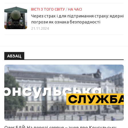
ВІСТІ З ТОГО СВІТУ
/
НА ЧАСІ
Через страх і для підтримання страху: ядерні
погрози як ознака безпорадності
21.11.2024
АБЗАЦ
Олег БАЙ: На порозі серпня – знов про Консульську