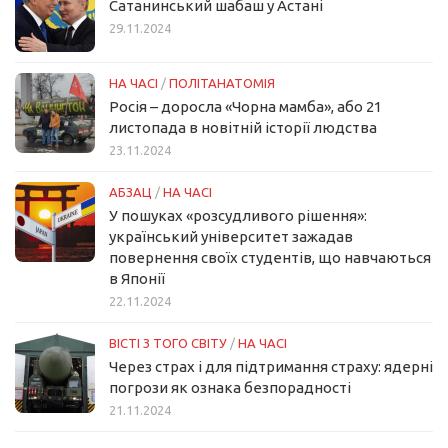
Сатанинський шабаш у Астані
29.11.2024
НА ЧАСІ
/
ПОЛІТАНАТОМІЯ
Росія – доросла «Чорна мамба», або 21
листопада в новітній історії людства
23.11.2024
АБЗАЦ
/
НА ЧАСІ
У пошуках «розсудливого рішення»:
український університет зажадав
повернення своїх студентів, що навчаються
в Японії
22.11.2024
ВІСТІ З ТОГО СВІТУ
/
НА ЧАСІ
Через страх і для підтримання страху: ядерні
погрози як ознака безпорадності
21.11.2024