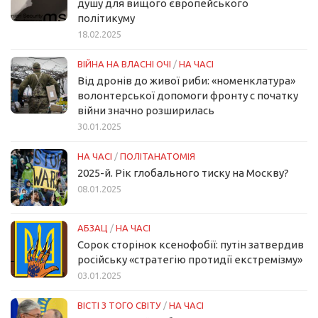
душу для вищого європейського
політикуму
18.02.2025
ВІЙНА НА ВЛАСНІ ОЧІ
/
НА ЧАСІ
Від дронів до живої риби: «номенклатура»
волонтерської допомоги фронту с початку
війни значно розширилась
30.01.2025
НА ЧАСІ
/
ПОЛІТАНАТОМІЯ
2025-й. Рік глобального тиску на Москву?
08.01.2025
АБЗАЦ
/
НА ЧАСІ
Сорок сторінок ксенофобії: путін затвердив
російську «стратегію протидії екстремізму»
03.01.2025
ВІСТІ З ТОГО СВІТУ
/
НА ЧАСІ