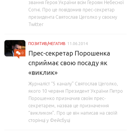
звання Героя України всім Героям Небесної
Сотні. Про це повідомив прес-секретар
президента Святослав Цеголко у своєму
Twitter
ПОЗИТИВ/НЕГАТИВ
11.06.2014
Прес-секретар Порошенка
0
сприймає свою посаду як
«виклик»
Журналіст “5 каналу” Святослав Цеголко,
якого 10 червня Президент України Петро
Порошенко призначив своїм прес-
секретарем, назвав це призначення
“викликом”. Про це він написав на своїй
сторінці у Фейсбуці