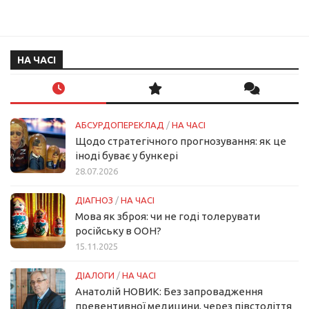
НА ЧАСІ
АБСУРДОПЕРЕКЛАД
/
НА ЧАСІ
Щодо стратегічного прогнозування: як це
іноді буває у бункері
28.07.2026
ДІАГНОЗ
/
НА ЧАСІ
Мова як зброя: чи не годі толерувати
російську в ООН?
15.11.2025
ДІАЛОГИ
/
НА ЧАСІ
Анатолій НОВИК: Без запровадження
превентивної медицини, через півстоліття