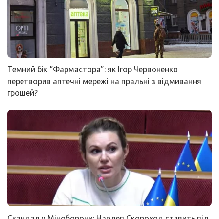
Темний бік “Фармастора”: як Ігор Червоненко
перетворив аптечні мережі на пральні з відмивання
грошей?
Скандал у Міноборони: Нардеп Скороход ставить під