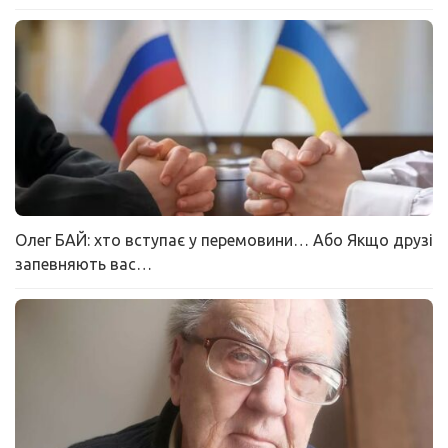
Олег БАЙ: хто вступає у перемовини… Або Якщо друзі
запевняють вас…