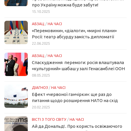
про Україну можна буде забути!
15.10.2025
АБЗАЦ
/
НА ЧАСІ
«Перемовини», «діалоги», «мирні плани»
Росії: театр абсурду замість дипломатії
22.06.2025
АБЗАЦ
/
НА ЧАСІ
Спаскудження перемоги: росія влаштувала
«культурний» шабаш у залі Генасамблеї ООН
08.05.2025
ДІАГНОЗ
/
НА ЧАСІ
Ефект «червоної ганчірки»: ще раз до
питання щодо розширення НАТО на схід
20.02.2025
ВІСТІ З ТОГО СВІТУ
/
НА ЧАСІ
Ай да Дональд!.. Про користь освіжаючого