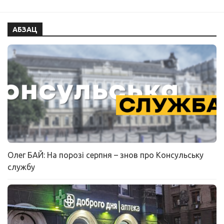
АБЗАЦ
Олег БАЙ: На порозі серпня – знов про Консульську
службу