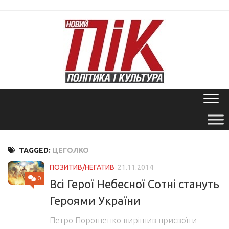
Skip
to
content
TAGGED:
ЦЕГОЛКО
ПОЗИТИВ/НЕГАТИВ
21.11.2014
0
Всі Герої Небесної Сотні стануть
Героями України
Петро Порошенко вирішив присвоїти