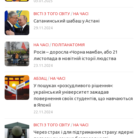
03.01.2025
ВІСТІ З ТОГО СВІТУ
/
НА ЧАСІ
Сатанинський шабаш у Астані
29.11.2024
НА ЧАСІ
/
ПОЛІТАНАТОМІЯ
Росія – доросла «Чорна мамба», або 21
листопада в новітній історії людства
23.11.2024
АБЗАЦ
/
НА ЧАСІ
У пошуках «розсудливого рішення»:
український університет зажадав
повернення своїх студентів, що навчаються
в Японії
22.11.2024
ВІСТІ З ТОГО СВІТУ
/
НА ЧАСІ
Через страх і для підтримання страху: ядерні