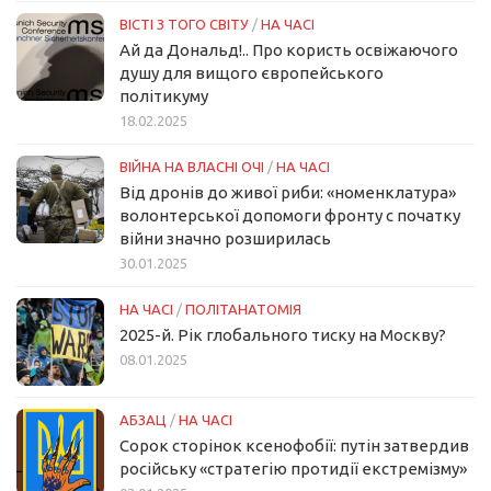
ВІСТІ З ТОГО СВІТУ
/
НА ЧАСІ
Ай да Дональд!.. Про користь освіжаючого
душу для вищого європейського
політикуму
18.02.2025
ВІЙНА НА ВЛАСНІ ОЧІ
/
НА ЧАСІ
Від дронів до живої риби: «номенклатура»
волонтерської допомоги фронту с початку
війни значно розширилась
30.01.2025
НА ЧАСІ
/
ПОЛІТАНАТОМІЯ
2025-й. Рік глобального тиску на Москву?
08.01.2025
АБЗАЦ
/
НА ЧАСІ
Сорок сторінок ксенофобії: путін затвердив
російську «стратегію протидії екстремізму»