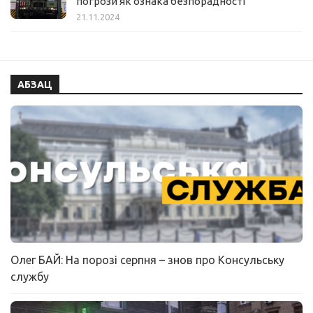
погрози як ознака безпорадності
21.11.2024
АБЗАЦ
Олег БАЙ: На порозі серпня – знов про Консульську
службу