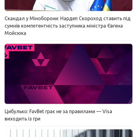
Скандал у Міноборони: Нардеп Скороход ставить під
сумнів компетентність заступника міністра Євгена
Мойсюка
Цибулько: FavBet грає не за правилами — Visa
виходить із гри