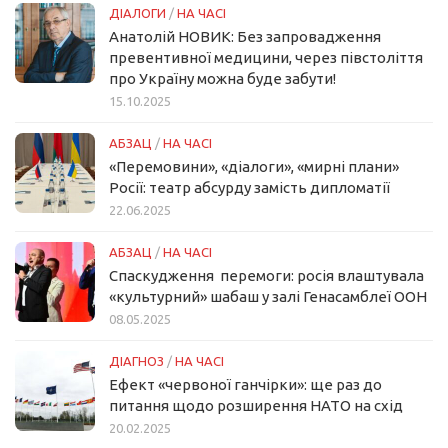
ДІАЛОГИ
/
НА ЧАСІ
Анатолій НОВИК: Без запровадження
превентивної медицини, через півстоліття
про Україну можна буде забути!
15.10.2025
АБЗАЦ
/
НА ЧАСІ
«Перемовини», «діалоги», «мирні плани»
Росії: театр абсурду замість дипломатії
22.06.2025
АБЗАЦ
/
НА ЧАСІ
Спаскудження перемоги: росія влаштувала
«культурний» шабаш у залі Генасамблеї ООН
08.05.2025
ДІАГНОЗ
/
НА ЧАСІ
Ефект «червоної ганчірки»: ще раз до
питання щодо розширення НАТО на схід
20.02.2025