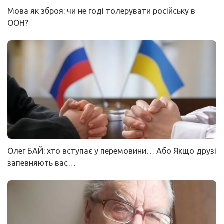
Мова як зброя: чи не годі толерувати російську в
ООН?
Олег БАЙ: хто вступає у перемовини… Або Якщо друзі
запевняють вас…