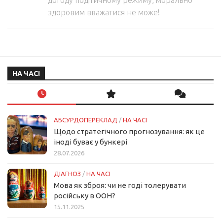
догоду подітичному режиму, морально
здоровим вважатися не може!
НА ЧАСІ
АБСУРДОПЕРЕКЛАД
/
НА ЧАСІ
Щодо стратегічного прогнозування: як це
іноді буває у бункері
28.07.2026
ДІАГНОЗ
/
НА ЧАСІ
Мова як зброя: чи не годі толерувати
російську в ООН?
15.11.2025