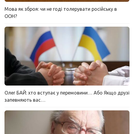
Мова як зброя: чи не годі толерувати російську в
ООН?
Олег БАЙ: хто вступає у перемовини… Або Якщо друзі
запевняють вас…