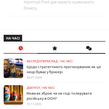
території Росії для захисту кримського
бізнесу.
НА ЧАСІ
АБСУРДОПЕРЕКЛАД
/
НА ЧАСІ
Щодо стратегічного прогнозування: як це
іноді буває у бункері
28.07.2026
ДІАГНОЗ
/
НА ЧАСІ
Мова як зброя: чи не годі толерувати
російську в ООН?
15.11.2025