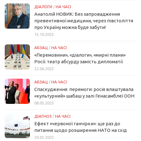
ДІАЛОГИ
/
НА ЧАСІ
Анатолій НОВИК: Без запровадження
превентивної медицини, через півстоліття
про Україну можна буде забути!
15.10.2025
АБЗАЦ
/
НА ЧАСІ
«Перемовини», «діалоги», «мирні плани»
Росії: театр абсурду замість дипломатії
22.06.2025
АБЗАЦ
/
НА ЧАСІ
Спаскудження перемоги: росія влаштувала
«культурний» шабаш у залі Генасамблеї ООН
08.05.2025
ДІАГНОЗ
/
НА ЧАСІ
Ефект «червоної ганчірки»: ще раз до
питання щодо розширення НАТО на схід
20.02.2025