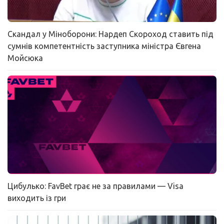
Скандал у Міноборони: Нардеп Скороход ставить під
сумнів компетентність заступника міністра Євгена
Мойсюка
Цибулько: FavBet грає не за правилами — Visa
виходить із гри