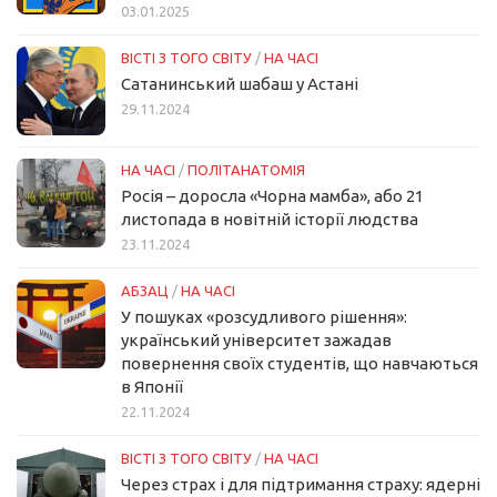
03.01.2025
ВІСТІ З ТОГО СВІТУ
/
НА ЧАСІ
Сатанинський шабаш у Астані
29.11.2024
НА ЧАСІ
/
ПОЛІТАНАТОМІЯ
Росія – доросла «Чорна мамба», або 21
листопада в новітній історії людства
23.11.2024
АБЗАЦ
/
НА ЧАСІ
У пошуках «розсудливого рішення»:
український університет зажадав
повернення своїх студентів, що навчаються
в Японії
22.11.2024
ВІСТІ З ТОГО СВІТУ
/
НА ЧАСІ
Через страх і для підтримання страху: ядерні