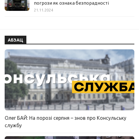
погрози як ознака безпорадності
21.11.2024
АБЗАЦ
Олег БАЙ: На порозі серпня – знов про Консульську
службу