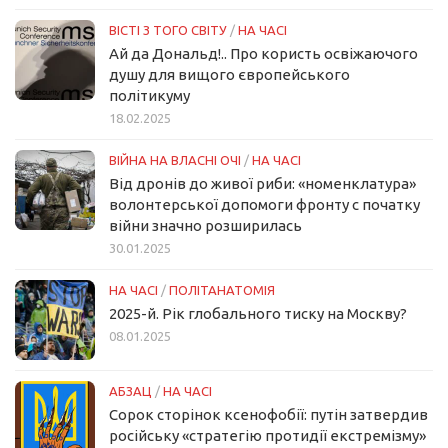
ВІСТІ З ТОГО СВІТУ
/
НА ЧАСІ
Ай да Дональд!.. Про користь освіжаючого
душу для вищого європейського
політикуму
18.02.2025
ВІЙНА НА ВЛАСНІ ОЧІ
/
НА ЧАСІ
Від дронів до живої риби: «номенклатура»
волонтерської допомоги фронту с початку
війни значно розширилась
30.01.2025
НА ЧАСІ
/
ПОЛІТАНАТОМІЯ
2025-й. Рік глобального тиску на Москву?
08.01.2025
АБЗАЦ
/
НА ЧАСІ
Сорок сторінок ксенофобії: путін затвердив
російську «стратегію протидії екстремізму»