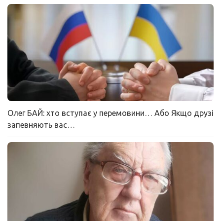
Олег БАЙ: хто вступає у перемовини… Або Якщо друзі
запевняють вас…