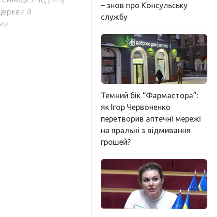
– знов про Консульську
 Церкви й
службу
еми
Темний бік “Фармастора”:
як Ігор Червоненко
перетворив аптечні мережі
на пральні з відмивання
грошей?