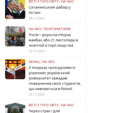
ВІСТІ З ТОГО СВІТУ
/
НА ЧАСІ
Сатанинський шабаш у
Астані
29.11.2024
НА ЧАСІ
/
ПОЛІТАНАТОМІЯ
Росія – доросла «Чорна
мамба», або 21 листопада в
новітній історії людства
23.11.2024
АБЗАЦ
/
НА ЧАСІ
У пошуках «розсудливого
рішення»: український
університет зажадав
повернення своїх студентів,
що навчаються в Японії
22.11.2024
ВІСТІ З ТОГО СВІТУ
/
НА ЧАСІ
Через страх і для