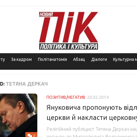
іту
За кадром
Політанатомія
Абзац
Діалоги
Культурна 
D:
ТЕТЯНА ДЕРКАЧ
ПОЗИТИВ/НЕГАТИВ
20.02.2014
Януковича пропонують відл
церкви й накласти церковн
Релігійний публіцист Тетяна Деркач ін
0
петицію до Митрополита Володимира і