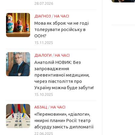
28.07.2026
ДІАГНОЗ
/
НА ЧАСІ
Мова як зброя: чи не годі
толерувати російську в
ООН?
15.11.2025
ДІАЛОГИ
/
НА ЧАСІ
Анатолій НОВИК: Без
запровадження
превентивної медицини,
через півстоліття про
Україну можна буде забути!
15.10.2025
АБЗАЦ
/
НА ЧАСІ
«Перемовини», «діалоги»,
«мирні плани» Росії: театр
абсурду замість дипломатії
22.06.2025