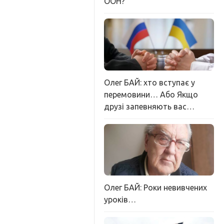
ООН?
Олег БАЙ: хто вступає у
перемовини… Або Якщо
друзі запевняють вас…
Олег БАЙ: Роки невивчених
уроків…