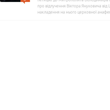
про відлучення Віктора Януковича від
накладення на нього церковної анаф