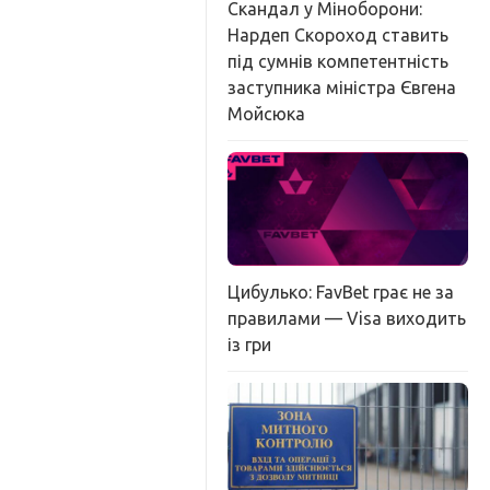
Скандал у Міноборони:
Нардеп Скороход ставить
під сумнів компетентність
заступника міністра Євгена
Мойсюка
Цибулько: FavBet грає не за
правилами — Visa виходить
із гри