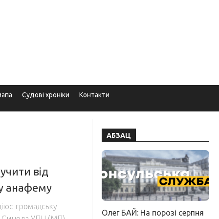
мапа
Судові хроніки
Контакти
АБЗАЦ
учити від
у анафему
іціює громадську
Олег БАЙ: На порозі серпня
 Синода УПЦ (МП)