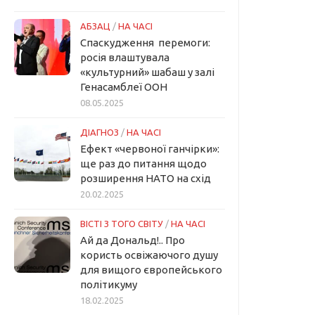
АБЗАЦ
/
НА ЧАСІ
Спаскудження перемоги:
росія влаштувала
«культурний» шабаш у залі
Генасамблеї ООН
08.05.2025
ДІАГНОЗ
/
НА ЧАСІ
Ефект «червоної ганчірки»:
ще раз до питання щодо
розширення НАТО на схід
20.02.2025
ВІСТІ З ТОГО СВІТУ
/
НА ЧАСІ
Ай да Дональд!.. Про
користь освіжаючого душу
для вищого європейського
політикуму
18.02.2025