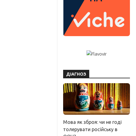
ДІАГНОЗ
Мова як зброя: чи не годі
толерувати російську в