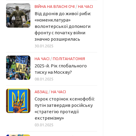
ВІЙНА НА ВЛАСНІ ОЧІ
/
НА ЧАСІ
Від дронів до живої риби:
«номенклатура»
волонтерської допомоги
фронту с початку війни
значно розширилась
30.01.2025
НА ЧАСІ
/
ПОЛІТАНАТОМІЯ
2025-й. Рік глобального
тиску на Москву?
08.01.2025
АБЗАЦ
/
НА ЧАСІ
Сорок сторінок ксенофобії:
путін затвердив російську
«стратегію протидії
екстремізму»
03.01.2025