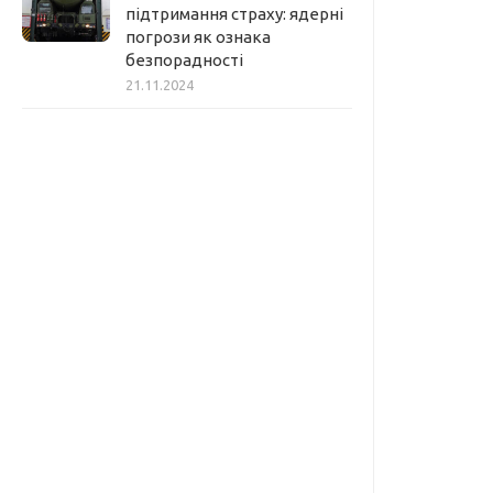
підтримання страху: ядерні
погрози як ознака
безпорадності
21.11.2024