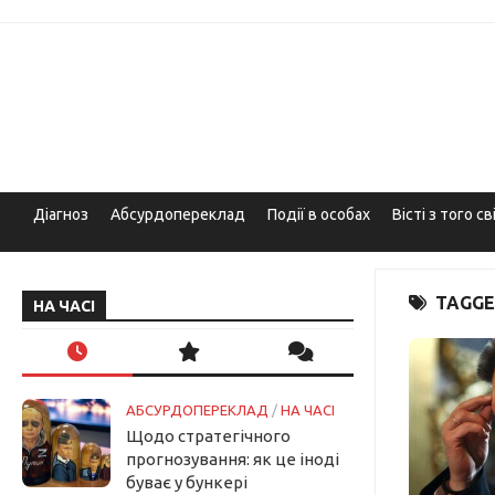
Skip
to
content
Діагноз
Абсурдопереклад
Події в особах
Вісті з того св
TAGGE
НА ЧАСІ
АБСУРДОПЕРЕКЛАД
/
НА ЧАСІ
Щодо стратегічного
прогнозування: як це іноді
буває у бункері