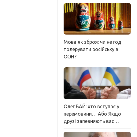
Мова як зброя: чи не годі
толерувати російську в
ООН?
Олег БАЙ: хто вступає у
перемовини… Або Якщо
друзі запевняють вас…