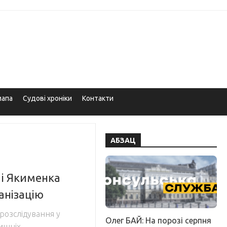
мапа
Судові хроніки
Контакти
АБЗАЦ
 і Якименка
анізацію
розслідування у
Олег БАЙ: На порозі серпня
ишніх