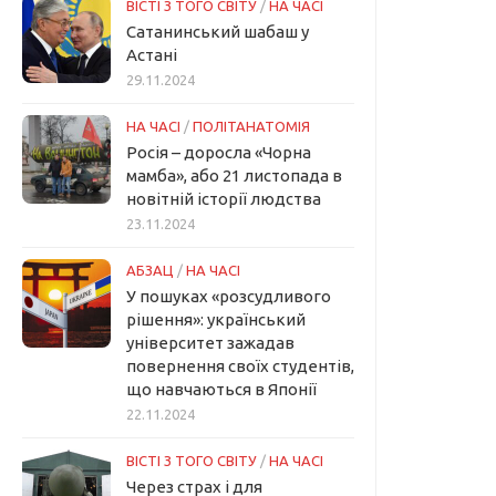
ВІСТІ З ТОГО СВІТУ
/
НА ЧАСІ
Сатанинський шабаш у
Астані
29.11.2024
НА ЧАСІ
/
ПОЛІТАНАТОМІЯ
Росія – доросла «Чорна
мамба», або 21 листопада в
новітній історії людства
23.11.2024
АБЗАЦ
/
НА ЧАСІ
У пошуках «розсудливого
рішення»: український
університет зажадав
повернення своїх студентів,
що навчаються в Японії
22.11.2024
ВІСТІ З ТОГО СВІТУ
/
НА ЧАСІ
Через страх і для