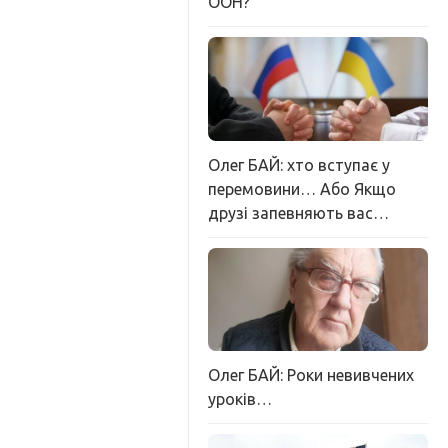
ООН?
Олег БАЙ: хто вступає у
перемовини… Або Якщо
друзі запевняють вас…
Олег БАЙ: Роки невивчених
уроків…