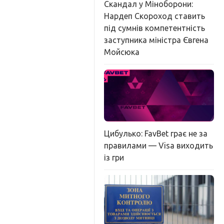
Скандал у Міноборони:
Нардеп Скороход ставить
під сумнів компетентність
заступника міністра Євгена
Мойсюка
Цибулько: FavBet грає не за
правилами — Visa виходить
із гри