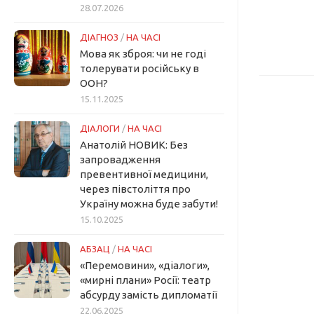
28.07.2026
ДІАГНОЗ
/
НА ЧАСІ
Мова як зброя: чи не годі
толерувати російську в
ООН?
15.11.2025
ДІАЛОГИ
/
НА ЧАСІ
Анатолій НОВИК: Без
запровадження
превентивної медицини,
через півстоліття про
Україну можна буде забути!
15.10.2025
АБЗАЦ
/
НА ЧАСІ
«Перемовини», «діалоги»,
«мирні плани» Росії: театр
абсурду замість дипломатії
22.06.2025