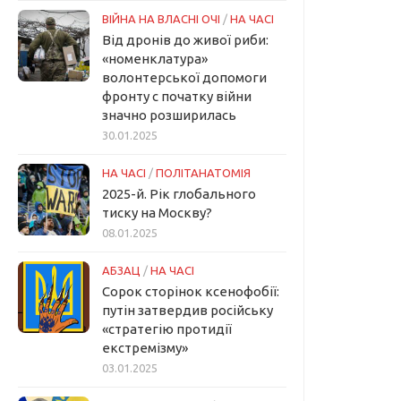
ВІЙНА НА ВЛАСНІ ОЧІ
/
НА ЧАСІ
Від дронів до живої риби:
«номенклатура»
волонтерської допомоги
фронту с початку війни
значно розширилась
30.01.2025
НА ЧАСІ
/
ПОЛІТАНАТОМІЯ
2025-й. Рік глобального
тиску на Москву?
08.01.2025
АБЗАЦ
/
НА ЧАСІ
Сорок сторінок ксенофобії:
путін затвердив російську
«стратегію протидії
екстремізму»
03.01.2025