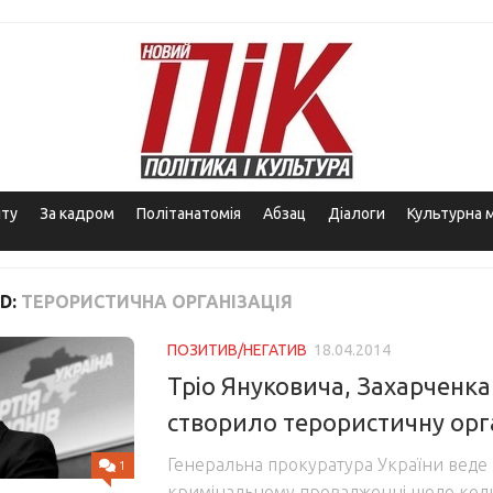
іту
За кадром
Політанатомія
Абзац
Діалоги
Культурна 
D:
ТЕРОРИСТИЧНА ОРГАНІЗАЦІЯ
ПОЗИТИВ/НЕГАТИВ
18.04.2014
Тріо Януковича, Захарченка
створило терористичну орг
Генеральна прокуратура України веде 
1
кримінальному провадженні щодо кол