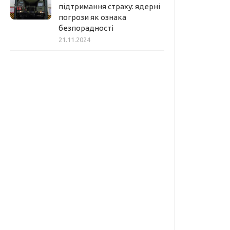
підтримання страху: ядерні
погрози як ознака
безпорадності
21.11.2024