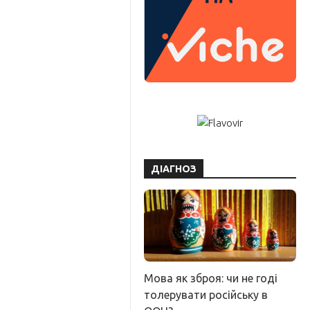
ДІАГНОЗ
Мова як зброя: чи не годі
толерувати російську в