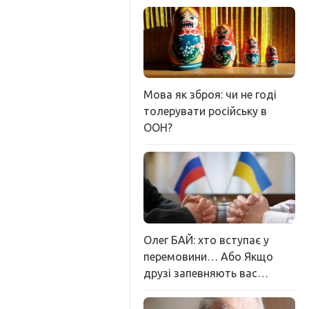
Мова як зброя: чи не годі
толерувати російську в
ООН?
Олег БАЙ: хто вступає у
перемовини… Або Якщо
друзі запевняють вас…