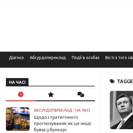
Skip
to
content
Діагноз
Абсурдопереклад
Події в особах
Вісті з того св
TAGGE
НА ЧАСІ
АБСУРДОПЕРЕКЛАД
/
НА ЧАСІ
Щодо стратегічного
прогнозування: як це іноді
буває у бункері