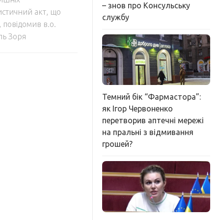
– знов про Консульську
ристичний акт, що
службу
 повідомив в.о.
ль Зоря
Темний бік “Фармастора”:
як Ігор Червоненко
перетворив аптечні мережі
на пральні з відмивання
грошей?