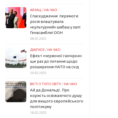
АБЗАЦ
/
НА ЧАСІ
Спаскудження перемоги:
росія влаштувала
«культурний» шабаш у залі
Генасамблеї ООН
08.05.2025
ДІАГНОЗ
/
НА ЧАСІ
Ефект «червоної ганчірки»:
ще раз до питання щодо
розширення НАТО на схід
20.02.2025
ВІСТІ З ТОГО СВІТУ
/
НА ЧАСІ
Ай да Дональд!.. Про
користь освіжаючого душу
для вищого європейського
політикуму
18.02.2025