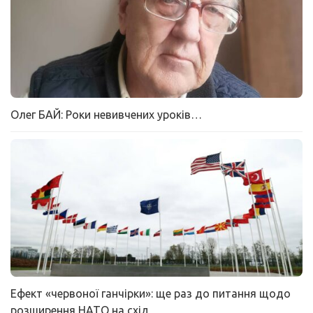
Олег БАЙ: Роки невивчених уроків…
Ефект «червоної ганчірки»: ще раз до питання щодо
розширення НАТО на схід