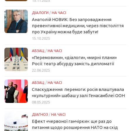
15.11.2025
ДІАЛОГИ
/
НА ЧАСІ
Анатолій НОВИК: Без запровадження
превентивної медицини, через півстоліття
про Україну можна буде забути!
15.10.2025
АБЗАЦ
/
НА ЧАСІ
«Перемовини», «діалоги», «мирні плани»
Росії: театр абсурду замість дипломатії
22.06.2025
АБЗАЦ
/
НА ЧАСІ
Спаскудження перемоги: росія влаштувала
«культурний» шабаш у залі Генасамблеї ООН
08.05.2025
ДІАГНОЗ
/
НА ЧАСІ
Ефект «червоної ганчірки»: ще раз до
питання щодо розширення НАТО на схід