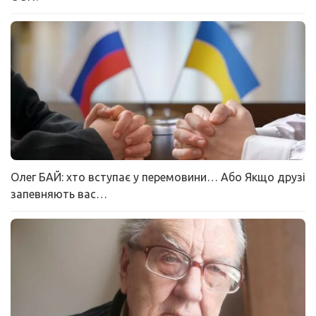
Олег БАЙ: хто вступає у перемовини… Або Якщо друзі
запевняють вас…