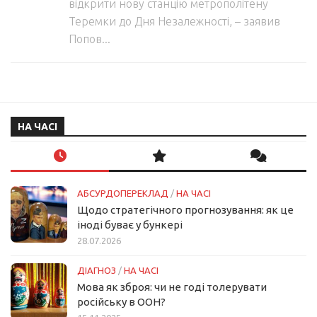
відкрити нову станцію метрополітену
Теремки до Дня Незалежності, – заявив
Попов...
НА ЧАСІ
АБСУРДОПЕРЕКЛАД
/
НА ЧАСІ
Щодо стратегічного прогнозування: як це
іноді буває у бункері
28.07.2026
ДІАГНОЗ
/
НА ЧАСІ
Мова як зброя: чи не годі толерувати
російську в ООН?