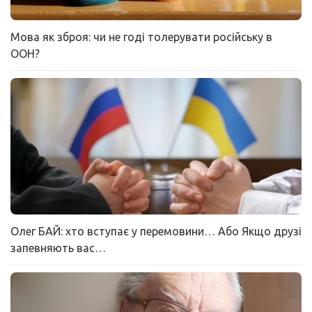
Мова як зброя: чи не годі толерувати російську в
ООН?
Олег БАЙ: хто вступає у перемовини… Або Якщо друзі
запевняють вас…