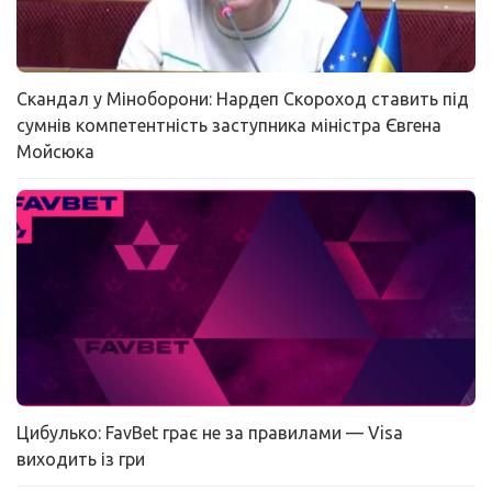
Скандал у Міноборони: Нардеп Скороход ставить під
сумнів компетентність заступника міністра Євгена
Мойсюка
Цибулько: FavBet грає не за правилами — Visa
виходить із гри