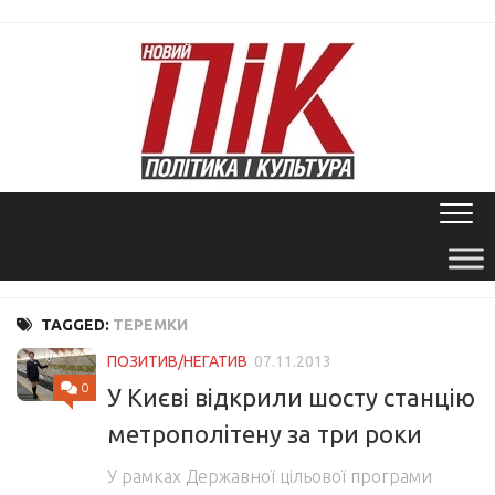
Skip
to
content
TAGGED:
ТЕРЕМКИ
ПОЗИТИВ/НЕГАТИВ
07.11.2013
0
У Києві відкрили шосту станцію
метрополітену за три роки
У рамках Державної цільової програми