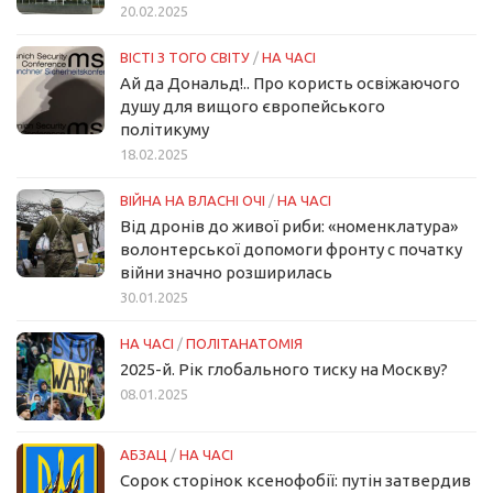
20.02.2025
ВІСТІ З ТОГО СВІТУ
/
НА ЧАСІ
Ай да Дональд!.. Про користь освіжаючого
душу для вищого європейського
політикуму
18.02.2025
ВІЙНА НА ВЛАСНІ ОЧІ
/
НА ЧАСІ
Від дронів до живої риби: «номенклатура»
волонтерської допомоги фронту с початку
війни значно розширилась
30.01.2025
НА ЧАСІ
/
ПОЛІТАНАТОМІЯ
2025-й. Рік глобального тиску на Москву?
08.01.2025
АБЗАЦ
/
НА ЧАСІ
Сорок сторінок ксенофобії: путін затвердив