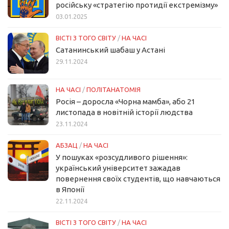
російську «стратегію протидії екстремізму»
03.01.2025
ВІСТІ З ТОГО СВІТУ
/
НА ЧАСІ
Сатанинський шабаш у Астані
29.11.2024
НА ЧАСІ
/
ПОЛІТАНАТОМІЯ
Росія – доросла «Чорна мамба», або 21
листопада в новітній історії людства
23.11.2024
АБЗАЦ
/
НА ЧАСІ
У пошуках «розсудливого рішення»:
український університет зажадав
повернення своїх студентів, що навчаються
в Японії
22.11.2024
ВІСТІ З ТОГО СВІТУ
/
НА ЧАСІ