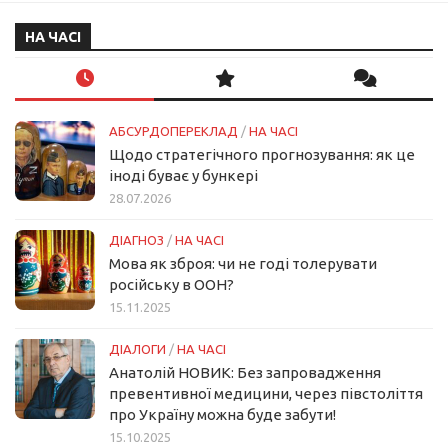
НА ЧАСІ
АБСУРДОПЕРЕКЛАД
/
НА ЧАСІ
Щодо стратегічного прогнозування: як це
іноді буває у бункері
28.07.2026
ДІАГНОЗ
/
НА ЧАСІ
Мова як зброя: чи не годі толерувати
російську в ООН?
15.11.2025
ДІАЛОГИ
/
НА ЧАСІ
Анатолій НОВИК: Без запровадження
превентивної медицини, через півстоліття
про Україну можна буде забути!
15.10.2025