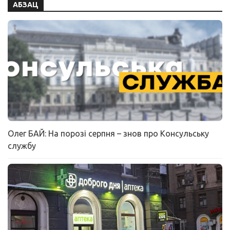
АБЗАЦ
Олег БАЙ: На порозі серпня – знов про Консульську
службу