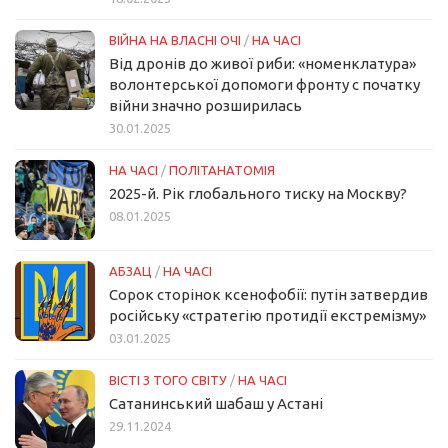
ВІЙНА НА ВЛАСНІ ОЧІ
/
НА ЧАСІ
Від дронів до живої риби: «номенклатура»
волонтерської допомоги фронту с початку
війни значно розширилась
30.01.2025
НА ЧАСІ
/
ПОЛІТАНАТОМІЯ
2025-й. Рік глобального тиску на Москву?
08.01.2025
АБЗАЦ
/
НА ЧАСІ
Сорок сторінок ксенофобії: путін затвердив
російську «стратегію протидії екстремізму»
03.01.2025
ВІСТІ З ТОГО СВІТУ
/
НА ЧАСІ
Сатанинський шабаш у Астані
29.11.2024