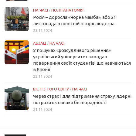
НА ЧАСІ
/
ПОЛІТАНАТОМІЯ
Росія – доросла «Чорна мамба», або 21
листопада в новітній історії людства
23.11.2024
АБЗАЦ
/
НА ЧАСІ
У пошуках «розсудливого рішення»:
український університет зажадав
повернення своїх студентів, що навчаються
в Японії
22.11.2024
ВІСТІ З ТОГО СВІТУ
/
НА ЧАСІ
Через страх і для підтримання страху: ядерні
погрози як ознака безпорадності
21.11.2024