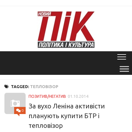
Skip
to
content
TAGGED:
ТЕПЛОВІЗОР
ПОЗИТИВ/НЕГАТИВ
01.10.2014
За вухо Леніна активісти
0
планують купити БТР і
тепловізор