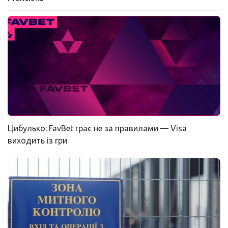
Цибулько: FavBet грає не за правилами — Visa
виходить із гри