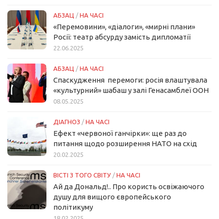
АБЗАЦ
/
НА ЧАСІ
«Перемовини», «діалоги», «мирні плани»
Росії: театр абсурду замість дипломатії
22.06.2025
АБЗАЦ
/
НА ЧАСІ
Спаскудження перемоги: росія влаштувала
«культурний» шабаш у залі Генасамблеї ООН
08.05.2025
ДІАГНОЗ
/
НА ЧАСІ
Ефект «червоної ганчірки»: ще раз до
питання щодо розширення НАТО на схід
20.02.2025
ВІСТІ З ТОГО СВІТУ
/
НА ЧАСІ
Ай да Дональд!.. Про користь освіжаючого
душу для вищого європейського
політикуму
18.02.2025