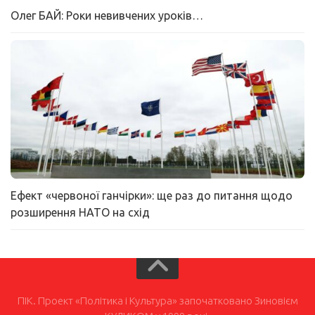
Олег БАЙ: Роки невивчених уроків…
Ефект «червоної ганчірки»: ще раз до питання щодо
розширення НАТО на схід
ПІК. Проект «Політика і Культура» започатковано Зиновієм