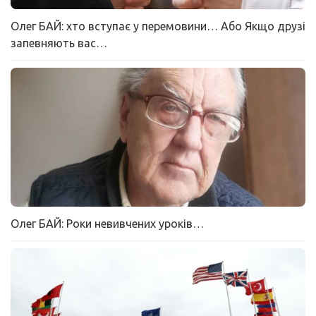
Олег БАЙ: хто вступає у перемовини… Або Якщо друзі
запевняють вас…
Олег БАЙ: Роки невивчених уроків…