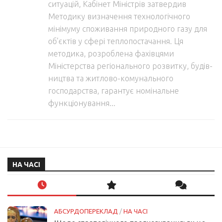
ситуацій, Кабінет Міністрів затвердив
Методику визначення технологічного
мінімуму споживання природного газу для
об’єктів у сфері теплопостачання. Ця
методика, розроблена фахівцями
Міністерства регіонального розвитку, будів­
ництва та житлово-комунального
господарства, гарантує номінальне
функціону­вання...
НА ЧАСІ
АБСУРДОПЕРЕКЛАД
/
НА ЧАСІ