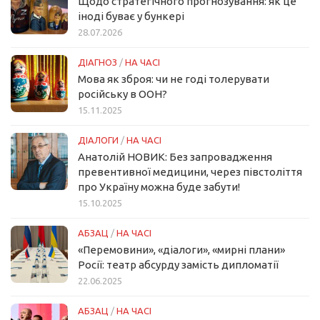
Щодо стратегічного прогнозування: як це
іноді буває у бункері
28.07.2026
ДІАГНОЗ
/
НА ЧАСІ
Мова як зброя: чи не годі толерувати
російську в ООН?
15.11.2025
ДІАЛОГИ
/
НА ЧАСІ
Анатолій НОВИК: Без запровадження
превентивної медицини, через півстоліття
про Україну можна буде забути!
15.10.2025
АБЗАЦ
/
НА ЧАСІ
«Перемовини», «діалоги», «мирні плани»
Росії: театр абсурду замість дипломатії
22.06.2025
АБЗАЦ
/
НА ЧАСІ