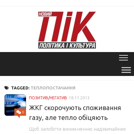
Skip
to
content
TAGGED:
ТЕПЛОПОСТАЧАННЯ
ПОЗИТИВ/НЕГАТИВ
18.11.2013
ЖКГ скорочують споживання
0
газу, але тепло обіцяють
Щоб запобігти виникненню надзвичайних