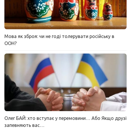
Мова як зброя: чи не годі толерувати російську в
ООН?
Олег БАЙ: хто вступає у перемовини… Або Якщо друзі
запевняють вас…