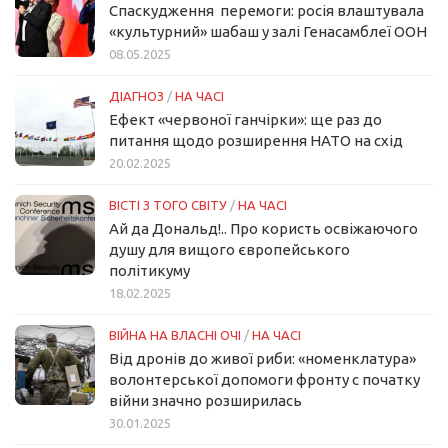
Спаскудження перемоги: росія влаштувала
«культурний» шабаш у залі Генасамблеї ООН
08.05.2025
ДІАГНОЗ
/
НА ЧАСІ
Ефект «червоної ганчірки»: ще раз до
питання щодо розширення НАТО на схід
20.02.2025
ВІСТІ З ТОГО СВІТУ
/
НА ЧАСІ
Ай да Дональд!.. Про користь освіжаючого
душу для вищого європейського
політикуму
18.02.2025
ВІЙНА НА ВЛАСНІ ОЧІ
/
НА ЧАСІ
Від дронів до живої риби: «номенклатура»
волонтерської допомоги фронту с початку
війни значно розширилась
30.01.2025