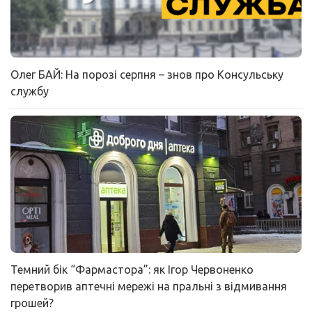
Олег БАЙ: На порозі серпня – знов про Консульську
службу
Темний бік “Фармастора”: як Ігор Червоненко
перетворив аптечні мережі на пральні з відмивання
грошей?