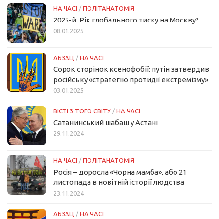
НА ЧАСІ
/
ПОЛІТАНАТОМІЯ
2025-й. Рік глобального тиску на Москву?
08.01.2025
АБЗАЦ
/
НА ЧАСІ
Сорок сторінок ксенофобії: путін затвердив
російську «стратегію протидії екстремізму»
03.01.2025
ВІСТІ З ТОГО СВІТУ
/
НА ЧАСІ
Сатанинський шабаш у Астані
29.11.2024
НА ЧАСІ
/
ПОЛІТАНАТОМІЯ
Росія – доросла «Чорна мамба», або 21
листопада в новітній історії людства
23.11.2024
АБЗАЦ
/
НА ЧАСІ