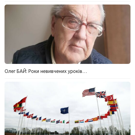
Олег БАЙ: Роки невивчених уроків…