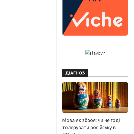
ДІАГНОЗ
Мова як зброя: чи не годі
толерувати російську в