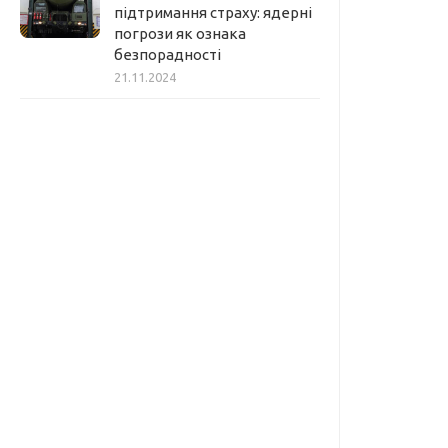
підтримання страху: ядерні
погрози як ознака
безпорадності
21.11.2024