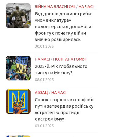
ВІЙНА НА ВЛАСНІ ОЧІ
/
НА ЧАСІ
Від дронів до живої риби:
«номенклатура»
волонтерської допомоги
фронту с початку війни
значно розширилась
30.01.2025
НА ЧАСІ
/
ПОЛІТАНАТОМІЯ
2025-й. Рік глобального
тиску на Москву?
08.01.2025
АБЗАЦ
/
НА ЧАСІ
Сорок сторінок ксенофобії:
путін затвердив російську
«стратегію протидії
екстремізму»
03.01.2025