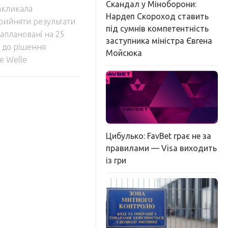
Скандал у Міноборони:
акликала
Нардеп Скороход ставить
рийняти результати
під сумнів компетентність
заплановані на 25
заступника міністра Євгена
я до рішення
Мойсюка
e Welle
Цибулько: FavBet грає не за
правилами — Visa виходить
із гри