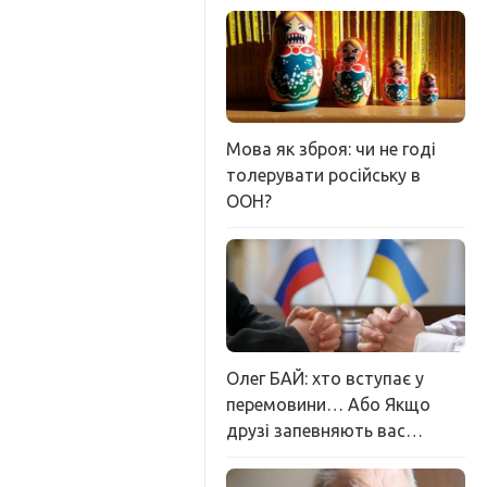
Мова як зброя: чи не годі
толерувати російську в
ООН?
Олег БАЙ: хто вступає у
перемовини… Або Якщо
друзі запевняють вас…