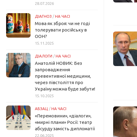
28.07.2026
ДІАГНОЗ
/
НА ЧАСІ
Мова як зброя: чи не годі
толерувати російську в
ООН?
15.11.2025
ДІАЛОГИ
/
НА ЧАСІ
Анатолій НОВИК: Без
запровадження
превентивної медицини,
через півстоліття про
Україну можна буде забути!
15.10.2025
АБЗАЦ
/
НА ЧАСІ
«Перемовини», «діалоги»,
«мирні плани» Росії: театр
абсурду замість дипломатії
22.06.2025