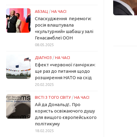
АБЗАЦ
/
НА ЧАСІ
Спаскудження перемоги:
росія влаштувала
«культурний» шабаш у залі
Генасамблеї ООН
08.05.2025
ДІАГНОЗ
/
НА ЧАСІ
Ефект «червоної ганчірки»:
ще раз до питання щодо
розширення НАТО на схід
20.02.2025
ВІСТІ З ТОГО СВІТУ
/
НА ЧАСІ
Ай да Дональд!.. Про
користь освіжаючого душу
для вищого європейського
політикуму
18.02.2025