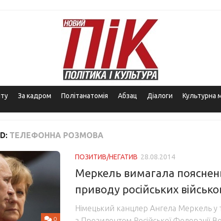
іту
За кадром
Політанатомія
Абзац
Діалоги
Культурна 
D:
ТЕЛЕФОННА РОЗМОВА
ПОЗИТИВ/НЕГАТИВ
28.08.2014
Меркель вимагала пояснень 
приводу російських військо
Німецький канцлер Ангела Меркель у 
0
з Президентом Російської Федерації 