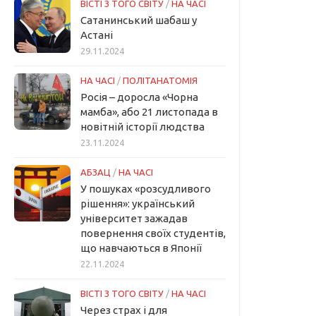
ВІСТІ З ТОГО СВІТУ
/
НА ЧАСІ
Сатанинський шабаш у
Астані
29.11.2024
НА ЧАСІ
/
ПОЛІТАНАТОМІЯ
Росія – доросла «Чорна
мамба», або 21 листопада в
новітній історії людства
23.11.2024
АБЗАЦ
/
НА ЧАСІ
У пошуках «розсудливого
рішення»: український
університет зажадав
повернення своїх студентів,
що навчаються в Японії
22.11.2024
ВІСТІ З ТОГО СВІТУ
/
НА ЧАСІ
Через страх і для