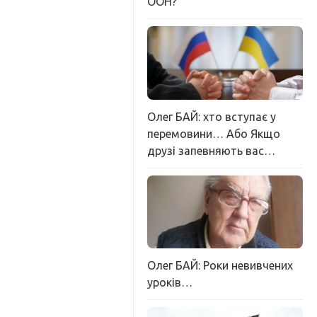
ООН?
Олег БАЙ: хто вступає у
перемовини… Або Якщо
друзі запевняють вас…
Олег БАЙ: Роки невивчених
уроків…