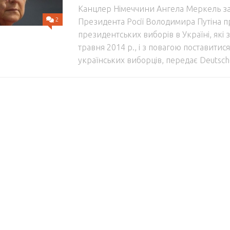
Канцлер Німеччини Ангела Меркель з
2
Президента Росії Володимира Путіна п
президентських виборів в Україні, які 
травня 2014 р., і з повагою поставитис
українських виборців, передає Deutsch