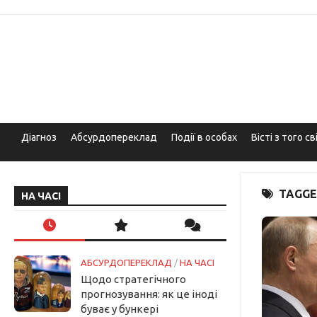
Skip
to
content
Діагноз
Абсурдопереклад
Події в особах
Вісті з того св
TAGGE
НА ЧАСІ
АБСУРДОПЕРЕКЛАД
/
НА ЧАСІ
Щодо стратегічного
прогнозування: як це іноді
буває у бункері