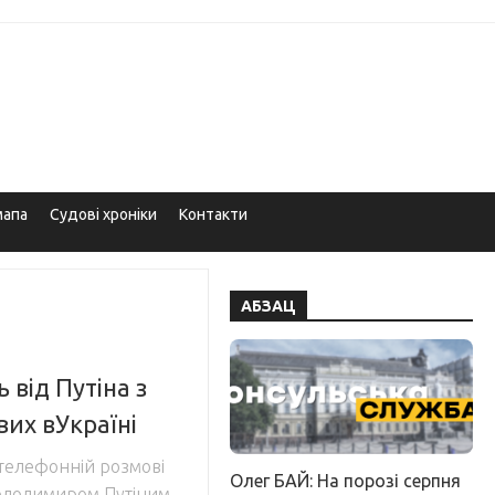
мапа
Судові хроніки
Контакти
АБЗАЦ
від Путіна з
вих вУкраїні
телефонній розмові
Олег БАЙ: На порозі серпня
Володимиром Путіним