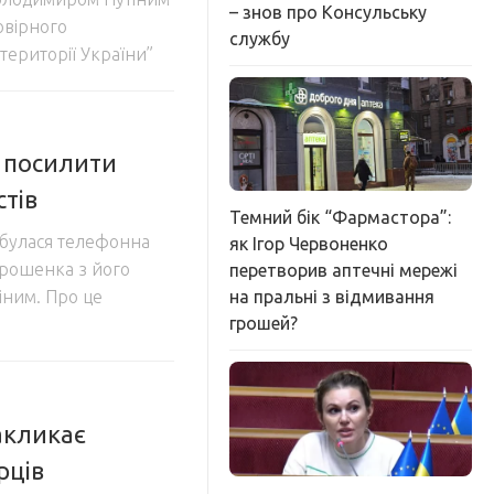
– знов про Консульську
овірного
службу
території України”
 посилити
стів
Темний бік “Фармастора”:
ідбулася телефонна
як Ігор Червоненко
рошенка з його
перетворив аптечні мережі
на пральні з відмивання
ним. Про це
грошей?
закликає
рців