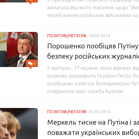
вимагала від нього пояснень щодо “йм
перебування російських військових на 
ПОЗИТИВ/НЕГАТИВ
18.06.2014
Порошенко пообіцяв Путіну
безпеку російських журналі
2
У вівторок, 17 червня, пізно ввечері в
розмова президента України Петра По
російським колегою Володимиром Путі
повідомила прес-служба Кремля
ПОЗИТИВ/НЕГАТИВ
20.05.2014
Меркель тисне на Путіна і 
поважати українських вибо