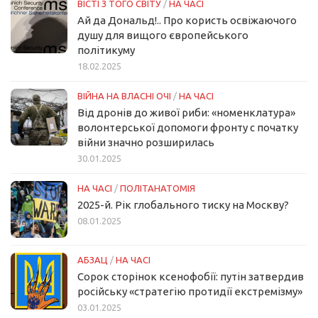
ВІСТІ З ТОГО СВІТУ
/
НА ЧАСІ
Ай да Дональд!.. Про користь освіжаючого
душу для вищого європейського
політикуму
18.02.2025
ВІЙНА НА ВЛАСНІ ОЧІ
/
НА ЧАСІ
Від дронів до живої риби: «номенклатура»
волонтерської допомоги фронту с початку
війни значно розширилась
30.01.2025
НА ЧАСІ
/
ПОЛІТАНАТОМІЯ
2025-й. Рік глобального тиску на Москву?
08.01.2025
АБЗАЦ
/
НА ЧАСІ
Сорок сторінок ксенофобії: путін затвердив
російську «стратегію протидії екстремізму»
03.01.2025