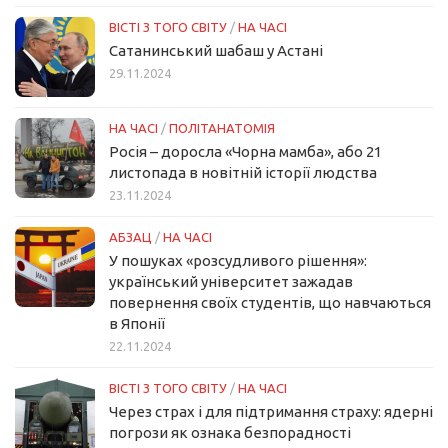
ВІСТІ З ТОГО СВІТУ
/
НА ЧАСІ
Сатанинський шабаш у Астані
29.11.2024
НА ЧАСІ
/
ПОЛІТАНАТОМІЯ
Росія – доросла «Чорна мамба», або 21
листопада в новітній історії людства
23.11.2024
АБЗАЦ
/
НА ЧАСІ
У пошуках «розсудливого рішення»:
український університет зажадав
повернення своїх студентів, що навчаються
в Японії
22.11.2024
ВІСТІ З ТОГО СВІТУ
/
НА ЧАСІ
Через страх і для підтримання страху: ядерні
погрози як ознака безпорадності