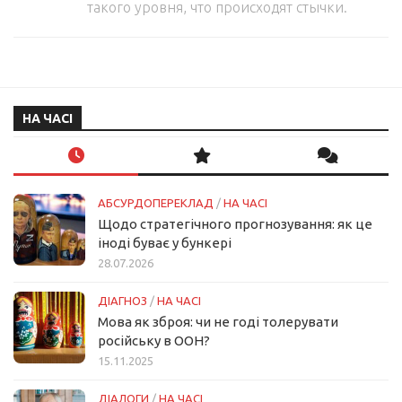
такого уровня, что происходят стычки.
НА ЧАСІ
АБСУРДОПЕРЕКЛАД
/
НА ЧАСІ
Щодо стратегічного прогнозування: як це
іноді буває у бункері
28.07.2026
ДІАГНОЗ
/
НА ЧАСІ
Мова як зброя: чи не годі толерувати
російську в ООН?
15.11.2025
ДІАЛОГИ
/
НА ЧАСІ