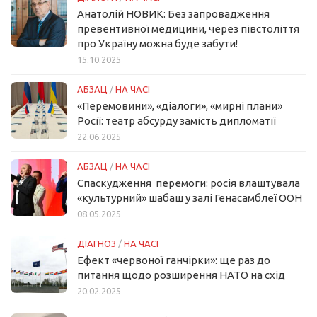
Анатолій НОВИК: Без запровадження
превентивної медицини, через півстоліття
про Україну можна буде забути!
15.10.2025
АБЗАЦ
/
НА ЧАСІ
«Перемовини», «діалоги», «мирні плани»
Росії: театр абсурду замість дипломатії
22.06.2025
АБЗАЦ
/
НА ЧАСІ
Спаскудження перемоги: росія влаштувала
«культурний» шабаш у залі Генасамблеї ООН
08.05.2025
ДІАГНОЗ
/
НА ЧАСІ
Ефект «червоної ганчірки»: ще раз до
питання щодо розширення НАТО на схід
20.02.2025