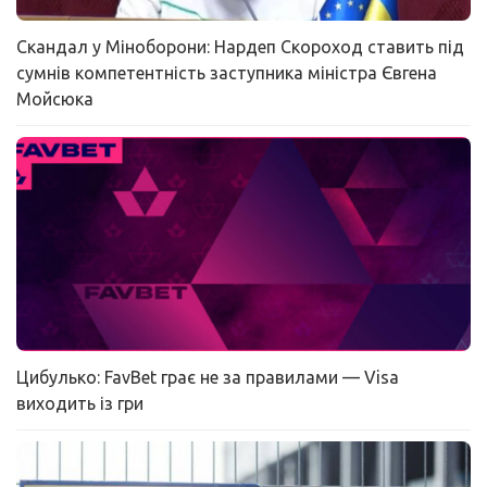
Скандал у Міноборони: Нардеп Скороход ставить під
сумнів компетентність заступника міністра Євгена
Мойсюка
Цибулько: FavBet грає не за правилами — Visa
виходить із гри