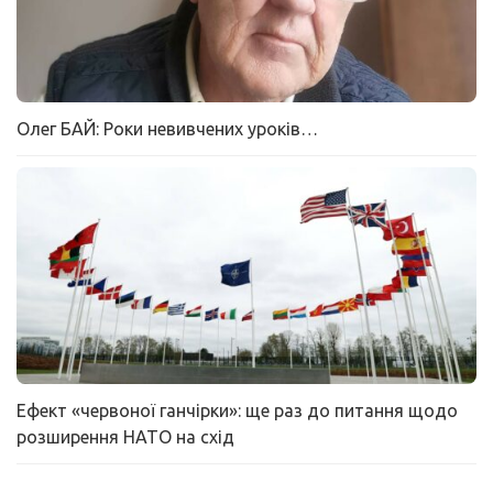
Олег БАЙ: Роки невивчених уроків…
Ефект «червоної ганчірки»: ще раз до питання щодо
розширення НАТО на схід