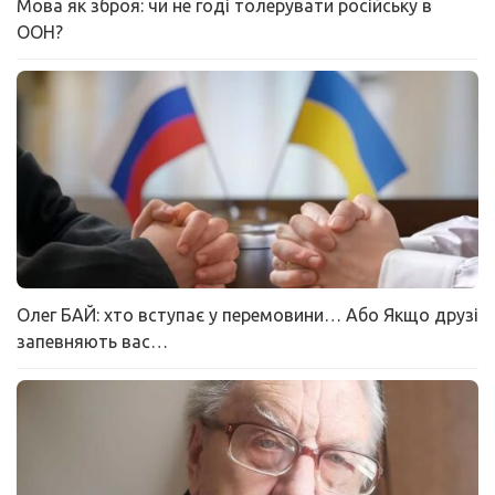
Мова як зброя: чи не годі толерувати російську в
ООН?
Олег БАЙ: хто вступає у перемовини… Або Якщо друзі
запевняють вас…