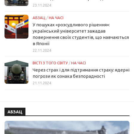
23.11.2024
АБЗАЦ
/
НА ЧАСІ
У пошуках «розсудливого рішення»:
український університет зажадав
повернення своїх студентів, що навчаються
в Японії
22.11.2024
ВІСТІ З ТОГО СВІТУ
/
НА ЧАСІ
Через страх і для підтримання страху: ядерні
погрози як ознака безпорадності
21.11.2024
АБЗАЦ