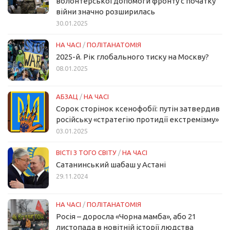
волонтерської допомоги фронту с початку
війни значно розширилась
30.01.2025
НА ЧАСІ
/
ПОЛІТАНАТОМІЯ
2025-й. Рік глобального тиску на Москву?
08.01.2025
АБЗАЦ
/
НА ЧАСІ
Сорок сторінок ксенофобії: путін затвердив
російську «стратегію протидії екстремізму»
03.01.2025
ВІСТІ З ТОГО СВІТУ
/
НА ЧАСІ
Сатанинський шабаш у Астані
29.11.2024
НА ЧАСІ
/
ПОЛІТАНАТОМІЯ
Росія – доросла «Чорна мамба», або 21
листопада в новітній історії людства