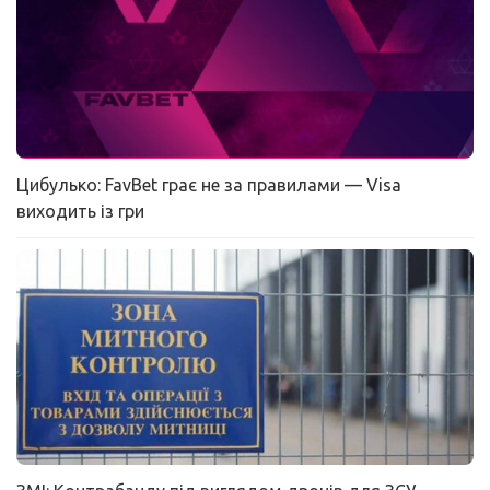
Цибулько: FavBet грає не за правилами — Visa
виходить із гри