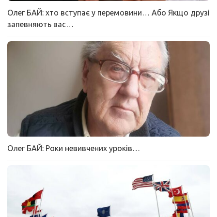
Олег БАЙ: хто вступає у перемовини… Або Якщо друзі
запевняють вас…
Олег БАЙ: Роки невивчених уроків…