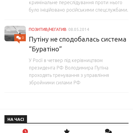
кримінальне переслідування проти нього
було ініційовано російськими спецслужбами.
ПОЗИТИВ/НЕГАТИВ
08.05.2014
Путіну не сподобалась система
0
“Буратіно”
У Росії в четвер під керівництвом
президента РФ Володимира Путіна
проходять тренування з управління
збройними силами РФ
НА ЧАСІ