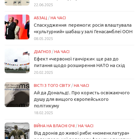
22.06.2025
АБЗАЦ
/
НА ЧАСІ
Спаскудження перемоги: росія влаштувала
«культурний» шабаш у залі Генасамблеї ООН
08.05.2025
ДІАГНОЗ
/
НА ЧАСІ
Ефект «червоної ганчірки»: ще раз до
питання щодо розширення НАТО на схід
20.02.2025
ВІСТІ З ТОГО СВІТУ
/
НА ЧАСІ
Ай да Дональд!.. Про користь освіжаючого
душу для вищого європейського
політикуму
18.02.2025
ВІЙНА НА ВЛАСНІ ОЧІ
/
НА ЧАСІ
Від дронів до живої риби: «номенклатура»