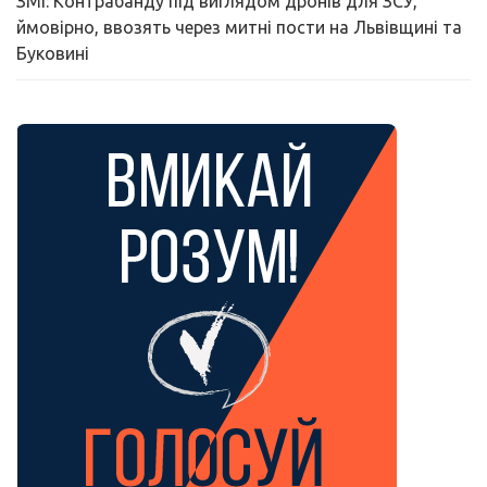
ЗМІ: Контрабанду під виглядом дронів для ЗСУ,
ймовірно, ввозять через митні пости на Львівщині та
Буковині