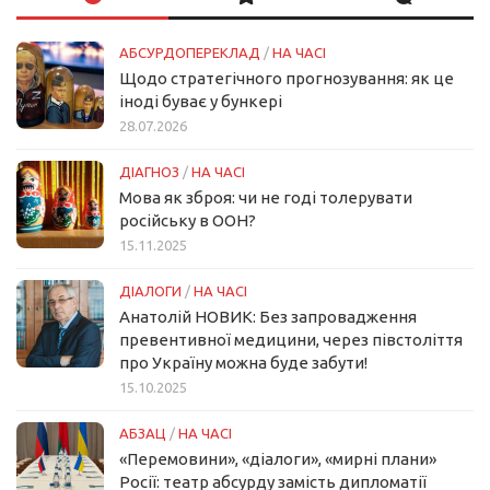
АБСУРДОПЕРЕКЛАД
/
НА ЧАСІ
Щодо стратегічного прогнозування: як це
іноді буває у бункері
28.07.2026
ДІАГНОЗ
/
НА ЧАСІ
Мова як зброя: чи не годі толерувати
російську в ООН?
15.11.2025
ДІАЛОГИ
/
НА ЧАСІ
Анатолій НОВИК: Без запровадження
превентивної медицини, через півстоліття
про Україну можна буде забути!
15.10.2025
АБЗАЦ
/
НА ЧАСІ
«Перемовини», «діалоги», «мирні плани»
Росії: театр абсурду замість дипломатії