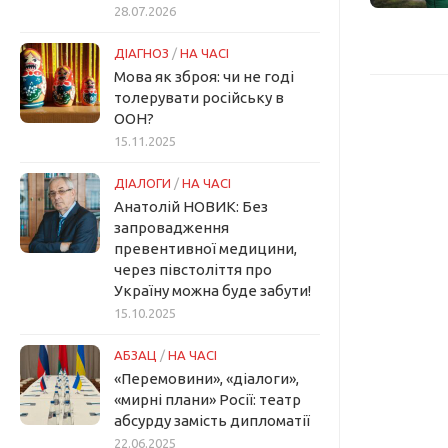
28.07.2026
ДІАГНОЗ
/
НА ЧАСІ
Мова як зброя: чи не годі
толерувати російську в
ООН?
15.11.2025
ДІАЛОГИ
/
НА ЧАСІ
Анатолій НОВИК: Без
запровадження
превентивної медицини,
через півстоліття про
Україну можна буде забути!
15.10.2025
АБЗАЦ
/
НА ЧАСІ
«Перемовини», «діалоги»,
«мирні плани» Росії: театр
абсурду замість дипломатії
22.06.2025