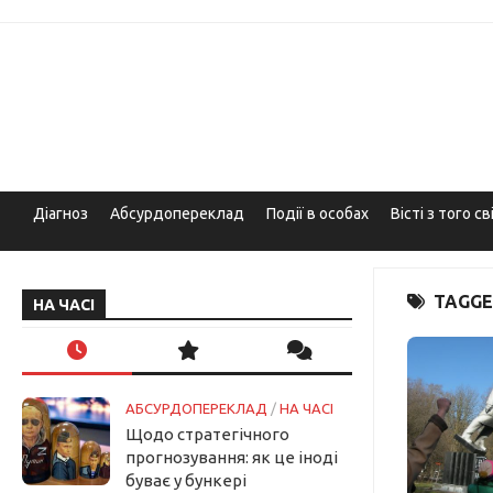
Skip
to
content
Діагноз
Абсурдопереклад
Події в особах
Вісті з того св
TAGGE
НА ЧАСІ
АБСУРДОПЕРЕКЛАД
/
НА ЧАСІ
Щодо стратегічного
прогнозування: як це іноді
буває у бункері