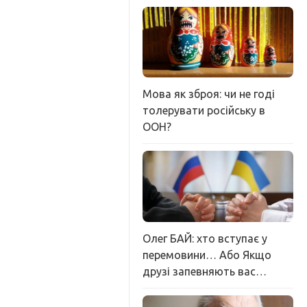
Мова як зброя: чи не годі
толерувати російську в
ООН?
Олег БАЙ: хто вступає у
перемовини… Або Якщо
друзі запевняють вас…