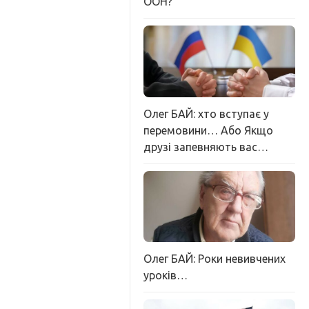
ООН?
Олег БАЙ: хто вступає у
перемовини… Або Якщо
друзі запевняють вас…
Олег БАЙ: Роки невивчених
уроків…