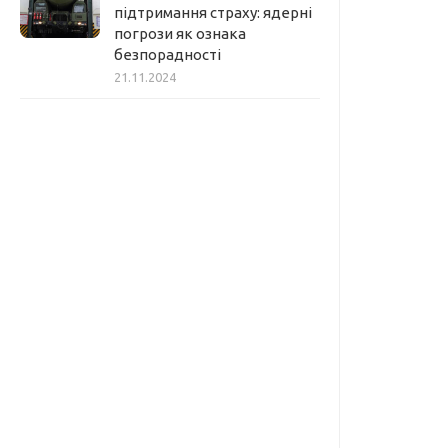
підтримання страху: ядерні
погрози як ознака
безпорадності
21.11.2024