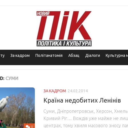
іту
За кадром
Політанатомія
Абзац
Діалоги
Культурна 
D:
СУМИ
ЗА КАДРОМ
24.02.2014
Країна недобитих Ленінів
Суми, Дніпропетровськ, Херсон, Хмел
Кривий Ріг… Вождів уже майже не лиш
центрах, тому хвиля масового зносу па
0