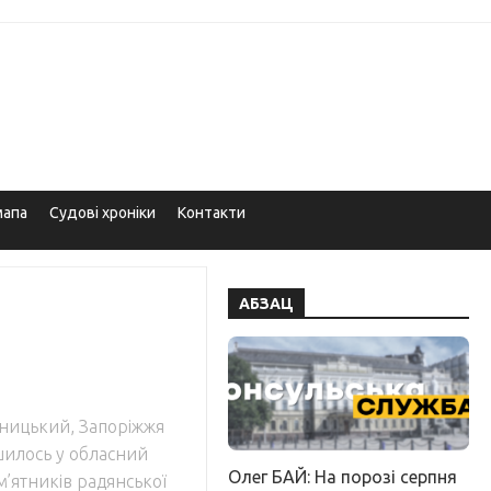
мапа
Судові хроніки
Контакти
АБЗАЦ
ьницький, Запоріжжя
илось у обласний
Олег БАЙ: На порозі серпня
м’ятників радянської