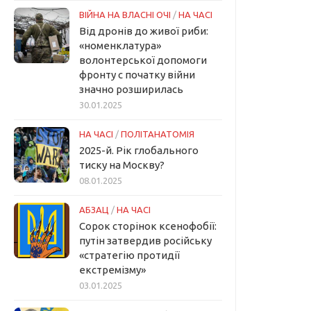
ВІЙНА НА ВЛАСНІ ОЧІ
/
НА ЧАСІ
Від дронів до живої риби:
«номенклатура»
волонтерської допомоги
фронту с початку війни
значно розширилась
30.01.2025
НА ЧАСІ
/
ПОЛІТАНАТОМІЯ
2025-й. Рік глобального
тиску на Москву?
08.01.2025
АБЗАЦ
/
НА ЧАСІ
Сорок сторінок ксенофобії:
путін затвердив російську
«стратегію протидії
екстремізму»
03.01.2025