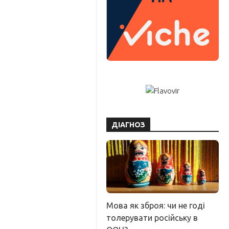
ДІАГНОЗ
Мова як зброя: чи не годі
толерувати російську в