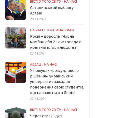
ВІСТІ З ТОГО СВІТУ
/
НА ЧАСІ
Сатанинський шабаш у
Астані
29.11.2024
НА ЧАСІ
/
ПОЛІТАНАТОМІЯ
Росія – доросла «Чорна
мамба», або 21 листопада в
новітній історії людства
23.11.2024
АБЗАЦ
/
НА ЧАСІ
У пошуках «розсудливого
рішення»: український
університет зажадав
повернення своїх студентів,
що навчаються в Японії
22.11.2024
ВІСТІ З ТОГО СВІТУ
/
НА ЧАСІ
Через страх і для