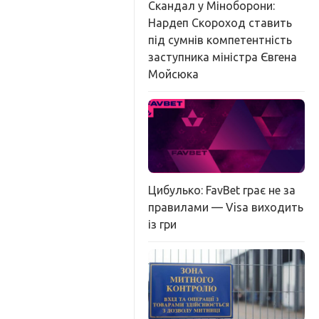
Скандал у Міноборони:
Нардеп Скороход ставить
під сумнів компетентність
заступника міністра Євгена
Мойсюка
Цибулько: FavBet грає не за
правилами — Visa виходить
із гри