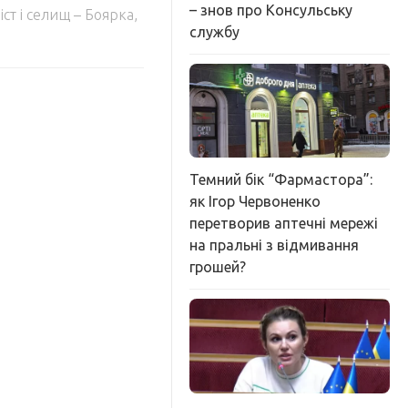
– знов про Консульську
т і селищ – Боярка,
службу
Темний бік “Фармастора”:
як Ігор Червоненко
перетворив аптечні мережі
на пральні з відмивання
грошей?