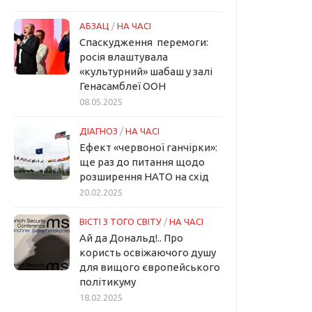
АБЗАЦ
/
НА ЧАСІ
Спаскудження перемоги:
росія влаштувала
«культурний» шабаш у залі
Генасамблеї ООН
08.05.2025
ДІАГНОЗ
/
НА ЧАСІ
Ефект «червоної ганчірки»:
ще раз до питання щодо
розширення НАТО на схід
20.02.2025
ВІСТІ З ТОГО СВІТУ
/
НА ЧАСІ
Ай да Дональд!.. Про
користь освіжаючого душу
для вищого європейського
політикуму
18.02.2025