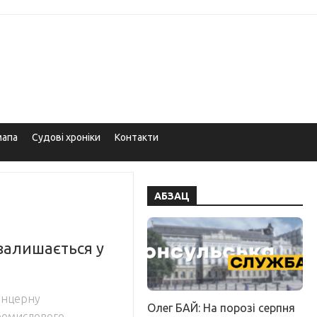
мапа
Судові хроніки
Контакти
АБЗАЦ
залишається у
онцерну
Олег БАЙ: На порозі серпня
ромислового