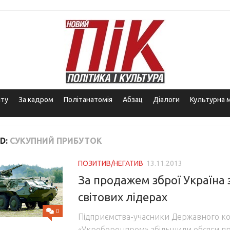
іту
За кадром
Політанатомія
Абзац
Діалоги
Культурна 
D:
СУКУПНИЙ ПРИБУТОК
ПОЗИТИВ/НЕГАТИВ
13.11.2013
За продажем зброї Україна 
світових лідерах
0
Підприємства-учасники Державного к
«Укроборонпром» збільшили обсяги п