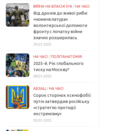
ВІЙНА НА ВЛАСНІ ОЧІ
/
НА ЧАСІ
Від дронів до живої риби:
«номенклатура»
волонтерської допомоги
фронту с початку війни
значно розширилась
30.01.2025
НА ЧАСІ
/
ПОЛІТАНАТОМІЯ
2025-й. Рік глобального
тиску на Москву?
08.01.2025
АБЗАЦ
/
НА ЧАСІ
Сорок сторінок ксенофобії:
путін затвердив російську
«стратегію протидії
екстремізму»
03.01.2025