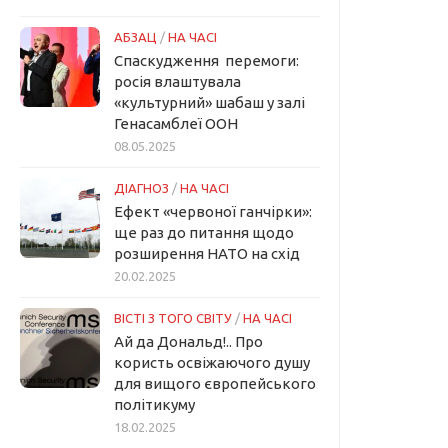
АБЗАЦ
/
НА ЧАСІ
Спаскудження перемоги:
росія влаштувала
«культурний» шабаш у залі
Генасамблеї ООН
08.05.2025
ДІАГНОЗ
/
НА ЧАСІ
Ефект «червоної ганчірки»:
ще раз до питання щодо
розширення НАТО на схід
20.02.2025
ВІСТІ З ТОГО СВІТУ
/
НА ЧАСІ
Ай да Дональд!.. Про
користь освіжаючого душу
для вищого європейського
політикуму
18.02.2025