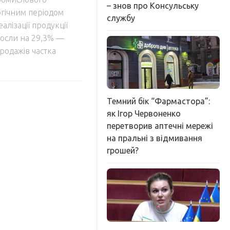
– знов про Консульську
огічним періодом
службу
алізації продукції
зросли на 29,3% —
продажів частка
Темний бік “Фармастора”:
як Ігор Червоненко
перетворив аптечні мережі
на пральні з відмивання
грошей?