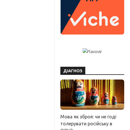
ДІАГНОЗ
Мова як зброя: чи не годі
толерувати російську в