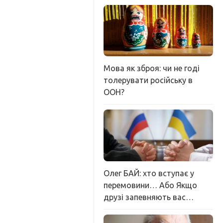
Мова як зброя: чи не годі
толерувати російську в
ООН?
Олег БАЙ: хто вступає у
перемовини… Або Якщо
друзі запевняють вас…