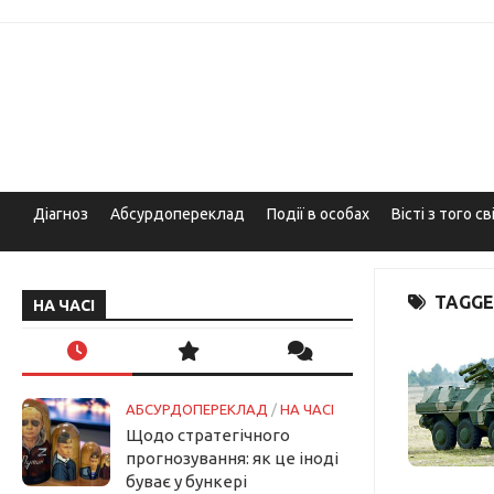
Skip
to
content
Діагноз
Абсурдопереклад
Події в особах
Вісті з того св
TAGGE
НА ЧАСІ
АБСУРДОПЕРЕКЛАД
/
НА ЧАСІ
Щодо стратегічного
прогнозування: як це іноді
буває у бункері