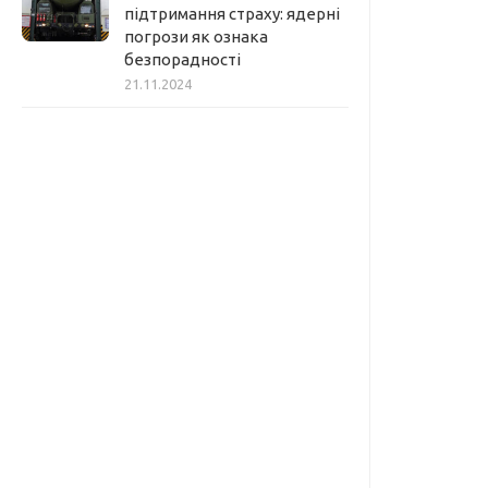
підтримання страху: ядерні
погрози як ознака
безпорадності
21.11.2024