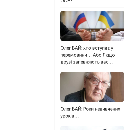
ООН?
Олег БАЙ: хто вступає у
перемовини… Або Якщо
друзі запевняють вас…
Олег БАЙ: Роки невивчених
уроків…