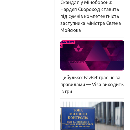
Скандал у Міноборони:
Нардеп Скороход ставить
під сумнів компетентність
заступника міністра Євгена
Мойсюка
Цибулько: FavBet грає не за
правилами — Visa виходить
із гри