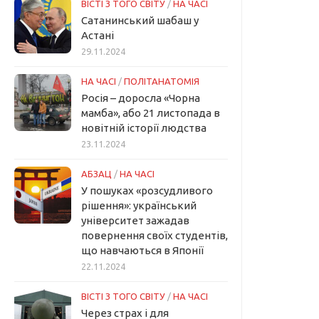
ВІСТІ З ТОГО СВІТУ
/
НА ЧАСІ
Сатанинський шабаш у
Астані
29.11.2024
НА ЧАСІ
/
ПОЛІТАНАТОМІЯ
Росія – доросла «Чорна
мамба», або 21 листопада в
новітній історії людства
23.11.2024
АБЗАЦ
/
НА ЧАСІ
У пошуках «розсудливого
рішення»: український
університет зажадав
повернення своїх студентів,
що навчаються в Японії
22.11.2024
ВІСТІ З ТОГО СВІТУ
/
НА ЧАСІ
Через страх і для