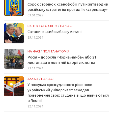
Сорок сторінок ксенофобії: путін затвердив
російську «стратегію протидії екстремізму»
03.01.2025
ВІСТІ З ТОГО СВІТУ
/
НА ЧАСІ
Сатанинський шабаш у Астані
29.11.2024
НА ЧАСІ
/
ПОЛІТАНАТОМІЯ
Росія – доросла «Чорна мамба», або 21
листопада в новітній історії людства
23.11.2024
АБЗАЦ
/
НА ЧАСІ
У пошуках «розсудливого рішення»:
український університет зажадав
повернення своїх студентів, що навчаються
в Японії
22.11.2024