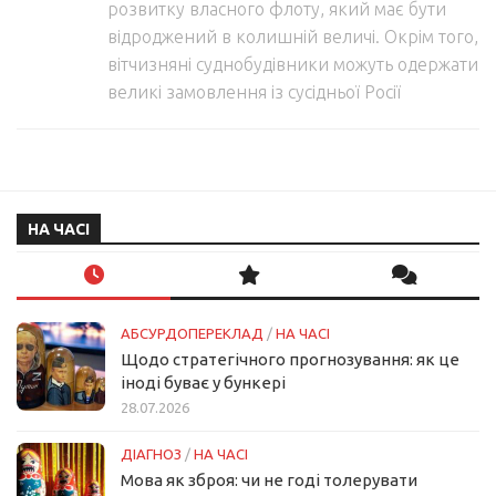
розвитку власного флоту, який має бути
відроджений в колишній величі. Окрім того,
вітчизняні суднобудівники можуть одержати
великі замовлення із сусідньої Росії
НА ЧАСІ
АБСУРДОПЕРЕКЛАД
/
НА ЧАСІ
Щодо стратегічного прогнозування: як це
іноді буває у бункері
28.07.2026
ДІАГНОЗ
/
НА ЧАСІ
Мова як зброя: чи не годі толерувати