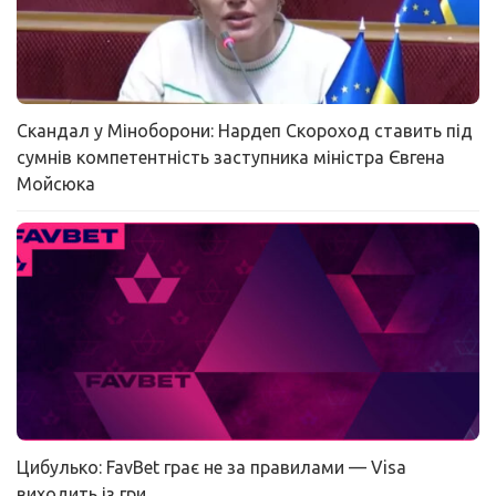
Скандал у Міноборони: Нардеп Скороход ставить під
сумнів компетентність заступника міністра Євгена
Мойсюка
Цибулько: FavBet грає не за правилами — Visa
виходить із гри