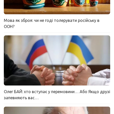
Мова як зброя: чи не годі толерувати російську в
ООН?
Олег БАЙ: хто вступає у перемовини… Або Якщо друзі
запевняють вас…