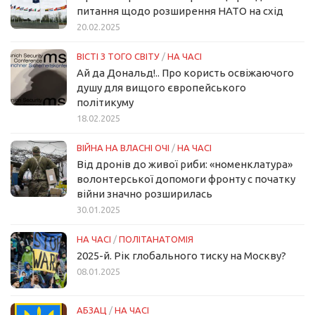
питання щодо розширення НАТО на схід
20.02.2025
ВІСТІ З ТОГО СВІТУ
/
НА ЧАСІ
Ай да Дональд!.. Про користь освіжаючого
душу для вищого європейського
політикуму
18.02.2025
ВІЙНА НА ВЛАСНІ ОЧІ
/
НА ЧАСІ
Від дронів до живої риби: «номенклатура»
волонтерської допомоги фронту с початку
війни значно розширилась
30.01.2025
НА ЧАСІ
/
ПОЛІТАНАТОМІЯ
2025-й. Рік глобального тиску на Москву?
08.01.2025
АБЗАЦ
/
НА ЧАСІ