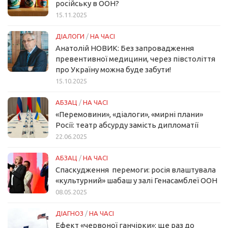
російську в ООН?
15.11.2025
ДІАЛОГИ
/
НА ЧАСІ
Анатолій НОВИК: Без запровадження
превентивної медицини, через півстоліття
про Україну можна буде забути!
15.10.2025
АБЗАЦ
/
НА ЧАСІ
«Перемовини», «діалоги», «мирні плани»
Росії: театр абсурду замість дипломатії
22.06.2025
АБЗАЦ
/
НА ЧАСІ
Спаскудження перемоги: росія влаштувала
«культурний» шабаш у залі Генасамблеї ООН
08.05.2025
ДІАГНОЗ
/
НА ЧАСІ
Ефект «червоної ганчірки»: ще раз до