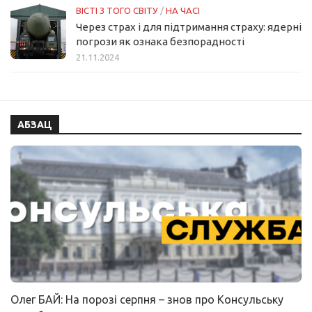
ВІСТІ З ТОГО СВІТУ
/
НА ЧАСІ
Через страх і для підтримання страху: ядерні
погрози як ознака безпорадності
21.11.2024
АБЗАЦ
Олег БАЙ: На порозі серпня – знов про Консульську