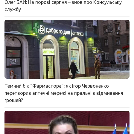
Олег БАЙ: На порозі серпня – знов про Консульську
службу
Темний бік “Фармастора”: як Ігор Червоненко
перетворив аптечні мережі на пральні з відмивання
грошей?