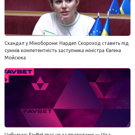
Скандал у Міноборони: Нардеп Скороход ставить під
сумнів компетентність заступника міністра Євгена
Мойсюка
Цибулько: FavBet грає не за правилами — Visa