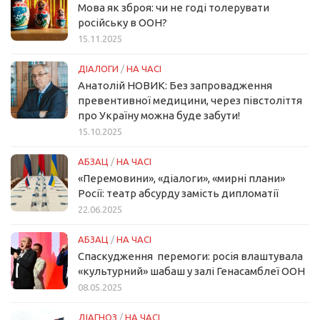
Мова як зброя: чи не годі толерувати
російську в ООН?
15.11.2025
ДІАЛОГИ
/
НА ЧАСІ
Анатолій НОВИК: Без запровадження
превентивної медицини, через півстоліття
про Україну можна буде забути!
15.10.2025
АБЗАЦ
/
НА ЧАСІ
«Перемовини», «діалоги», «мирні плани»
Росії: театр абсурду замість дипломатії
22.06.2025
АБЗАЦ
/
НА ЧАСІ
Спаскудження перемоги: росія влаштувала
«культурний» шабаш у залі Генасамблеї ООН
08.05.2025
ДІАГНОЗ
/
НА ЧАСІ