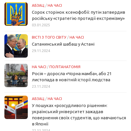
АБЗАЦ
/
НА ЧАСІ
Сорок сторінок ксенофобії: путін затвердив
російську «стратегію протидії екстремізму»
03.01.2025
ВІСТІ З ТОГО СВІТУ
/
НА ЧАСІ
Сатанинський шабаш у Астані
29.11.2024
НА ЧАСІ
/
ПОЛІТАНАТОМІЯ
Росія – доросла «Чорна мамба», або 21
листопада в новітній історії людства
23.11.2024
АБЗАЦ
/
НА ЧАСІ
У пошуках «розсудливого рішення»:
український університет зажадав
повернення своїх студентів, що навчаються
в Японії
22.11.2024