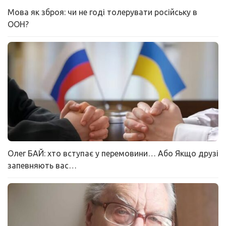
Мова як зброя: чи не годі толерувати російську в
ООН?
Олег БАЙ: хто вступає у перемовини… Або Якщо друзі
запевняють вас…