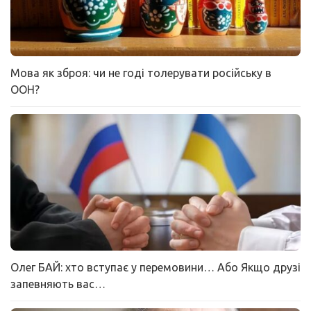
Мова як зброя: чи не годі толерувати російську в
ООН?
Олег БАЙ: хто вступає у перемовини… Або Якщо друзі
запевняють вас…