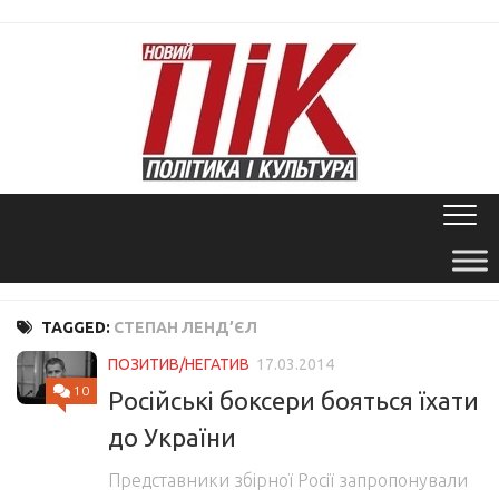
Skip
to
content
TAGGED:
СТЕПАН ЛЕНД’ЄЛ
ПОЗИТИВ/НЕГАТИВ
17.03.2014
10
Російські боксери бояться їхати
до України
Представники збірної Росії запропонували