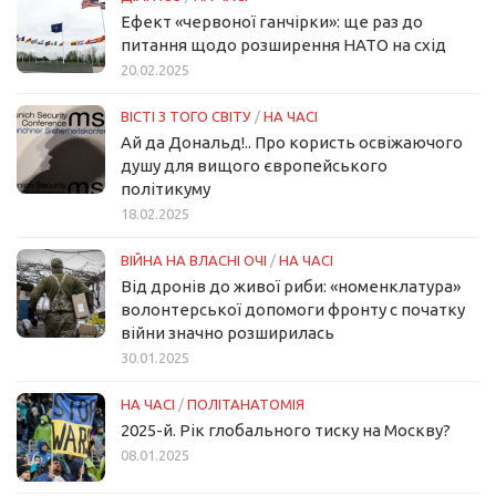
Ефект «червоної ганчірки»: ще раз до
питання щодо розширення НАТО на схід
20.02.2025
ВІСТІ З ТОГО СВІТУ
/
НА ЧАСІ
Ай да Дональд!.. Про користь освіжаючого
душу для вищого європейського
політикуму
18.02.2025
ВІЙНА НА ВЛАСНІ ОЧІ
/
НА ЧАСІ
Від дронів до живої риби: «номенклатура»
волонтерської допомоги фронту с початку
війни значно розширилась
30.01.2025
НА ЧАСІ
/
ПОЛІТАНАТОМІЯ
2025-й. Рік глобального тиску на Москву?
08.01.2025