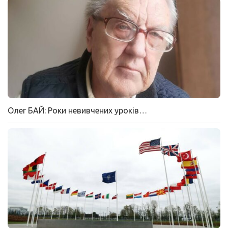
Олег БАЙ: Роки невивчених уроків…