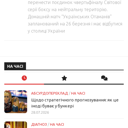
перенести поєдинок чвертьфіналу Світової
серії боксу на нейтральну територію.
Домашній матч “Українських Отаманів”
запланований на 26 березня і має відбутися
у столиці України
НА ЧАСІ
АБСУРДОПЕРЕКЛАД
/
НА ЧАСІ
Щодо стратегічного прогнозування: як це
іноді буває у бункері
28.07.2026
ДІАГНОЗ
/
НА ЧАСІ