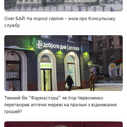
Олег БАЙ: На порозі серпня – знов про Консульську
службу
Темний бік “Фармастора”: як Ігор Червоненко
перетворив аптечні мережі на пральні з відмивання
грошей?