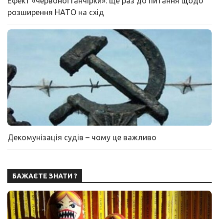
Ефект «червоної ганчірки»: ще раз до питання щодо
розширення НАТО на схід
Декомунізація судів – чому це важливо
БАЖАЄТЕ ЗНАТИ ?