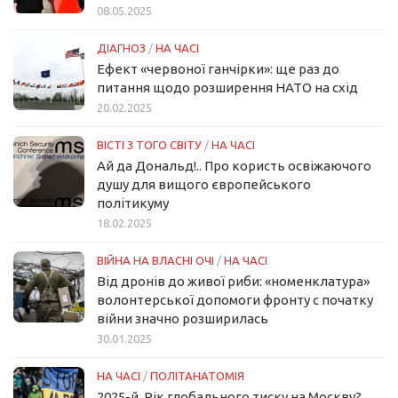
08.05.2025
ДІАГНОЗ
/
НА ЧАСІ
Ефект «червоної ганчірки»: ще раз до
питання щодо розширення НАТО на схід
20.02.2025
ВІСТІ З ТОГО СВІТУ
/
НА ЧАСІ
Ай да Дональд!.. Про користь освіжаючого
душу для вищого європейського
політикуму
18.02.2025
ВІЙНА НА ВЛАСНІ ОЧІ
/
НА ЧАСІ
Від дронів до живої риби: «номенклатура»
волонтерської допомоги фронту с початку
війни значно розширилась
30.01.2025
НА ЧАСІ
/
ПОЛІТАНАТОМІЯ
2025-й. Рік глобального тиску на Москву?