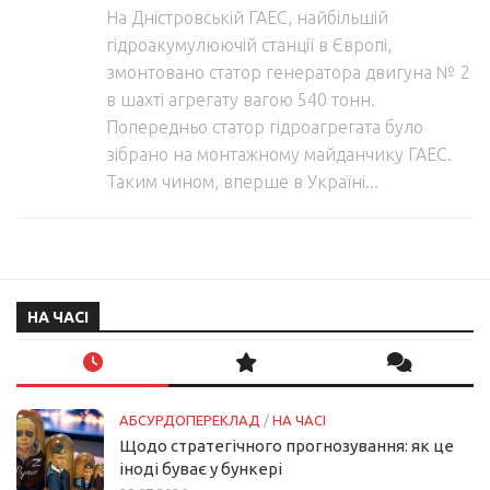
На Дністровській ГАЕС, найбільшій
гідроакумулюючій станції в Європі,
змонтовано статор генератора двигуна № 2
в шахті агрегату вагою 540 тонн.
Попередньо статор гідроагрегата було
зібрано на монтажному майданчику ГАЕС.
Таким чином, вперше в Україні...
НА ЧАСІ
АБСУРДОПЕРЕКЛАД
/
НА ЧАСІ
Щодо стратегічного прогнозування: як це
іноді буває у бункері