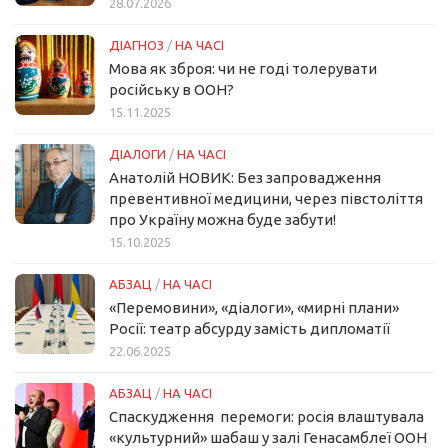
28.07.2026
ДІАГНОЗ
/
НА ЧАСІ
Мова як зброя: чи не годі толерувати
російську в ООН?
15.11.2025
ДІАЛОГИ
/
НА ЧАСІ
Анатолій НОВИК: Без запровадження
превентивної медицини, через півстоліття
про Україну можна буде забути!
15.10.2025
АБЗАЦ
/
НА ЧАСІ
«Перемовини», «діалоги», «мирні плани»
Росії: театр абсурду замість дипломатії
22.06.2025
АБЗАЦ
/
НА ЧАСІ
Спаскудження перемоги: росія влаштувала
«культурний» шабаш у залі Генасамблеї ООН