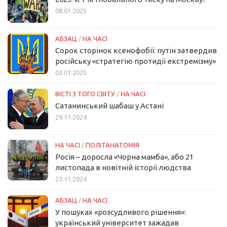
08.01.2025
АБЗАЦ
/
НА ЧАСІ
Сорок сторінок ксенофобії: путін затвердив
російську «стратегію протидії екстремізму»
03.01.2025
ВІСТІ З ТОГО СВІТУ
/
НА ЧАСІ
Сатанинський шабаш у Астані
29.11.2024
НА ЧАСІ
/
ПОЛІТАНАТОМІЯ
Росія – доросла «Чорна мамба», або 21
листопада в новітній історії людства
23.11.2024
АБЗАЦ
/
НА ЧАСІ
У пошуках «розсудливого рішення»:
український університет зажадав