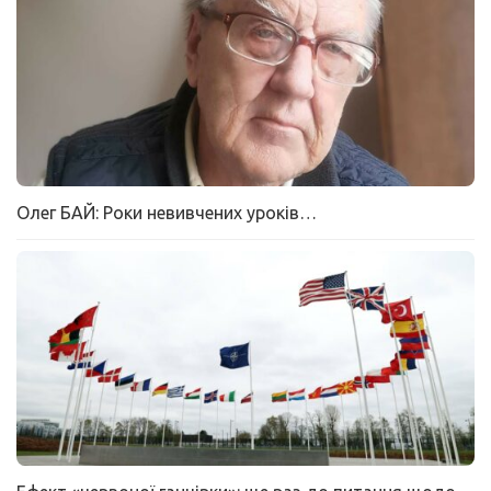
Олег БАЙ: Роки невивчених уроків…