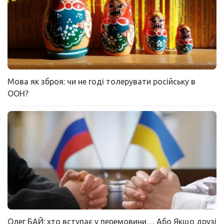
Мова як зброя: чи не годі толерувати російську в
ООН?
Олег БАЙ: хто вступає у перемовини… Або Якщо друзі