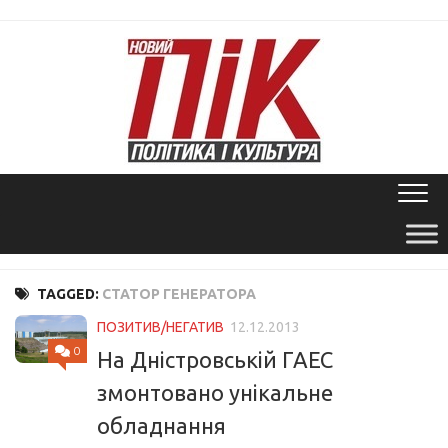
Skip
to
content
TAGGED:
СТАТОР ГЕНЕРАТОРА
ПОЗИТИВ/НЕГАТИВ
12.12.2013
0
На Дністровській ГАЕС
змонтовано унікальне
обладнання