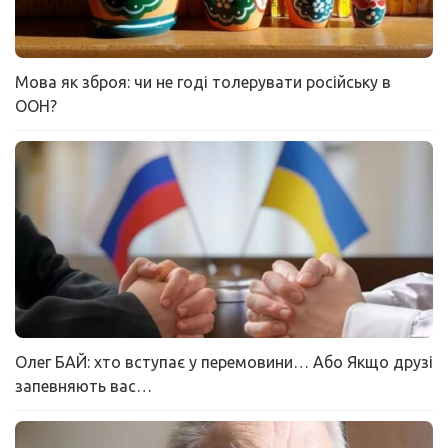
Мова як зброя: чи не годі толерувати російську в
ООН?
Олег БАЙ: хто вступає у перемовини… Або Якщо друзі
запевняють вас…