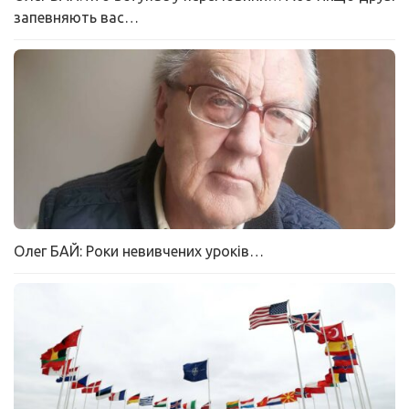
запевняють вас…
Олег БАЙ: Роки невивчених уроків…