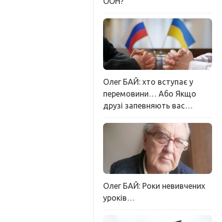
ООН?
Олег БАЙ: хто вступає у
перемовини… Або Якщо
друзі запевняють вас…
Олег БАЙ: Роки невивчених
уроків…