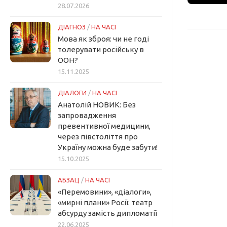
28.07.2026
ДІАГНОЗ
/
НА ЧАСІ
Мова як зброя: чи не годі
толерувати російську в
ООН?
15.11.2025
ДІАЛОГИ
/
НА ЧАСІ
Анатолій НОВИК: Без
запровадження
превентивної медицини,
через півстоліття про
Україну можна буде забути!
15.10.2025
АБЗАЦ
/
НА ЧАСІ
«Перемовини», «діалоги»,
«мирні плани» Росії: театр
абсурду замість дипломатії
22.06.2025