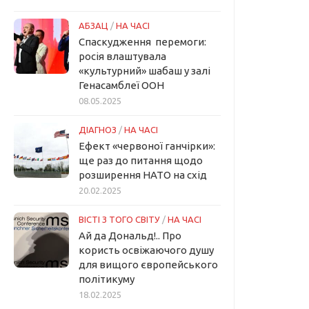
АБЗАЦ
/
НА ЧАСІ
Спаскудження перемоги:
росія влаштувала
«культурний» шабаш у залі
Генасамблеї ООН
08.05.2025
ДІАГНОЗ
/
НА ЧАСІ
Ефект «червоної ганчірки»:
ще раз до питання щодо
розширення НАТО на схід
20.02.2025
ВІСТІ З ТОГО СВІТУ
/
НА ЧАСІ
Ай да Дональд!.. Про
користь освіжаючого душу
для вищого європейського
політикуму
18.02.2025