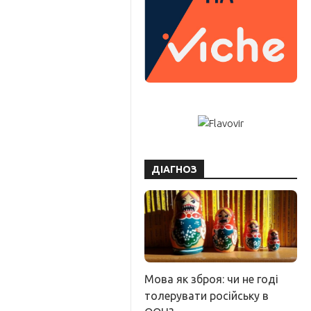
ДІАГНОЗ
Мова як зброя: чи не годі
толерувати російську в