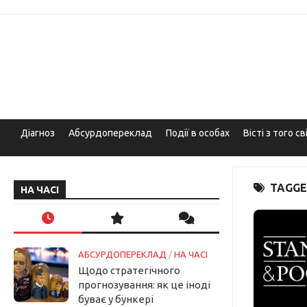
Skip
to
content
Діагноз
Абсурдопереклад
Події в особах
Вісті з того св
TAGGE
НА ЧАСІ
АБСУРДОПЕРЕКЛАД
/
НА ЧАСІ
Щодо стратегічного
прогнозування: як це іноді
буває у бункері