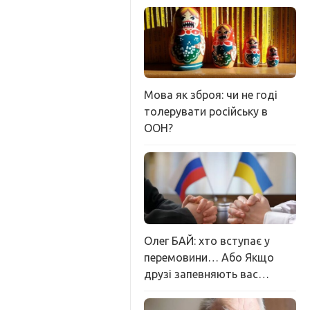
Мова як зброя: чи не годі
толерувати російську в
ООН?
Олег БАЙ: хто вступає у
перемовини… Або Якщо
друзі запевняють вас…