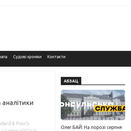
мапа
Судові хроніки
Контакти
АБЗАЦ
 аналітики
dard & Poor’s
Олег БАЙ: На порозі серпня
а рівні «ССС» із