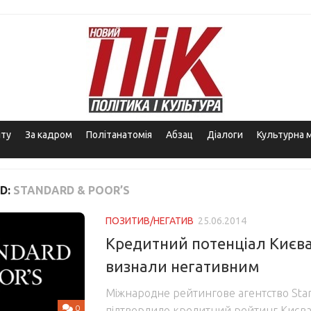
іту
За кадром
Політанатомія
Абзац
Діалоги
Культурна 
D:
STANDARD & POOR’S
ПОЗИТИВ/НЕГАТИВ
25.06.2014
Кредитний потенціал Києва
визнали негативним
Міжнародне рейтингове агентство Stan
0
підтвердило кредитний рейтинг Києва н