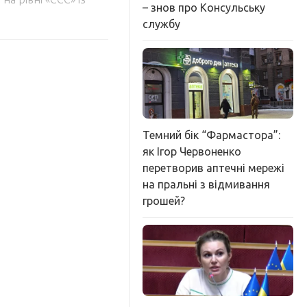
– знов про Консульську
службу
Темний бік “Фармастора”:
як Ігор Червоненко
перетворив аптечні мережі
на пральні з відмивання
грошей?