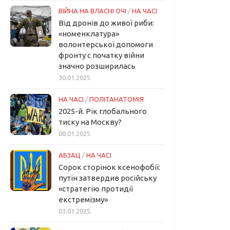
ВІЙНА НА ВЛАСНІ ОЧІ
/
НА ЧАСІ
Від дронів до живої риби:
«номенклатура»
волонтерської допомоги
фронту с початку війни
значно розширилась
30.01.2025
НА ЧАСІ
/
ПОЛІТАНАТОМІЯ
2025-й. Рік глобального
тиску на Москву?
08.01.2025
АБЗАЦ
/
НА ЧАСІ
Сорок сторінок ксенофобії:
путін затвердив російську
«стратегію протидії
екстремізму»
03.01.2025