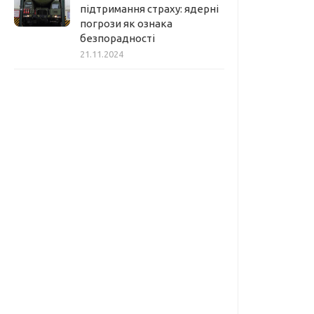
підтримання страху: ядерні
погрози як ознака
безпорадності
21.11.2024