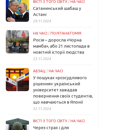
ВІСТІ З ТОГО СВІТУ
/
НА ЧАСІ
Сатанинський шабаш у
Астані
29.11.2024
НА ЧАСІ
/
ПОЛІТАНАТОМІЯ
Росія – доросла «Чорна
мамба», або 21 листопада в
новітній історії людства
23.11.2024
АБЗАЦ
/
НА ЧАСІ
У пошуках «розсудливого
рішення»: український
університет зажадав
повернення своїх студентів,
що навчаються в Японії
22.11.2024
ВІСТІ З ТОГО СВІТУ
/
НА ЧАСІ
Через страх і для