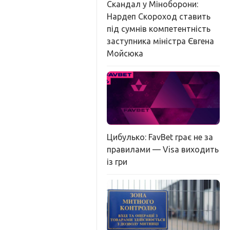
Скандал у Міноборони:
Нардеп Скороход ставить
під сумнів компетентність
заступника міністра Євгена
Мойсюка
Цибулько: FavBet грає не за
правилами — Visa виходить
із гри