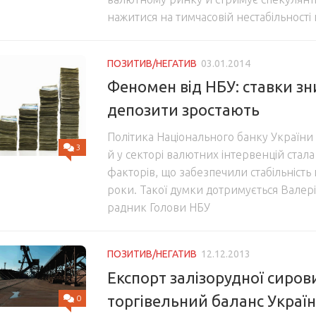
нажитися на тимчасовій нестабільності 
ПОЗИТИВ/НЕГАТИВ
03.01.2014
Феномен від НБУ: ставки з
депозити зростають
Політика Національного банку України
3
й у секторі валютних інтервенцій стал
факторів, що забезпечили стабільність 
роки. Такої думки дотримується Валер
радник Голови НБУ
ПОЗИТИВ/НЕГАТИВ
12.12.2013
Експорт залізорудної сиро
торгівельний баланс Украї
0