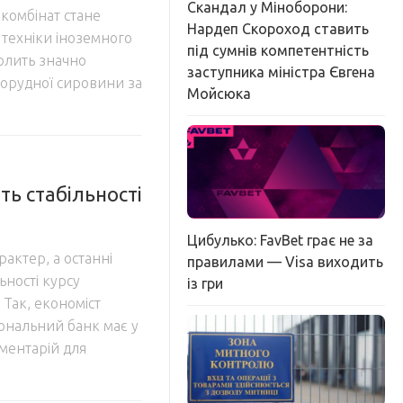
Скандал у Міноборони:
комбінат стане
Нардеп Скороход ставить
техніки іноземного
під сумнів компетентність
олить значно
заступника міністра Євгена
зорудної сировини за
Мойсюка
ь стабільності
Цибулько: FavBet грає не за
актер, а останні
правилами — Visa виходить
льності курсу
із гри
 Так, економіст
ональний банк має у
ментарій для