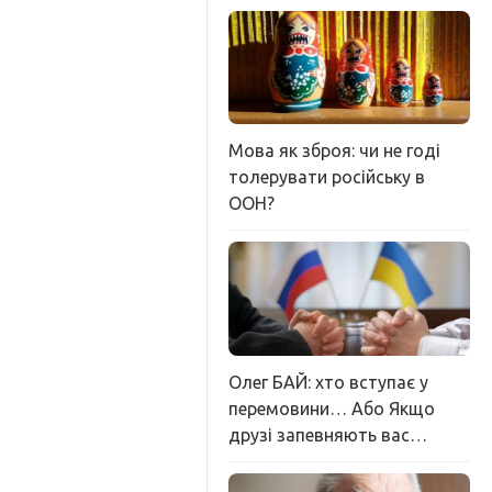
Мова як зброя: чи не годі
толерувати російську в
ООН?
Олег БАЙ: хто вступає у
перемовини… Або Якщо
друзі запевняють вас…