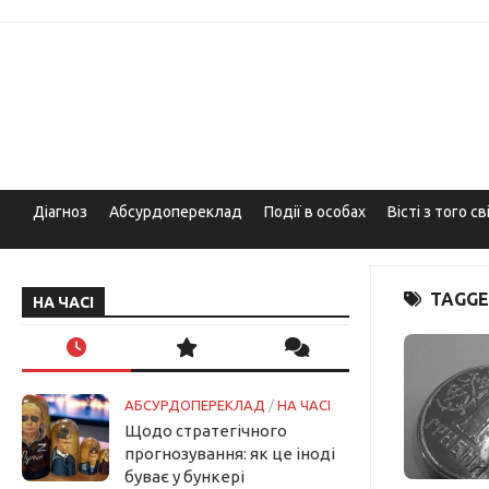
Skip
to
content
Діагноз
Абсурдопереклад
Події в особах
Вісті з того св
TAGGE
НА ЧАСІ
АБСУРДОПЕРЕКЛАД
/
НА ЧАСІ
Щодо стратегічного
прогнозування: як це іноді
буває у бункері