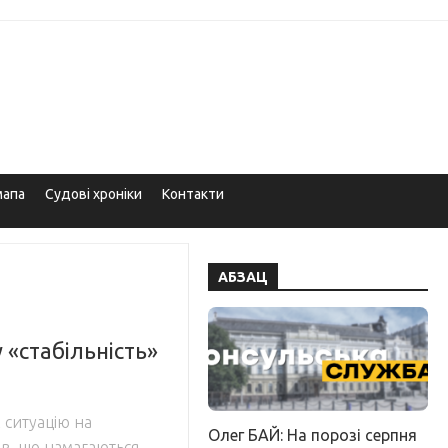
мапа
Судові хроніки
Контакти
АБЗАЦ
 «стабільність»
 ситуацію на
Олег БАЙ: На порозі серпня
в, що намагаються