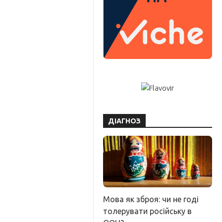
ДІАГНОЗ
Мова як зброя: чи не годі
толерувати російську в