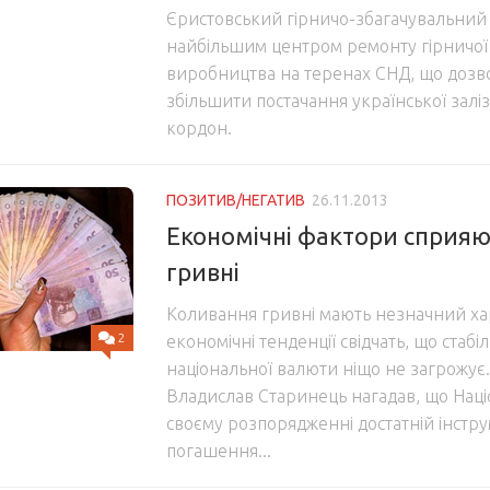
Єристовський гірничо-збагачувальний 
найбільшим центром ремонту гірничої 
виробництва на теренах СНД, що дозв
збільшити постачання української залі
кордон.
ПОЗИТИВ/НЕГАТИВ
26.11.2013
Економічні фактори сприяют
гривні
Коливання гривні мають незначний хар
2
економічні тенденції свідчать, що стабі
національної валюти ніщо не загрожує.
Владислав Старинець нагадав, що Наці
своєму розпорядженні достатній інстру
погашення...