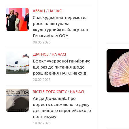
АБЗАЦ
/
НА ЧАСІ
Спаскудження перемоги:
росія влаштувала
«культурний» шабаш у залі
Генасамблеї ООН
08.05.2025
ДІАГНОЗ
/
НА ЧАСІ
Ефект «червоної ганчірки»:
ще раз до питання щодо
розширення НАТО на схід
20.02.2025
ВІСТІ З ТОГО СВІТУ
/
НА ЧАСІ
Ай да Дональд!.. Про
користь освіжаючого душу
для вищого європейського
політикуму
18.02.2025