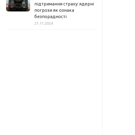
підтримання страху: ядерні
погрози як ознака
безпорадності
21.11.2024