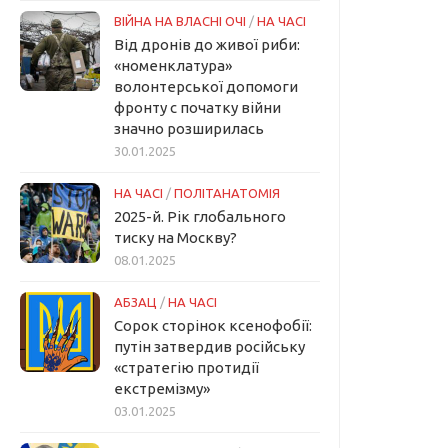
ВІЙНА НА ВЛАСНІ ОЧІ
/
НА ЧАСІ
Від дронів до живої риби:
«номенклатура»
волонтерської допомоги
фронту с початку війни
значно розширилась
30.01.2025
НА ЧАСІ
/
ПОЛІТАНАТОМІЯ
2025-й. Рік глобального
тиску на Москву?
08.01.2025
АБЗАЦ
/
НА ЧАСІ
Сорок сторінок ксенофобії:
путін затвердив російську
«стратегію протидії
екстремізму»
03.01.2025