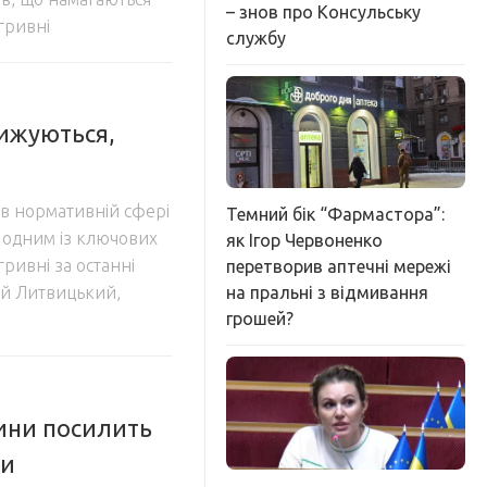
– знов про Консульську
гривні
службу
нижуються,
 в нормативній сфері
Темний бік “Фармастора”:
а одним із ключових
як Ігор Червоненко
гривні за останні
перетворив аптечні мережі
на пральні з відмивання
ій Литвицький,
грошей?
вини посилить
ни