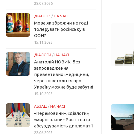
28.07.2026
ДІАГНОЗ
/
НА ЧАСІ
Мова як зброя: чи не годі
толерувати російську в
ООН?
15.11.2025
ДІАЛОГИ
/
НА ЧАСІ
Анатолій НОВИК: Без
запровадження
превентивної медицини,
через півстоліття про
Україну можна буде забути!
15.10.2025
АБЗАЦ
/
НА ЧАСІ
«Перемовини», «діалоги»,
«мирні плани» Росії: театр
абсурду замість дипломатії
22.06.2025