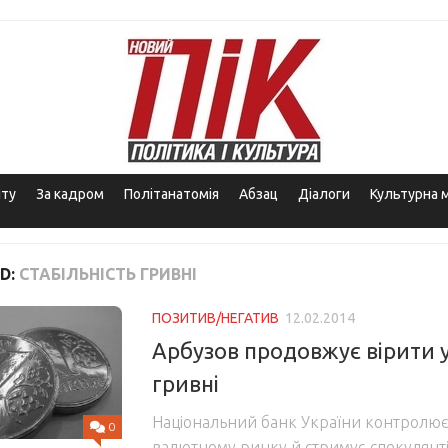
іту
За кадром
Політанатомія
Абзац
Діалоги
Культурна 
D:
СТАБІЛЬНІСТЬ ГРИВНІ
ПОЗИТИВ/НЕГАТИВ
12.02.2014
Арбузов продовжує вірити у
гривні
Національний банк України контролює
0
валютному ринку й стримує спекулянті