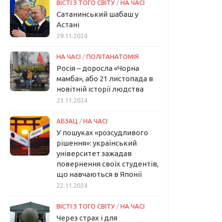
ВІСТІ З ТОГО СВІТУ
/
НА ЧАСІ
Сатанинський шабаш у
Астані
29.11.2024
НА ЧАСІ
/
ПОЛІТАНАТОМІЯ
Росія – доросла «Чорна
мамба», або 21 листопада в
новітній історії людства
23.11.2024
АБЗАЦ
/
НА ЧАСІ
У пошуках «розсудливого
рішення»: український
університет зажадав
повернення своїх студентів,
що навчаються в Японії
22.11.2024
ВІСТІ З ТОГО СВІТУ
/
НА ЧАСІ
Через страх і для