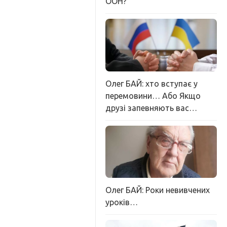
ООН?
Олег БАЙ: хто вступає у
перемовини… Або Якщо
друзі запевняють вас…
Олег БАЙ: Роки невивчених
уроків…