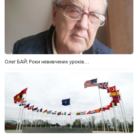
Олег БАЙ: Роки невивчених уроків…