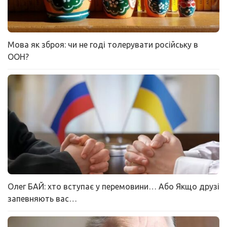
Мова як зброя: чи не годі толерувати російську в
ООН?
Олег БАЙ: хто вступає у перемовини… Або Якщо друзі
запевняють вас…