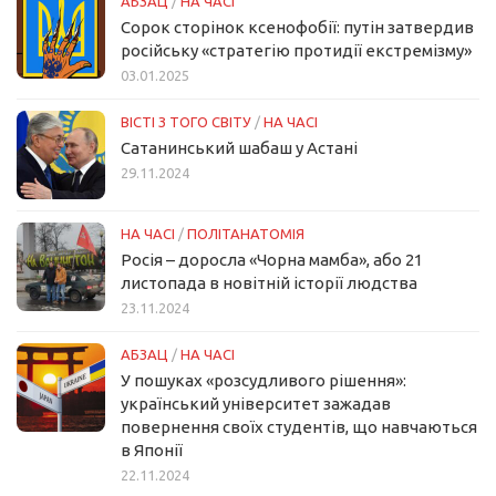
АБЗАЦ
/
НА ЧАСІ
Сорок сторінок ксенофобії: путін затвердив
російську «стратегію протидії екстремізму»
03.01.2025
ВІСТІ З ТОГО СВІТУ
/
НА ЧАСІ
Сатанинський шабаш у Астані
29.11.2024
НА ЧАСІ
/
ПОЛІТАНАТОМІЯ
Росія – доросла «Чорна мамба», або 21
листопада в новітній історії людства
23.11.2024
АБЗАЦ
/
НА ЧАСІ
У пошуках «розсудливого рішення»:
український університет зажадав
повернення своїх студентів, що навчаються
в Японії
22.11.2024