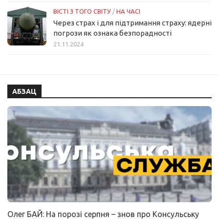
ВІСТІ З ТОГО СВІТУ
/
НА ЧАСІ
Через страх і для підтримання страху: ядерні
погрози як ознака безпорадності
21.11.2024
АБЗАЦ
Олег БАЙ: На порозі серпня – знов про Консульську