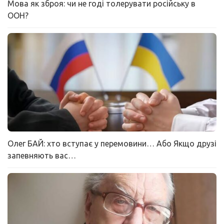
Мова як зброя: чи не годі толерувати російську в
ООН?
Олег БАЙ: хто вступає у перемовини… Або Якщо друзі
запевняють вас…