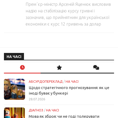
Премʼєр-міністр Арсеній Яценюк висловив
надію на стабілізацію курсу гривні і
зазначив, що прийнятним для української
економіки є курс 12 гривень за долар
НА ЧАСІ
АБСУРДОПЕРЕКЛАД
/
НА ЧАСІ
Щодо стратегічного прогнозування: як це
іноді буває у бункері
28.07.2026
ДІАГНОЗ
/
НА ЧАСІ
Мова як зброя: чи не годі толерувати