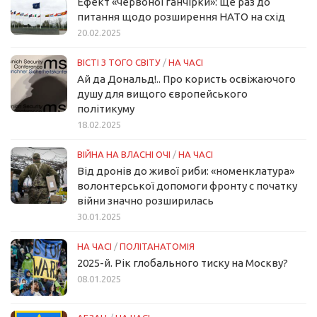
Ефект «червоної ганчірки»: ще раз до
питання щодо розширення НАТО на схід
20.02.2025
ВІСТІ З ТОГО СВІТУ
/
НА ЧАСІ
Ай да Дональд!.. Про користь освіжаючого
душу для вищого європейського
політикуму
18.02.2025
ВІЙНА НА ВЛАСНІ ОЧІ
/
НА ЧАСІ
Від дронів до живої риби: «номенклатура»
волонтерської допомоги фронту с початку
війни значно розширилась
30.01.2025
НА ЧАСІ
/
ПОЛІТАНАТОМІЯ
2025-й. Рік глобального тиску на Москву?
08.01.2025