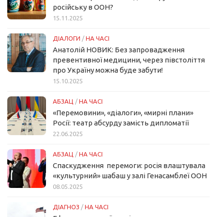
російську в ООН?
15.11.2025
ДІАЛОГИ
/
НА ЧАСІ
Анатолій НОВИК: Без запровадження
превентивної медицини, через півстоліття
про Україну можна буде забути!
15.10.2025
АБЗАЦ
/
НА ЧАСІ
«Перемовини», «діалоги», «мирні плани»
Росії: театр абсурду замість дипломатії
22.06.2025
АБЗАЦ
/
НА ЧАСІ
Спаскудження перемоги: росія влаштувала
«культурний» шабаш у залі Генасамблеї ООН
08.05.2025
ДІАГНОЗ
/
НА ЧАСІ