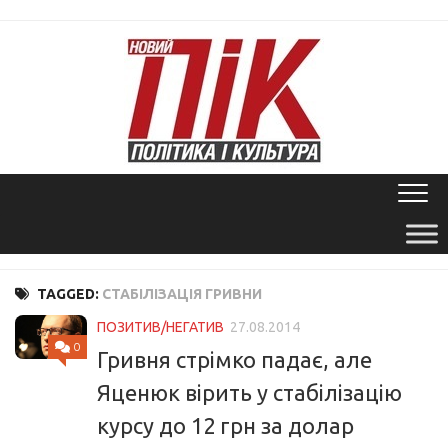
Skip
to
content
TAGGED:
СТАБІЛІЗАЦІЯ ГРИВНИ
ПОЗИТИВ/НЕГАТИВ
27.08.2014
0
Гривня стрімко падає, але
Яценюк вірить у стабілізацію
курсу до 12 грн за долар