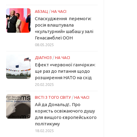
АБЗАЦ
/
НА ЧАСІ
Спаскудження перемоги:
росія влаштувала
«культурний» шабаш у залі
Генасамблеї ООН
08.05.2025
ДІАГНОЗ
/
НА ЧАСІ
Ефект «червоної ганчірки»:
ще раз до питання щодо
розширення НАТО на схід
20.02.2025
ВІСТІ З ТОГО СВІТУ
/
НА ЧАСІ
Ай да Дональд!.. Про
користь освіжаючого душу
для вищого європейського
політикуму
18.02.2025