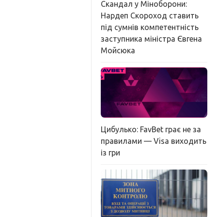
Скандал у Міноборони:
Нардеп Скороход ставить
під сумнів компетентність
заступника міністра Євгена
Мойсюка
Цибулько: FavBet грає не за
правилами — Visa виходить
із гри