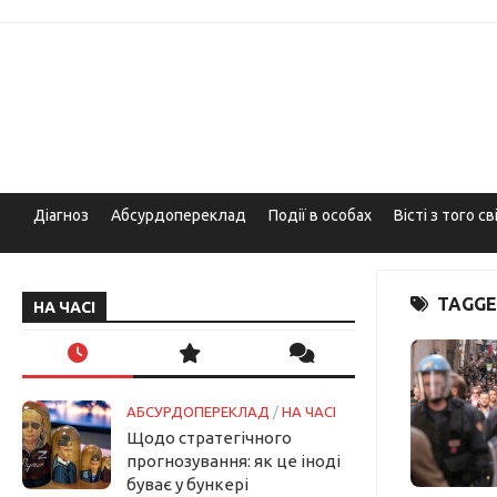
Skip
to
content
Діагноз
Абсурдопереклад
Події в особах
Вісті з того св
TAGGE
НА ЧАСІ
АБСУРДОПЕРЕКЛАД
/
НА ЧАСІ
Щодо стратегічного
прогнозування: як це іноді
буває у бункері