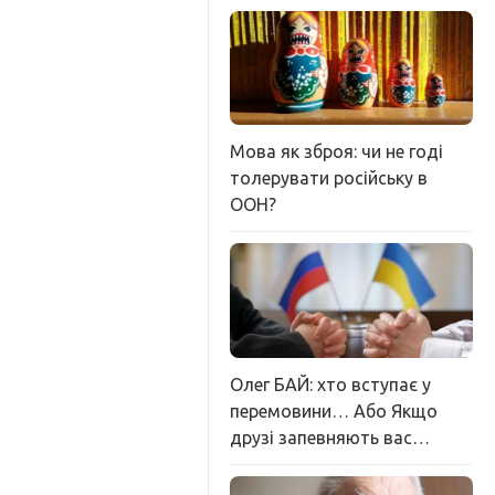
Мова як зброя: чи не годі
толерувати російську в
ООН?
Олег БАЙ: хто вступає у
перемовини… Або Якщо
друзі запевняють вас…