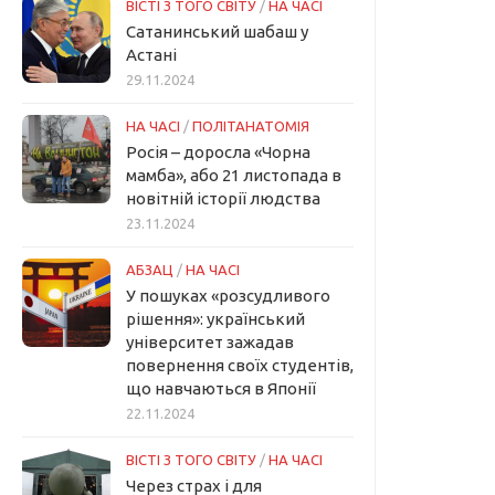
ВІСТІ З ТОГО СВІТУ
/
НА ЧАСІ
Сатанинський шабаш у
Астані
29.11.2024
НА ЧАСІ
/
ПОЛІТАНАТОМІЯ
Росія – доросла «Чорна
мамба», або 21 листопада в
новітній історії людства
23.11.2024
АБЗАЦ
/
НА ЧАСІ
У пошуках «розсудливого
рішення»: український
університет зажадав
повернення своїх студентів,
що навчаються в Японії
22.11.2024
ВІСТІ З ТОГО СВІТУ
/
НА ЧАСІ
Через страх і для