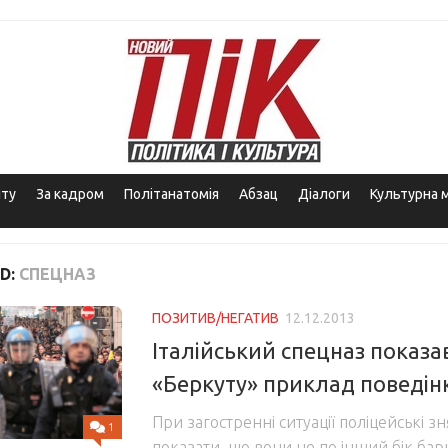
іту
За кадром
Політанатомія
Абзац
Діалоги
Культурна 
D:
СПЕЦНАЗ
ПОЗИТИВ/НЕГАТИВ
12.12.2013
Італійський спецназ показа
«Беркуту» приклад поведін
При загостренні ситуації поліцейські 
1
показати, що вони не по інший бік бари