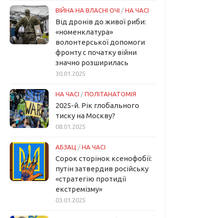
ВІЙНА НА ВЛАСНІ ОЧІ
/
НА ЧАСІ
Від дронів до живої риби:
«номенклатура»
волонтерської допомоги
фронту с початку війни
значно розширилась
30.01.2025
НА ЧАСІ
/
ПОЛІТАНАТОМІЯ
2025-й. Рік глобального
тиску на Москву?
08.01.2025
АБЗАЦ
/
НА ЧАСІ
Сорок сторінок ксенофобії:
путін затвердив російську
«стратегію протидії
екстремізму»
03.01.2025