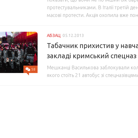
протестувальниками. В Італії третій д
масові протести. Акція охопила вже пон
АБЗАЦ
05.12.2013
Табачник прихистив у нав
закладі кримський спецназ
Мешканці Василькова заблокували кол
58
якого стоїть 21 автобус зі спецназівцям