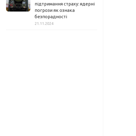
підтримання страху: ядерні
погрози як ознака
безпорадності
21.11.2024