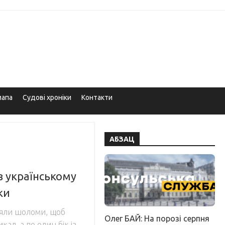
мапа
Судові хроніки
Контакти
АБЗАЦ
в українському
ки
зняли шоломи, щоб
Олег БАЙ: На порозі серпня
кад, а по один бік із