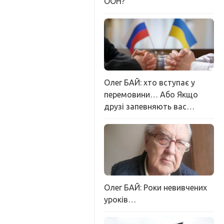
ООН?
Олег БАЙ: хто вступає у
перемовини… Або Якщо
друзі запевняють вас…
Олег БАЙ: Роки невивчених
уроків…