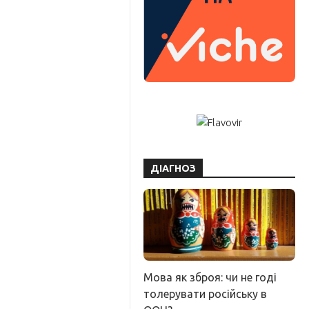
ДІАГНОЗ
Мова як зброя: чи не годі
толерувати російську в