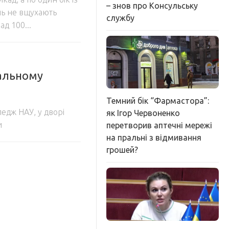
– знов про Консульську
ень не вщухають
службу
ад 100...
чальному
Темний бік “Фармастора”:
едж НАУ, у дворі
як Ігор Червоненко
и
перетворив аптечні мережі
на пральні з відмивання
грошей?