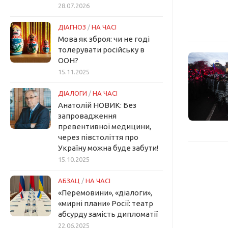
28.07.2026
ДІАГНОЗ
/
НА ЧАСІ
Мова як зброя: чи не годі
толерувати російську в
ООН?
15.11.2025
ДІАЛОГИ
/
НА ЧАСІ
Анатолій НОВИК: Без
запровадження
превентивної медицини,
через півстоліття про
Україну можна буде забути!
15.10.2025
АБЗАЦ
/
НА ЧАСІ
«Перемовини», «діалоги»,
«мирні плани» Росії: театр
абсурду замість дипломатії
22.06.2025