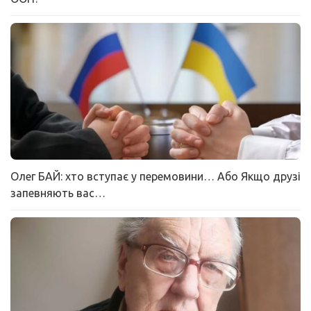
Олег БАЙ: хто вступає у перемовини… Або Якщо друзі
запевняють вас…