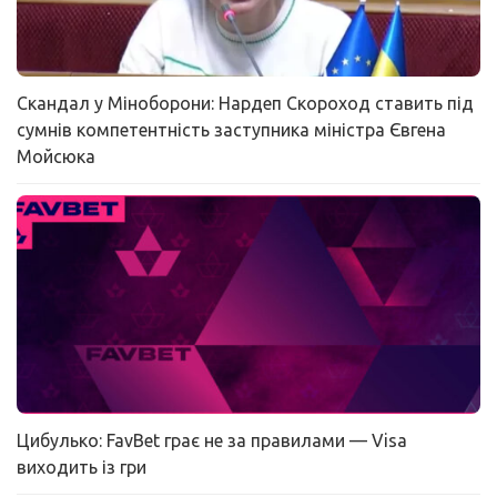
Скандал у Міноборони: Нардеп Скороход ставить під
сумнів компетентність заступника міністра Євгена
Мойсюка
Цибулько: FavBet грає не за правилами — Visa
виходить із гри