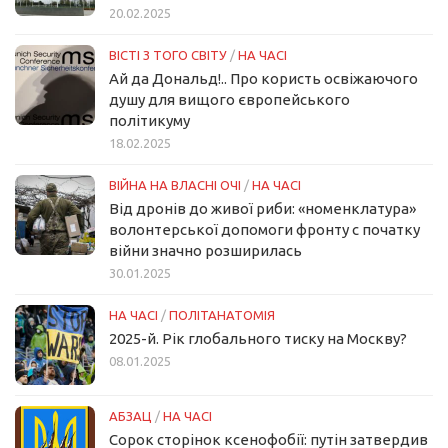
20.02.2025
ВІСТІ З ТОГО СВІТУ
/
НА ЧАСІ
Ай да Дональд!.. Про користь освіжаючого
душу для вищого європейського
політикуму
18.02.2025
ВІЙНА НА ВЛАСНІ ОЧІ
/
НА ЧАСІ
Від дронів до живої риби: «номенклатура»
волонтерської допомоги фронту с початку
війни значно розширилась
30.01.2025
НА ЧАСІ
/
ПОЛІТАНАТОМІЯ
2025-й. Рік глобального тиску на Москву?
08.01.2025
АБЗАЦ
/
НА ЧАСІ
Сорок сторінок ксенофобії: путін затвердив