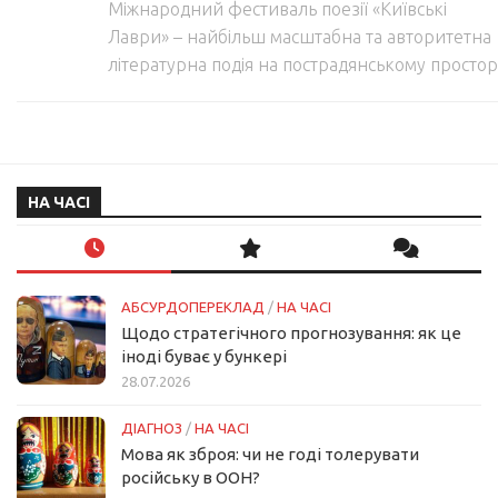
Міжнародний фестиваль поезії «Київські
Лаври» – найбільш масштабна та авторитетна
літературна подія на пострадянському простор
НА ЧАСІ
АБСУРДОПЕРЕКЛАД
/
НА ЧАСІ
Щодо стратегічного прогнозування: як це
іноді буває у бункері
28.07.2026
ДІАГНОЗ
/
НА ЧАСІ
Мова як зброя: чи не годі толерувати
російську в ООН?