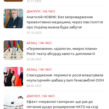
15.11.2025
ДІАЛОГИ
/
НА ЧАСІ
Анатолій НОВИК: Без запровадження
превентивної медицини, через півстоліття
про Україну можна буде забути!
15.10.2025
АБЗАЦ
/
НА ЧАСІ
«Перемовини», «діалоги», «мирні плани»
Росії: театр абсурду замість дипломатії
22.06.2025
АБЗАЦ
/
НА ЧАСІ
Спаскудження перемоги: росія влаштувала
«культурний» шабаш у залі Генасамблеї ООН
08.05.2025
ДІАГНОЗ
/
НА ЧАСІ
Ефект «червоної ганчірки»: ще раз до
питання щодо розширення НАТО на схід