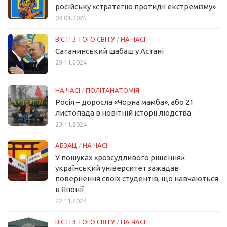
російську «стратегію протидії екстремізму»
03.01.2025
ВІСТІ З ТОГО СВІТУ
/
НА ЧАСІ
Сатанинський шабаш у Астані
29.11.2024
НА ЧАСІ
/
ПОЛІТАНАТОМІЯ
Росія – доросла «Чорна мамба», або 21
листопада в новітній історії людства
23.11.2024
АБЗАЦ
/
НА ЧАСІ
У пошуках «розсудливого рішення»:
український університет зажадав
повернення своїх студентів, що навчаються
в Японії
22.11.2024
ВІСТІ З ТОГО СВІТУ
/
НА ЧАСІ