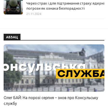
Через страх і для підтримання страху: ядерні
погрози як ознака безпорадності
21.11.2024
АБЗАЦ
Олег БАЙ: На порозі серпня – знов про Консульську
службу