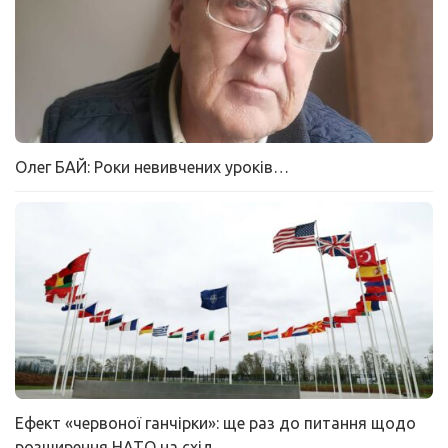
Олег БАЙ: Роки невивчених уроків…
Ефект «червоної ганчірки»: ще раз до питання щодо
розширення НАТО на схід