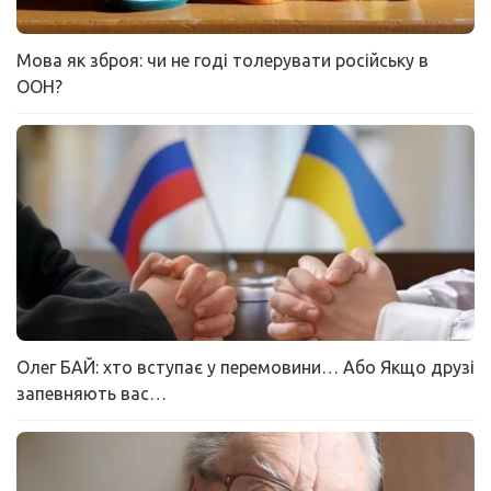
Мова як зброя: чи не годі толерувати російську в
ООН?
Олег БАЙ: хто вступає у перемовини… Або Якщо друзі
запевняють вас…