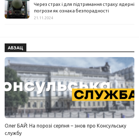
Через страх і для підтримання страху: ядерні
погрози як ознака безпорадності
21.11.2024
АБЗАЦ
Олег БАЙ: На порозі серпня – знов про Консульську
службу