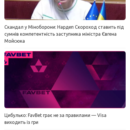
Скандал у Міноборони: Нардеп Скороход ставить під
сумнів компетентність заступника міністра Євгена
Мойсюка
Цибулько: FavBet грає не за правилами — Visa
виходить із гри