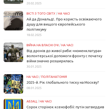
20.02.2025
ВІСТІ З ТОГО СВІТУ
/
НА ЧАСІ
Ай да Дональд!.. Про користь освіжаючого
душу для вищого європейського
політикуму
18.02.2025
ВІЙНА НА ВЛАСНІ ОЧІ
/
НА ЧАСІ
Від дронів до живої риби: «номенклатура»
волонтерської допомоги фронту с початку
війни значно розширилась
30.01.2025
НА ЧАСІ
/
ПОЛІТАНАТОМІЯ
2025-й. Рік глобального тиску на Москву?
08.01.2025
АБЗАЦ
/
НА ЧАСІ
Сорок сторінок ксенофобії: путін затвердив