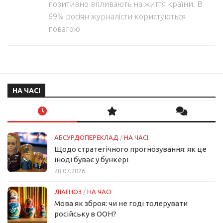
позитивно впливають на життя країни. В
69% росіян журналісти користуються
повагою
НА ЧАСІ
АБСУРДОПЕРЕКЛАД
/
НА ЧАСІ
Щодо стратегічного прогнозування: як це
іноді буває у бункері
28.07.2026
ДІАГНОЗ
/
НА ЧАСІ
Мова як зброя: чи не годі толерувати
російську в ООН?