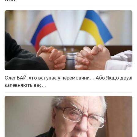
Олег БАЙ: хто вступає у перемовини… Або Якщо друзі
запевняють вас…