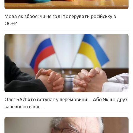
Мова як зброя: чи не годі толерувати російську в
ООН?
Олег БАЙ: хто вступає у перемовини… Або Якщо друзі
запевняють вас…