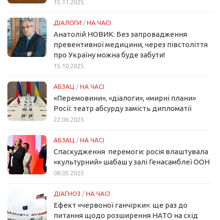
15.11.2025
ДІАЛОГИ
/
НА ЧАСІ
Анатолій НОВИК: Без запровадження
превентивної медицини, через півстоліття
про Україну можна буде забути!
15.10.2025
АБЗАЦ
/
НА ЧАСІ
«Перемовини», «діалоги», «мирні плани»
Росії: театр абсурду замість дипломатії
22.06.2025
АБЗАЦ
/
НА ЧАСІ
Спаскудження перемоги: росія влаштувала
«культурний» шабаш у залі Генасамблеї ООН
08.05.2025
ДІАГНОЗ
/
НА ЧАСІ
Ефект «червоної ганчірки»: ще раз до
питання щодо розширення НАТО на схід