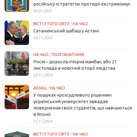
російську «стратегію протидії екстремізму»
03.01.2025
ВІСТІ З ТОГО СВІТУ
/
НА ЧАСІ
Сатанинський шабаш у Астані
29.11.2024
НА ЧАСІ
/
ПОЛІТАНАТОМІЯ
Росія – доросла «Чорна мамба», або 21
листопада в новітній історії людства
23.11.2024
АБЗАЦ
/
НА ЧАСІ
У пошуках «розсудливого рішення»:
український університет зажадав
повернення своїх студентів, що навчаються
в Японії
22.11.2024
ВІСТІ З ТОГО СВІТУ
/
НА ЧАСІ