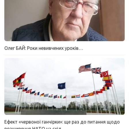
Олег БАЙ: Роки невивчених уроків…
Ефект «червоної ганчірки»: ще раз до питання щодо
розширення НАТО на схід