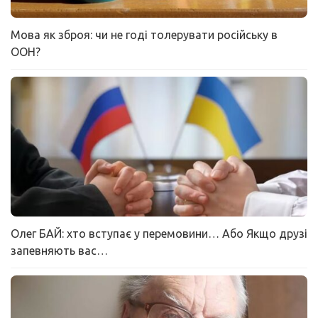
Мова як зброя: чи не годі толерувати російську в
ООН?
Олег БАЙ: хто вступає у перемовини… Або Якщо друзі
запевняють вас…