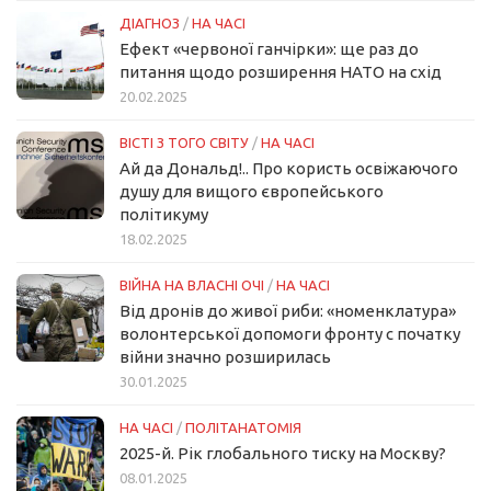
ДІАГНОЗ
/
НА ЧАСІ
Ефект «червоної ганчірки»: ще раз до
питання щодо розширення НАТО на схід
20.02.2025
ВІСТІ З ТОГО СВІТУ
/
НА ЧАСІ
Ай да Дональд!.. Про користь освіжаючого
душу для вищого європейського
політикуму
18.02.2025
ВІЙНА НА ВЛАСНІ ОЧІ
/
НА ЧАСІ
Від дронів до живої риби: «номенклатура»
волонтерської допомоги фронту с початку
війни значно розширилась
30.01.2025
НА ЧАСІ
/
ПОЛІТАНАТОМІЯ
2025-й. Рік глобального тиску на Москву?
08.01.2025