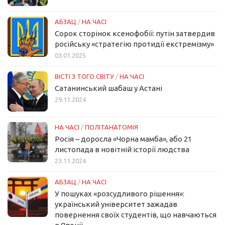
АБЗАЦ
/
НА ЧАСІ
Сорок сторінок ксенофобії: путін затвердив
російську «стратегію протидії екстремізму»
03.01.2025
ВІСТІ З ТОГО СВІТУ
/
НА ЧАСІ
Сатанинський шабаш у Астані
29.11.2024
НА ЧАСІ
/
ПОЛІТАНАТОМІЯ
Росія – доросла «Чорна мамба», або 21
листопада в новітній історії людства
23.11.2024
АБЗАЦ
/
НА ЧАСІ
У пошуках «розсудливого рішення»:
український університет зажадав
повернення своїх студентів, що навчаються