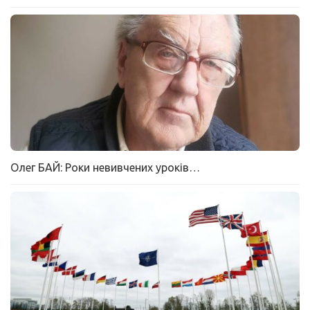
Олег БАЙ: Роки невивчених уроків…