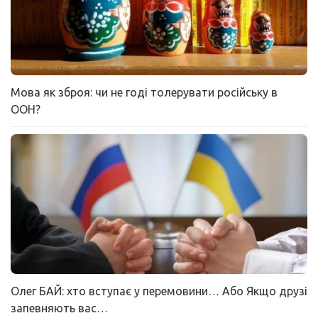
Мова як зброя: чи не годі толерувати російську в
ООН?
Олег БАЙ: хто вступає у перемовини… Або Якщо друзі
запевняють вас…