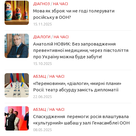
ДІАГНОЗ
/
НА ЧАСІ
Мова як зброя: чи не годі толерувати
російську в ООН?
15.11.2025
ДІАЛОГИ
/
НА ЧАСІ
Анатолій НОВИК: Без запровадження
превентивної медицини, через півстоліття
про Україну можна буде забути!
15.10.2025
АБЗАЦ
/
НА ЧАСІ
«Перемовини», «діалоги», «мирні плани»
Росії: театр абсурду замість дипломатії
22.06.2025
АБЗАЦ
/
НА ЧАСІ
Спаскудження перемоги: росія влаштувала
«культурний» шабаш у залі Генасамблеї ООН
08.05.2025