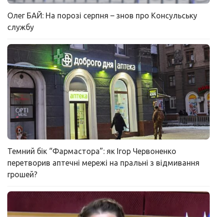
Олег БАЙ: На порозі серпня – знов про Консульську
службу
Темний бік “Фармастора”: як Ігор Червоненко
перетворив аптечні мережі на пральні з відмивання
грошей?