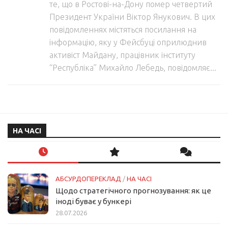
те, що в Ростові-на-Дону помер четвертий
Президент України Віктор Янукович. В цих
повідомленнях містяться посилання на
інформацію, яку у Фейсбуці оприлюднив
активіст Майдану, працівник інституту
“Республіка” Михайло Лебедь, повідомляє...
НА ЧАСІ
АБСУРДОПЕРЕКЛАД
/
НА ЧАСІ
Щодо стратегічного прогнозування: як це
іноді буває у бункері
28.07.2026