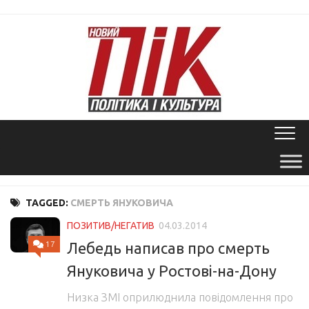
Skip
to
content
TAGGED:
СМЕРТЬ ЯНУКОВИЧА
ПОЗИТИВ/НЕГАТИВ
04.03.2014
Лебедь написав про смерть
17
Януковича у Ростові-на-Дону
Низка ЗМІ оприлюднила повідомлення про