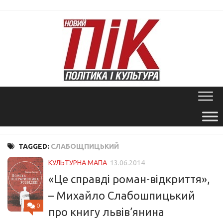
Skip
to
content
TAGGED:
СЛАБОЩПИЦЬКИЙ
КУЛЬТУРНА МАПА
13.06.2014
«Це справді роман-відкриття»,
– Михайло Слабошпицький
0
про книгу львів’янина