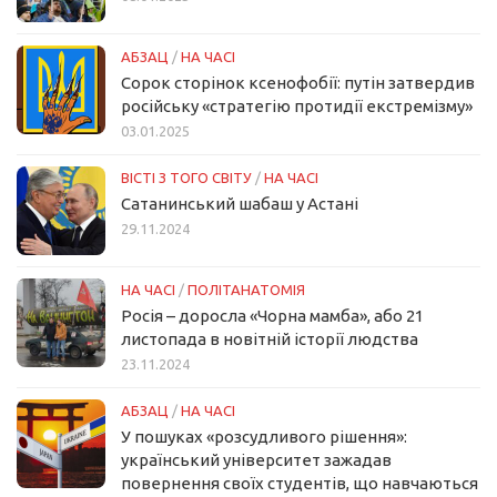
АБЗАЦ
/
НА ЧАСІ
Сорок сторінок ксенофобії: путін затвердив
російську «стратегію протидії екстремізму»
03.01.2025
ВІСТІ З ТОГО СВІТУ
/
НА ЧАСІ
Сатанинський шабаш у Астані
29.11.2024
НА ЧАСІ
/
ПОЛІТАНАТОМІЯ
Росія – доросла «Чорна мамба», або 21
листопада в новітній історії людства
23.11.2024
АБЗАЦ
/
НА ЧАСІ
У пошуках «розсудливого рішення»:
український університет зажадав
повернення своїх студентів, що навчаються