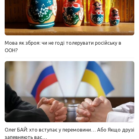
Мова як зброя: чи не годі толерувати російську в
ООН?
Олег БАЙ: хто вступає у перемовини… Або Якщо друзі
запевняють вас…