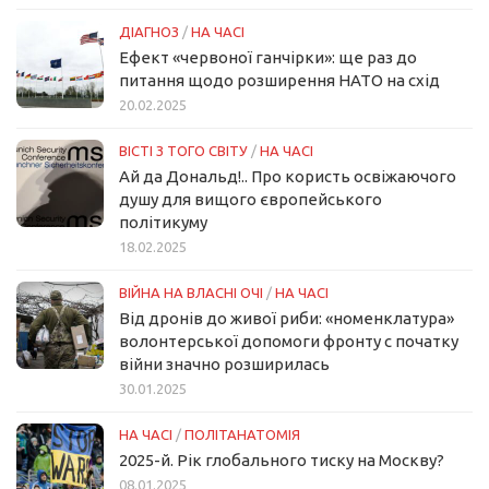
ДІАГНОЗ
/
НА ЧАСІ
Ефект «червоної ганчірки»: ще раз до
питання щодо розширення НАТО на схід
20.02.2025
ВІСТІ З ТОГО СВІТУ
/
НА ЧАСІ
Ай да Дональд!.. Про користь освіжаючого
душу для вищого європейського
політикуму
18.02.2025
ВІЙНА НА ВЛАСНІ ОЧІ
/
НА ЧАСІ
Від дронів до живої риби: «номенклатура»
волонтерської допомоги фронту с початку
війни значно розширилась
30.01.2025
НА ЧАСІ
/
ПОЛІТАНАТОМІЯ
2025-й. Рік глобального тиску на Москву?
08.01.2025