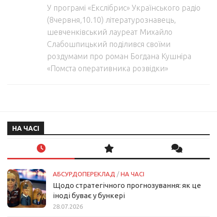
У програмі «Екслібрис» Українського радіо
(8червня,10.10) літературознавець,
шевченківський лауреат Михайло
Слабошпицький поділився своїми
роздумами про роман Богдана Кушніра
«Помста оперативника розвідки»
НА ЧАСІ
АБСУРДОПЕРЕКЛАД
/
НА ЧАСІ
Щодо стратегічного прогнозування: як це
іноді буває у бункері
28.07.2026