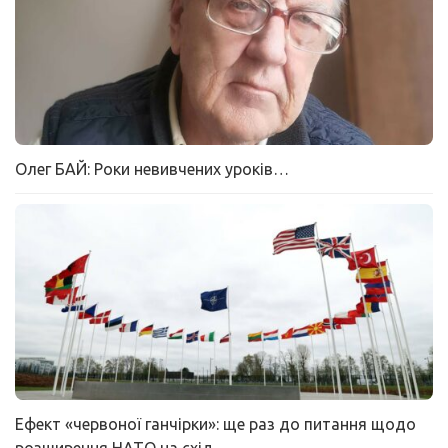
Олег БАЙ: Роки невивчених уроків…
Ефект «червоної ганчірки»: ще раз до питання щодо