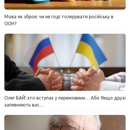
Мова як зброя: чи не годі толерувати російську в
ООН?
Олег БАЙ: хто вступає у перемовини… Або Якщо друзі
запевняють вас…