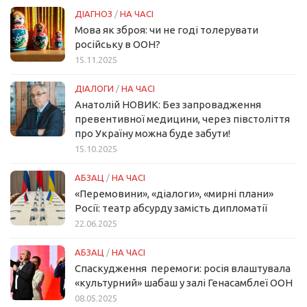
ДІАГНОЗ
/
НА ЧАСІ
Мова як зброя: чи не годі толерувати
російську в ООН?
15.11.2025
ДІАЛОГИ
/
НА ЧАСІ
Анатолій НОВИК: Без запровадження
превентивної медицини, через півстоліття
про Україну можна буде забути!
15.10.2025
АБЗАЦ
/
НА ЧАСІ
«Перемовини», «діалоги», «мирні плани»
Росії: театр абсурду замість дипломатії
22.06.2025
АБЗАЦ
/
НА ЧАСІ
Спаскудження перемоги: росія влаштувала
«культурний» шабаш у залі Генасамблеї ООН
08.05.2025