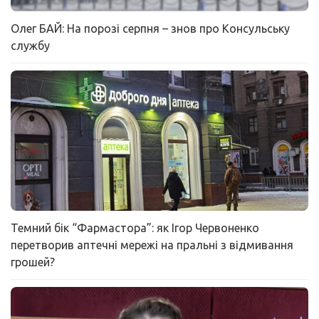
Олег БАЙ: На порозі серпня – знов про Консульську
службу
Темний бік “Фармастора”: як Ігор Червоненко
перетворив аптечні мережі на пральні з відмивання
грошей?