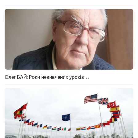
Олег БАЙ: Роки невивчених уроків…