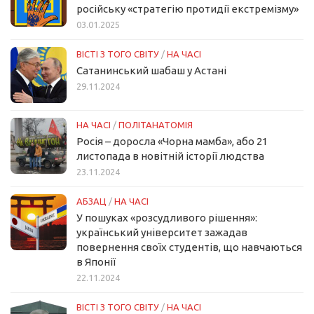
російську «стратегію протидії екстремізму»
03.01.2025
ВІСТІ З ТОГО СВІТУ
/
НА ЧАСІ
Сатанинський шабаш у Астані
29.11.2024
НА ЧАСІ
/
ПОЛІТАНАТОМІЯ
Росія – доросла «Чорна мамба», або 21
листопада в новітній історії людства
23.11.2024
АБЗАЦ
/
НА ЧАСІ
У пошуках «розсудливого рішення»:
український університет зажадав
повернення своїх студентів, що навчаються
в Японії
22.11.2024
ВІСТІ З ТОГО СВІТУ
/
НА ЧАСІ