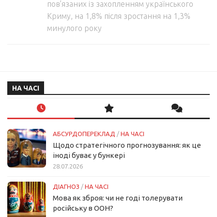
пов’язаних із захопленням українського
Криму, на 1,8% після зростання на 1,3%
минулого року
НА ЧАСІ
АБСУРДОПЕРЕКЛАД
/
НА ЧАСІ
Щодо стратегічного прогнозування: як це
іноді буває у бункері
28.07.2026
ДІАГНОЗ
/
НА ЧАСІ
Мова як зброя: чи не годі толерувати
російську в ООН?