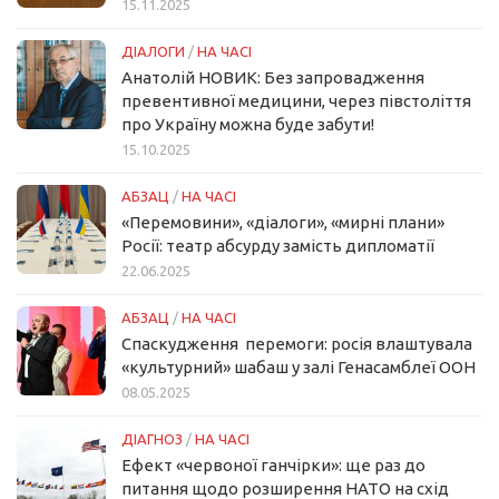
15.11.2025
ДІАЛОГИ
/
НА ЧАСІ
Анатолій НОВИК: Без запровадження
превентивної медицини, через півстоліття
про Україну можна буде забути!
15.10.2025
АБЗАЦ
/
НА ЧАСІ
«Перемовини», «діалоги», «мирні плани»
Росії: театр абсурду замість дипломатії
22.06.2025
АБЗАЦ
/
НА ЧАСІ
Спаскудження перемоги: росія влаштувала
«культурний» шабаш у залі Генасамблеї ООН
08.05.2025
ДІАГНОЗ
/
НА ЧАСІ
Ефект «червоної ганчірки»: ще раз до
питання щодо розширення НАТО на схід