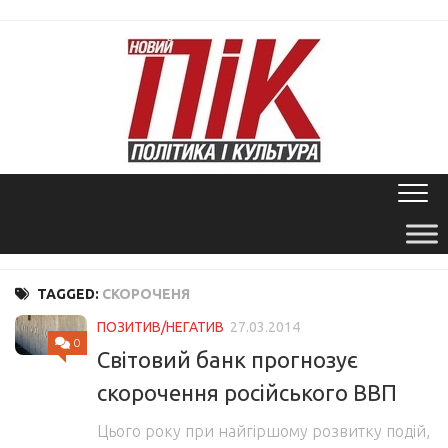
Skip
to
content
TAGGED:
СКОРОЧЕНЯ
ПОЗИТИВ/НЕГАТИВ
27.03.2014
0
Світовий банк прогнозує
скорочення російського ВВП
Цього року при найгіршому розвитку подій,