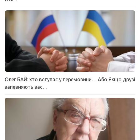
Олег БАЙ: хто вступає у перемовини… Або Якщо друзі
запевняють вас…