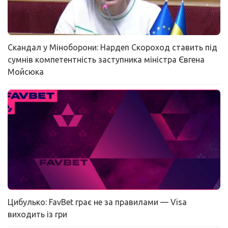
Скандал у Міноборони: Нардеп Скороход ставить під
сумнів компетентність заступника міністра Євгена
Мойсюка
Цибулько: FavBet грає не за правилами — Visa
виходить із гри