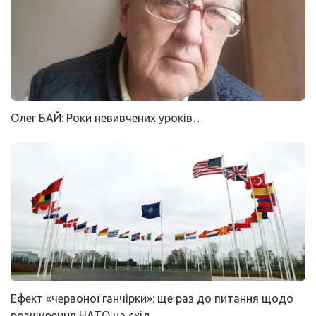
Олег БАЙ: Роки невивчених уроків…
Ефект «червоної ганчірки»: ще раз до питання щодо
розширення НАТО на схід