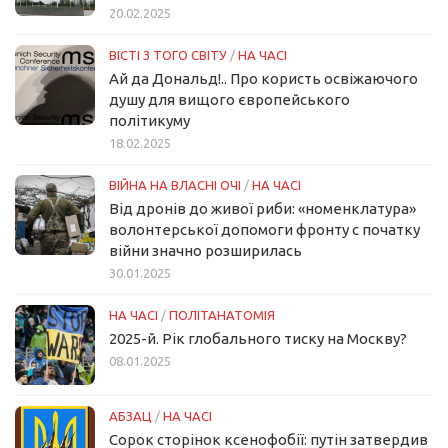
20.02.2025
ВІСТІ З ТОГО СВІТУ
/
НА ЧАСІ
Ай да Дональд!.. Про користь освіжаючого
душу для вищого європейського
політикуму
18.02.2025
ВІЙНА НА ВЛАСНІ ОЧІ
/
НА ЧАСІ
Від дронів до живої риби: «номенклатура»
волонтерської допомоги фронту с початку
війни значно розширилась
30.01.2025
НА ЧАСІ
/
ПОЛІТАНАТОМІЯ
2025-й. Рік глобального тиску на Москву?
08.01.2025
АБЗАЦ
/
НА ЧАСІ
Сорок сторінок ксенофобії: путін затвердив