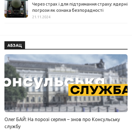
Через страх і для підтримання страху: ядерні
погрози як ознака безпорадності
21.11.2024
АБЗАЦ
Олег БАЙ: На порозі серпня – знов про Консульську
службу