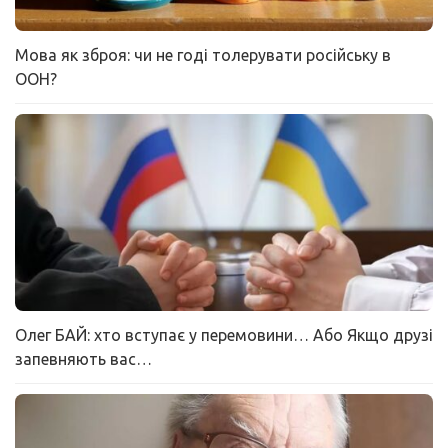
Мова як зброя: чи не годі толерувати російську в
ООН?
Олег БАЙ: хто вступає у перемовини… Або Якщо друзі
запевняють вас…