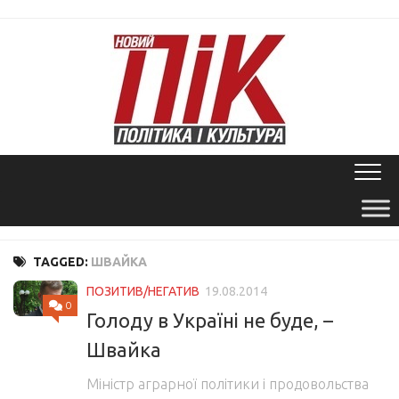
Skip
to
content
TAGGED:
ШВАЙКА
ПОЗИТИВ/НЕГАТИВ
19.08.2014
0
Голоду в Україні не буде, –
Швайка
Міністр аграрної політики і продовольства