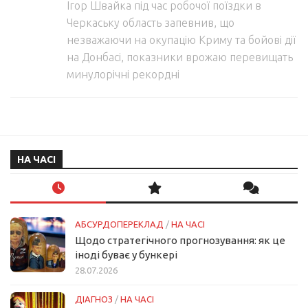
Ігор Швайка під час робочої поїздки в
Черкаську область запевнив, що
незважаючи на окупацію Криму та бойові дії
на Донбасі, показники врожаю перевищать
минулорічні рекордні
НА ЧАСІ
АБСУРДОПЕРЕКЛАД
/
НА ЧАСІ
Щодо стратегічного прогнозування: як це
іноді буває у бункері
28.07.2026
ДІАГНОЗ
/
НА ЧАСІ