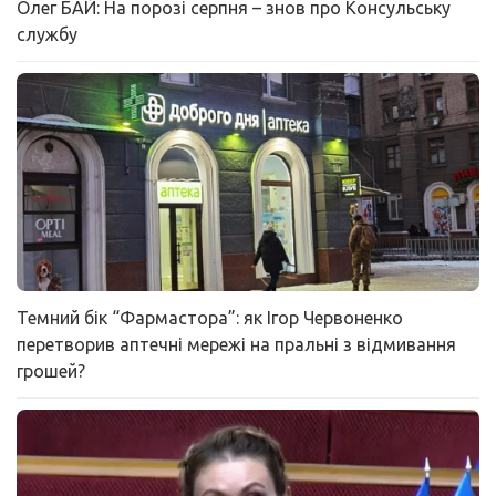
Олег БАЙ: На порозі серпня – знов про Консульську
службу
Темний бік “Фармастора”: як Ігор Червоненко
перетворив аптечні мережі на пральні з відмивання
грошей?