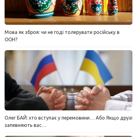
Мова як зброя: чи не годі толерувати російську в
ООН?
Олег БАЙ: хто вступає у перемовини… Або Якщо друзі
запевняють вас…