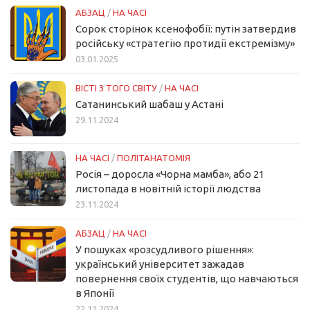
АБЗАЦ
/
НА ЧАСІ
Сорок сторінок ксенофобії: путін затвердив
російську «стратегію протидії екстремізму»
03.01.2025
ВІСТІ З ТОГО СВІТУ
/
НА ЧАСІ
Сатанинський шабаш у Астані
29.11.2024
НА ЧАСІ
/
ПОЛІТАНАТОМІЯ
Росія – доросла «Чорна мамба», або 21
листопада в новітній історії людства
23.11.2024
АБЗАЦ
/
НА ЧАСІ
У пошуках «розсудливого рішення»:
український університет зажадав
повернення своїх студентів, що навчаються
в Японії
22.11.2024