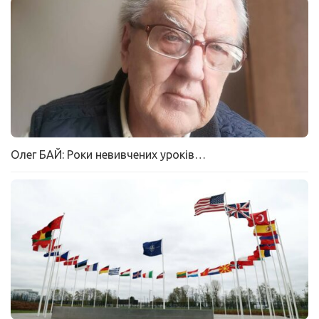
Олег БАЙ: Роки невивчених уроків…