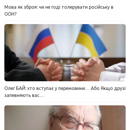
Мова як зброя: чи не годі толерувати російську в
ООН?
Олег БАЙ: хто вступає у перемовини… Або Якщо друзі
запевняють вас…