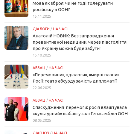
Мова як зброя: чи не годі толерувати
російську в ООН?
15.11.2025
ДІАЛОГИ
/
НА ЧАСІ
Анатолій НОВИК: Без запровадження
превентивної медицини, через півстоліття
про Україну можна буде забути!
15.10.2025
АБЗАЦ
/
НА ЧАСІ
«Перемовини», «діалоги», «мирні плани»
Росії: театр абсурду замість дипломатії
22.06.2025
АБЗАЦ
/
НА ЧАСІ
Спаскудження перемоги: росія влаштувала
«культурний» шабаш у залі Генасамблеї ООН
08.05.2025
ДІАГНОЗ
/
НА ЧАСІ