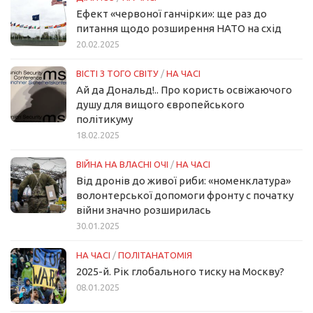
Ефект «червоної ганчірки»: ще раз до
питання щодо розширення НАТО на схід
20.02.2025
ВІСТІ З ТОГО СВІТУ
/
НА ЧАСІ
Ай да Дональд!.. Про користь освіжаючого
душу для вищого європейського
політикуму
18.02.2025
ВІЙНА НА ВЛАСНІ ОЧІ
/
НА ЧАСІ
Від дронів до живої риби: «номенклатура»
волонтерської допомоги фронту с початку
війни значно розширилась
30.01.2025
НА ЧАСІ
/
ПОЛІТАНАТОМІЯ
2025-й. Рік глобального тиску на Москву?
08.01.2025