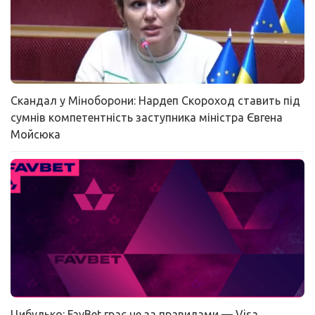
Скандал у Міноборони: Нардеп Скороход ставить під
сумнів компетентність заступника міністра Євгена
Мойсюка
Цибулько: FavBet грає не за правилами — Visa