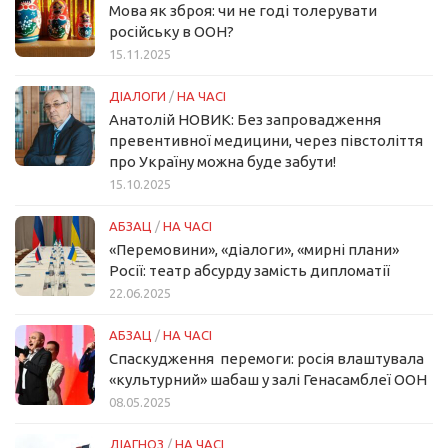
Мова як зброя: чи не годі толерувати
російську в ООН?
15.11.2025
ДІАЛОГИ
/
НА ЧАСІ
Анатолій НОВИК: Без запровадження
превентивної медицини, через півстоліття
про Україну можна буде забути!
15.10.2025
АБЗАЦ
/
НА ЧАСІ
«Перемовини», «діалоги», «мирні плани»
Росії: театр абсурду замість дипломатії
22.06.2025
АБЗАЦ
/
НА ЧАСІ
Спаскудження перемоги: росія влаштувала
«культурний» шабаш у залі Генасамблеї ООН
08.05.2025
ДІАГНОЗ
/
НА ЧАСІ