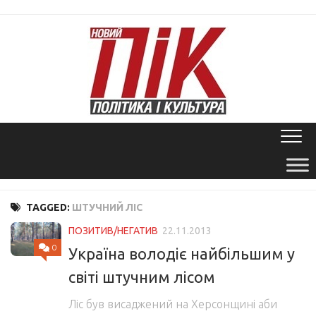
Skip
to
content
TAGGED:
ШТУЧНИЙ ЛІС
ПОЗИТИВ/НЕГАТИВ
22.11.2013
0
Україна володіє найбільшим у
світі штучним лісом
Ліс був висаджений на Херсонщині аби