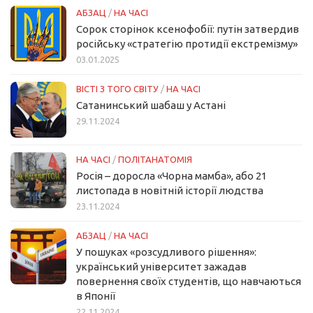
АБЗАЦ
/
НА ЧАСІ
Сорок сторінок ксенофобії: путін затвердив
російську «стратегію протидії екстремізму»
03.01.2025
ВІСТІ З ТОГО СВІТУ
/
НА ЧАСІ
Сатанинський шабаш у Астані
29.11.2024
НА ЧАСІ
/
ПОЛІТАНАТОМІЯ
Росія – доросла «Чорна мамба», або 21
листопада в новітній історії людства
23.11.2024
АБЗАЦ
/
НА ЧАСІ
У пошуках «розсудливого рішення»:
український університет зажадав
повернення своїх студентів, що навчаються
в Японії
22.11.2024