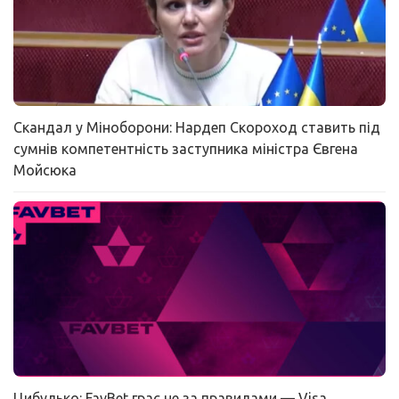
Скандал у Міноборони: Нардеп Скороход ставить під
сумнів компетентність заступника міністра Євгена
Мойсюка
Цибулько: FavBet грає не за правилами — Visa