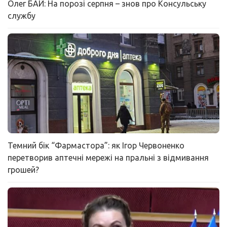
Олег БАЙ: На порозі серпня – знов про Консульську
службу
Темний бік “Фармастора”: як Ігор Червоненко
перетворив аптечні мережі на пральні з відмивання
грошей?