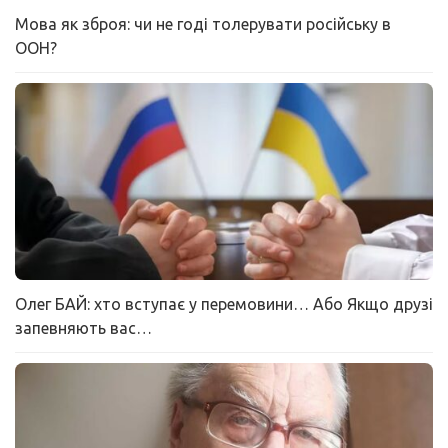
Мова як зброя: чи не годі толерувати російську в
ООН?
Олег БАЙ: хто вступає у перемовини… Або Якщо друзі
запевняють вас…