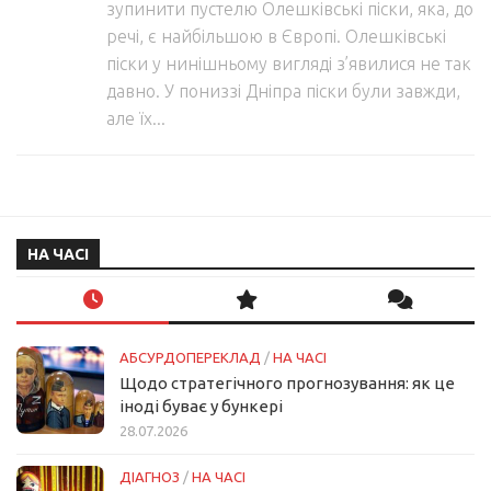
зупинити пустелю Олешківські піски, яка, до
речі, є найбільшою в Європі. Олешківські
піски у нинішньому вигляді з’явилися не так
давно. У пониззі Дніпра піски були завжди,
але їх...
НА ЧАСІ
АБСУРДОПЕРЕКЛАД
/
НА ЧАСІ
Щодо стратегічного прогнозування: як це
іноді буває у бункері
28.07.2026
ДІАГНОЗ
/
НА ЧАСІ