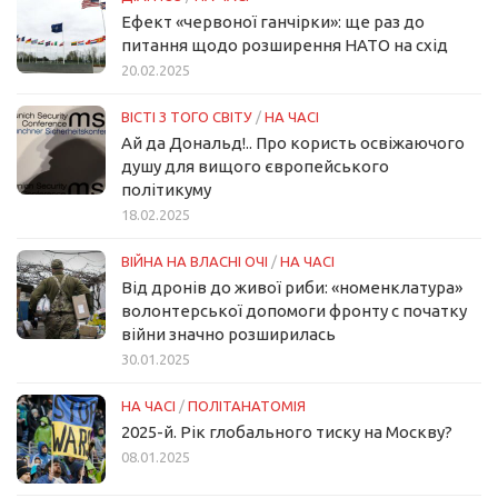
Ефект «червоної ганчірки»: ще раз до
питання щодо розширення НАТО на схід
20.02.2025
ВІСТІ З ТОГО СВІТУ
/
НА ЧАСІ
Ай да Дональд!.. Про користь освіжаючого
душу для вищого європейського
політикуму
18.02.2025
ВІЙНА НА ВЛАСНІ ОЧІ
/
НА ЧАСІ
Від дронів до живої риби: «номенклатура»
волонтерської допомоги фронту с початку
війни значно розширилась
30.01.2025
НА ЧАСІ
/
ПОЛІТАНАТОМІЯ
2025-й. Рік глобального тиску на Москву?
08.01.2025