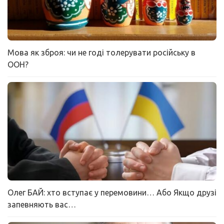
Мова як зброя: чи не годі толерувати російську в
ООН?
Олег БАЙ: хто вступає у перемовини… Або Якщо друзі
запевняють вас…