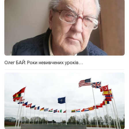
Олег БАЙ: Роки невивчених уроків…