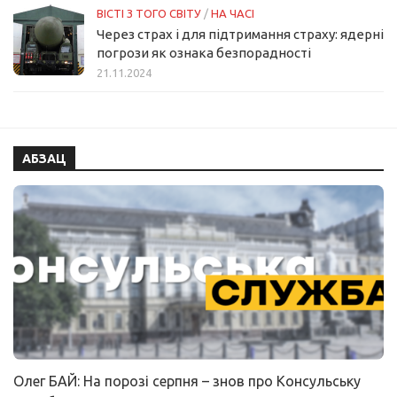
ВІСТІ З ТОГО СВІТУ
/
НА ЧАСІ
Через страх і для підтримання страху: ядерні
погрози як ознака безпорадності
21.11.2024
АБЗАЦ
Олег БАЙ: На порозі серпня – знов про Консульську