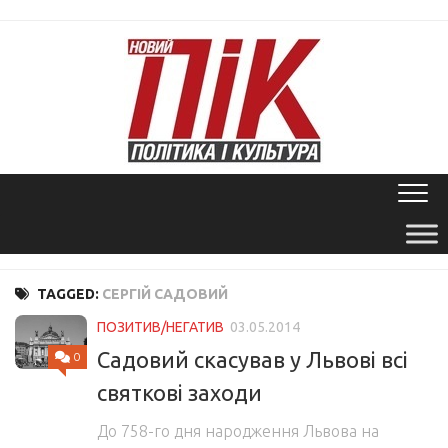
Skip
to
content
TAGGED:
СЕРГІЙ САДОВИЙ
ПОЗИТИВ/НЕГАТИВ
03.05.2014
Садовий скасував у Львові всі
0
святкові заходи
До 758-го дня народження Львова на