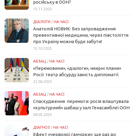
російську в ООН?
15.11.2025
ДІАЛОГИ
/
НА ЧАСІ
Анатолій НОВИК: Без запровадження
превентивної медицини, через півстоліття
про Україну можна буде забути!
15.10.2025
АБЗАЦ
/
НА ЧАСІ
«Перемовини», «діалоги», «мирні плани»
Росії: театр абсурду замість дипломатії
22.06.2025
АБЗАЦ
/
НА ЧАСІ
Спаскудження перемоги: росія влаштувала
«культурний» шабаш у залі Генасамблеї ООН
08.05.2025
ДІАГНОЗ
/
НА ЧАСІ
Ефект «червоної ганчірки»: ще раз до