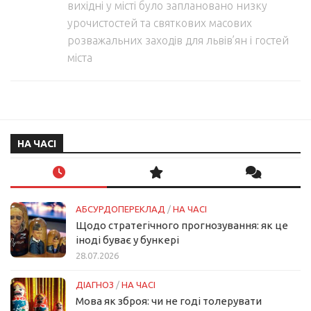
вихідні у місті було заплановано низку
урочистостей та святкових масових
розважальних заходів для львів’ян і гостей
міста
НА ЧАСІ
АБСУРДОПЕРЕКЛАД
/
НА ЧАСІ
Щодо стратегічного прогнозування: як це
іноді буває у бункері
28.07.2026
ДІАГНОЗ
/
НА ЧАСІ
Мова як зброя: чи не годі толерувати