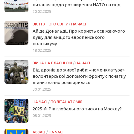
питання щодо розширення НАТО на схід
20.02.2025
ВІСТІ З ТОГО СВІТУ
/
НА ЧАСІ
Ай да Дональд!.. Про користь освіжаючого
душу для вищого європейського
політикуму
18.02.2025
ВІЙНА НА ВЛАСНІ ОЧІ
/
НА ЧАСІ
Від дронів до живої риби: «номенклатура»
волонтерської допомоги фронту с початку
війни значно розширилась
30.01.2025
НА ЧАСІ
/
ПОЛІТАНАТОМІЯ
2025-й. Рік глобального тиску на Москву?
08.01.2025
АБЗАЦ
/
НА ЧАСІ