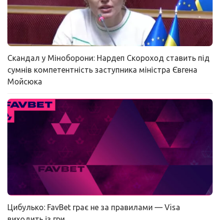
Скандал у Міноборони: Нардеп Скороход ставить під
сумнів компетентність заступника міністра Євгена
Мойсюка
Цибулько: FavBet грає не за правилами — Visa
виходить із гри