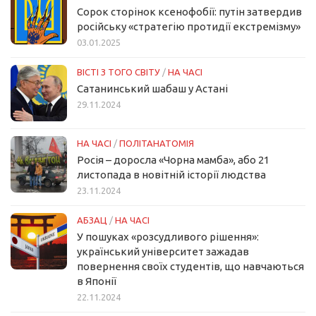
Сорок сторінок ксенофобії: путін затвердив
російську «стратегію протидії екстремізму»
03.01.2025
ВІСТІ З ТОГО СВІТУ
/
НА ЧАСІ
Сатанинський шабаш у Астані
29.11.2024
НА ЧАСІ
/
ПОЛІТАНАТОМІЯ
Росія – доросла «Чорна мамба», або 21
листопада в новітній історії людства
23.11.2024
АБЗАЦ
/
НА ЧАСІ
У пошуках «розсудливого рішення»:
український університет зажадав
повернення своїх студентів, що навчаються
в Японії
22.11.2024