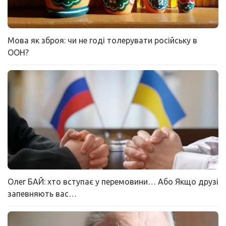
Мова як зброя: чи не годі толерувати російську в
ООН?
Олег БАЙ: хто вступає у перемовини… Або Якщо друзі
запевняють вас…