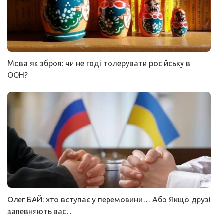
Мова як зброя: чи не годі толерувати російську в
ООН?
Олег БАЙ: хто вступає у перемовини… Або Якщо друзі
запевняють вас…