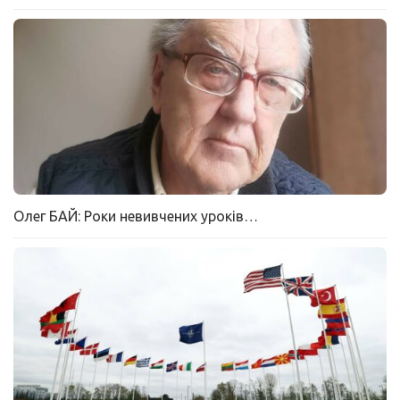
Олег БАЙ: Роки невивчених уроків…