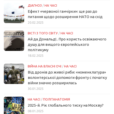
ДІАГНОЗ
/
НА ЧАСІ
Ефект «червоної ганчірки»: ще раз до
питання щодо розширення НАТО на схід
20.02.2025
ВІСТІ З ТОГО СВІТУ
/
НА ЧАСІ
Ай да Дональд!.. Про користь освіжаючого
душу для вищого європейського
політикуму
18.02.2025
ВІЙНА НА ВЛАСНІ ОЧІ
/
НА ЧАСІ
Від дронів до живої риби: «номенклатура»
волонтерської допомоги фронту с початку
війни значно розширилась
30.01.2025
НА ЧАСІ
/
ПОЛІТАНАТОМІЯ
2025-й. Рік глобального тиску на Москву?
08.01.2025