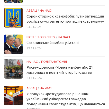
АБЗАЦ
/
НА ЧАСІ
Сорок сторінок ксенофобії: путін затвердив
російську «стратегію протидії екстремізму»
03.01.2025
ВІСТІ З ТОГО СВІТУ
/
НА ЧАСІ
Сатанинський шабаш у Астані
29.11.2024
НА ЧАСІ
/
ПОЛІТАНАТОМІЯ
Росія – доросла «Чорна мамба», або 21
листопада в новітній історії людства
23.11.2024
АБЗАЦ
/
НА ЧАСІ
У пошуках «розсудливого рішення»:
український університет зажадав
повернення своїх студентів, що навчаються