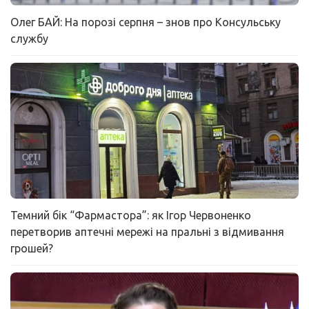
Олег БАЙ: На порозі серпня – знов про Консульську
службу
Темний бік “Фармастора”: як Ігор Червоненко
перетворив аптечні мережі на пральні з відмивання
грошей?