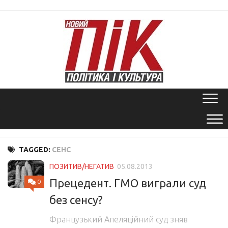
Skip
to
content
TAGGED:
СЕНС
ПОЗИТИВ/НЕГАТИВ
05.08.2013
Прецедент. ГМО виграли суд
0
без сенсу?
Французький Апеляційний суд зняв