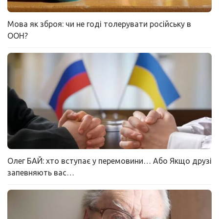
Мова як зброя: чи не годі толерувати російську в
ООН?
Олег БАЙ: хто вступає у перемовини… Або Якщо друзі
запевняють вас…