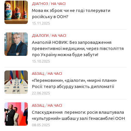
ДІАГНОЗ
/
НА ЧАСІ
Мова як зброя: чи не годі толерувати
російську в ООН?
15.11.2025
ДІАЛОГИ
/
НА ЧАСІ
Анатолій НОВИК: Без запровадження
превентивної медицини, через півстоліття
про Україну можна буде забути!
15.10.2025
АБЗАЦ
/
НА ЧАСІ
«Перемовини», «діалоги», «мирні плани»
Росії: театр абсурду замість дипломатії
22.06.2025
АБЗАЦ
/
НА ЧАСІ
Спаскудження перемоги: росія влаштувала
«культурний» шабаш у залі Генасамблеї ООН
08.05.2025