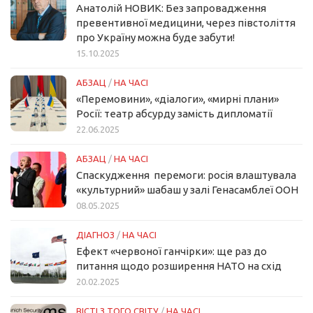
Анатолій НОВИК: Без запровадження
превентивної медицини, через півстоліття
про Україну можна буде забути!
15.10.2025
АБЗАЦ
/
НА ЧАСІ
«Перемовини», «діалоги», «мирні плани»
Росії: театр абсурду замість дипломатії
22.06.2025
АБЗАЦ
/
НА ЧАСІ
Спаскудження перемоги: росія влаштувала
«культурний» шабаш у залі Генасамблеї ООН
08.05.2025
ДІАГНОЗ
/
НА ЧАСІ
Ефект «червоної ганчірки»: ще раз до
питання щодо розширення НАТО на схід
20.02.2025
ВІСТІ З ТОГО СВІТУ
/
НА ЧАСІ