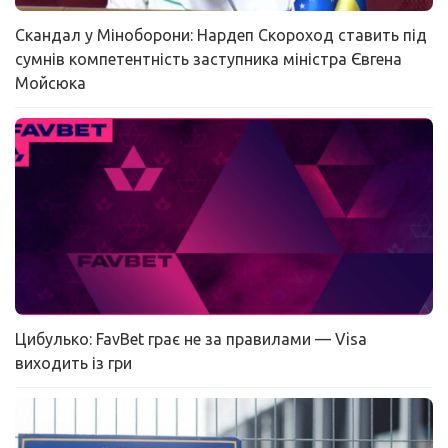
Скандал у Міноборони: Нардеп Скороход ставить під
сумнів компетентність заступника міністра Євгена
Мойсюка
Цибулько: FavBet грає не за правилами — Visa
виходить із гри