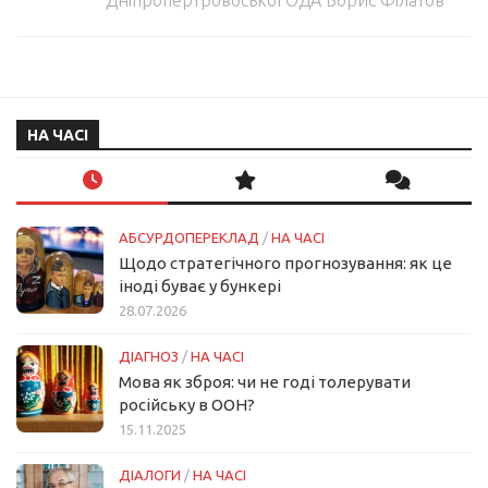
Дніпропертровоської ОДА Борис Філатов
НА ЧАСІ
АБСУРДОПЕРЕКЛАД
/
НА ЧАСІ
Щодо стратегічного прогнозування: як це
іноді буває у бункері
28.07.2026
ДІАГНОЗ
/
НА ЧАСІ
Мова як зброя: чи не годі толерувати
російську в ООН?
15.11.2025
ДІАЛОГИ
/
НА ЧАСІ