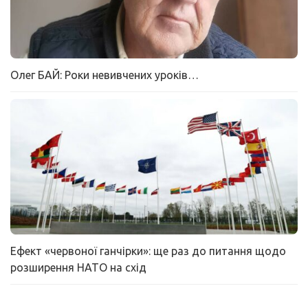
Олег БАЙ: Роки невивчених уроків…
Ефект «червоної ганчірки»: ще раз до питання щодо
розширення НАТО на схід