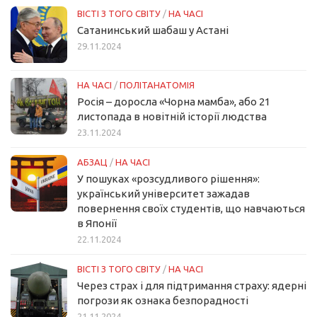
ВІСТІ З ТОГО СВІТУ
/
НА ЧАСІ
Сатанинський шабаш у Астані
29.11.2024
НА ЧАСІ
/
ПОЛІТАНАТОМІЯ
Росія – доросла «Чорна мамба», або 21
листопада в новітній історії людства
23.11.2024
АБЗАЦ
/
НА ЧАСІ
У пошуках «розсудливого рішення»:
український університет зажадав
повернення своїх студентів, що навчаються
в Японії
22.11.2024
ВІСТІ З ТОГО СВІТУ
/
НА ЧАСІ
Через страх і для підтримання страху: ядерні
погрози як ознака безпорадності
21.11.2024