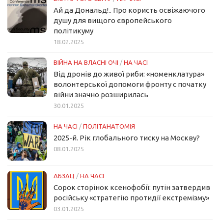
Ай да Дональд!.. Про користь освіжаючого
душу для вищого європейського
політикуму
18.02.2025
ВІЙНА НА ВЛАСНІ ОЧІ
/
НА ЧАСІ
Від дронів до живої риби: «номенклатура»
волонтерської допомоги фронту с початку
війни значно розширилась
30.01.2025
НА ЧАСІ
/
ПОЛІТАНАТОМІЯ
2025-й. Рік глобального тиску на Москву?
08.01.2025
АБЗАЦ
/
НА ЧАСІ
Сорок сторінок ксенофобії: путін затвердив
російську «стратегію протидії екстремізму»
03.01.2025