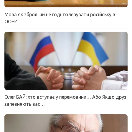
Мова як зброя: чи не годі толерувати російську в
ООН?
Олег БАЙ: хто вступає у перемовини… Або Якщо друзі
запевняють вас…