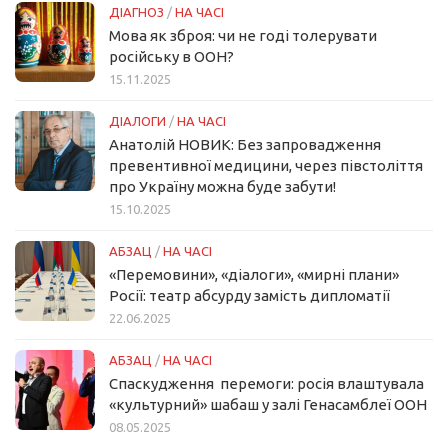
ДІАГНОЗ
/
НА ЧАСІ
Мова як зброя: чи не годі толерувати
російську в ООН?
15.11.2025
ДІАЛОГИ
/
НА ЧАСІ
Анатолій НОВИК: Без запровадження
превентивної медицини, через півстоліття
про Україну можна буде забути!
15.10.2025
АБЗАЦ
/
НА ЧАСІ
«Перемовини», «діалоги», «мирні плани»
Росії: театр абсурду замість дипломатії
22.06.2025
АБЗАЦ
/
НА ЧАСІ
Спаскудження перемоги: росія влаштувала
«культурний» шабаш у залі Генасамблеї ООН
08.05.2025