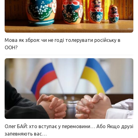
Мова як зброя: чи не годі толерувати російську в
ООН?
Олег БАЙ: хто вступає у перемовини… Або Якщо друзі
запевняють вас…