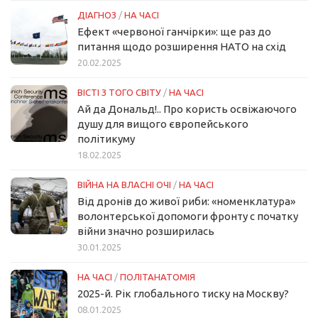
ДІАГНОЗ
/
НА ЧАСІ
Ефект «червоної ганчірки»: ще раз до
питання щодо розширення НАТО на схід
20.02.2025
ВІСТІ З ТОГО СВІТУ
/
НА ЧАСІ
Ай да Дональд!.. Про користь освіжаючого
душу для вищого європейського
політикуму
18.02.2025
ВІЙНА НА ВЛАСНІ ОЧІ
/
НА ЧАСІ
Від дронів до живої риби: «номенклатура»
волонтерської допомоги фронту с початку
війни значно розширилась
30.01.2025
НА ЧАСІ
/
ПОЛІТАНАТОМІЯ
2025-й. Рік глобального тиску на Москву?
08.01.2025