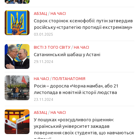
АБЗАЦ
/
НА ЧАСІ
Сорок сторінок ксенофобії: путін затвердив
російську «стратегію протидії екстремізму»
03.01.2025
ВІСТІ З ТОГО СВІТУ
/
НА ЧАСІ
Сатанинський шабаш у Астані
29.11.2024
НА ЧАСІ
/
ПОЛІТАНАТОМІЯ
Росія – доросла «Чорна мамба», або 21
листопада в новітній історії людства
23.11.2024
АБЗАЦ
/
НА ЧАСІ
У пошуках «розсудливого рішення»:
український університет зажадав
повернення своїх студентів, що навчаються