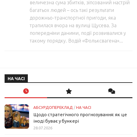
величезна сума збитків, зіпсований настрій
багатьох людей – ось такі результати
дорожньо-транспортної пригоди, яка
трапилася вчора на вулиці Щусева. За
попередніми даними, події розвивалися у
такому порядку. Водій «Фольксвагена»...
НА ЧАСІ
АБСУРДОПЕРЕКЛАД
/
НА ЧАСІ
Щодо стратегічного прогнозування: як це
іноді буває у бункері
28.07.2026