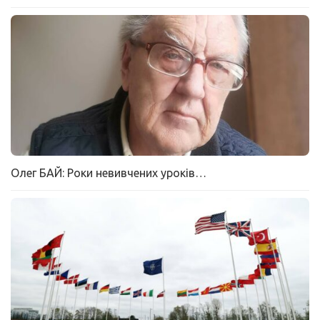
Олег БАЙ: Роки невивчених уроків…