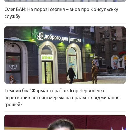
Олег БАЙ: На порозі серпня – знов про Консульську
службу
Темний бік “Фармастора”: як Ігор Червоненко
перетворив аптечні мережі на пральні з відмивання
грошей?