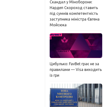
Скандал у Міноборони:
Нардеп Скороход ставить
під сумнів компетентність
заступника міністра Євгена
Мойсюка
Цибулько: FavBet грає не за
правилами — Visa виходить
із гри