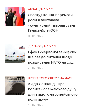
АБЗАЦ
/
НА ЧАСІ
Спаскудження перемоги:
росія влаштувала
«культурний» шабаш у залі
Генасамблеї ООН
08.05.2025
ДІАГНОЗ
/
НА ЧАСІ
Ефект «червоної ганчірки»:
ще раз до питання щодо
розширення НАТО на схід
20.02.2025
ВІСТІ З ТОГО СВІТУ
/
НА ЧАСІ
Ай да Дональд!.. Про
користь освіжаючого душу
для вищого європейського
політикуму
18.02.2025