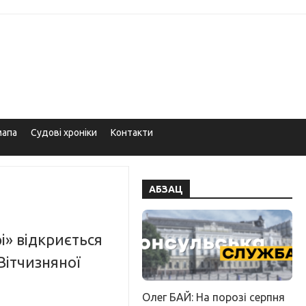
мапа
Судові хроніки
Контакти
АБЗАЦ
і» відкриється
Вітчизняної
Олег БАЙ: На порозі серпня