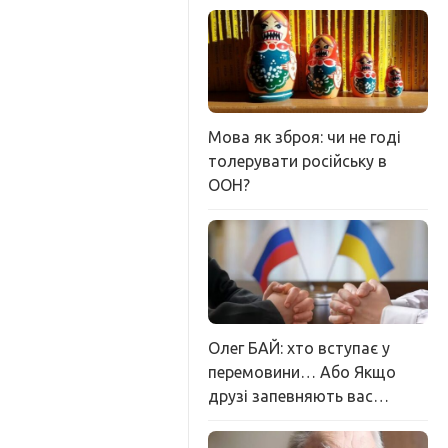
Мова як зброя: чи не годі
толерувати російську в
ООН?
Олег БАЙ: хто вступає у
перемовини… Або Якщо
друзі запевняють вас…