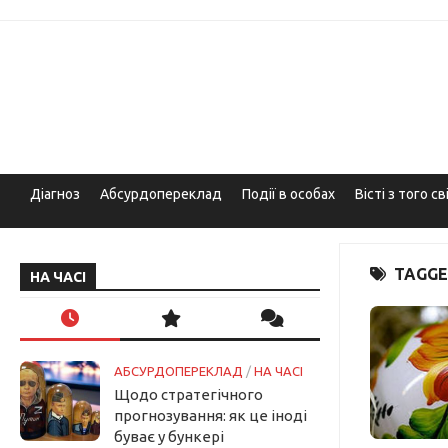
Skip
to
content
Діагноз
Абсурдопереклад
Події в особах
Вісті з того св
TAGGE
НА ЧАСІ
АБСУРДОПЕРЕКЛАД
/
НА ЧАСІ
Щодо стратегічного
прогнозування: як це іноді
буває у бункері