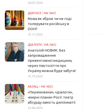
28.07.2026
ДІАГНОЗ
/
НА ЧАСІ
Мова як зброя: чи не годі
толерувати російську в
ООН?
15.11.2025
ДІАЛОГИ
/
НА ЧАСІ
Анатолій НОВИК: Без
запровадження
превентивної медицини,
через півстоліття про
Україну можна буде забути!
15.10.2025
АБЗАЦ
/
НА ЧАСІ
«Перемовини», «діалоги»,
«мирні плани» Росії: театр
абсурду замість дипломатії
22.06.2025