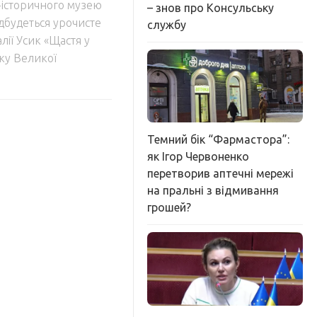
-історичного музею
– знов про Консульську
ідбудеться урочисте
службу
ії Усик «Щастя у
тку Великої
Темний бік “Фармастора”:
як Ігор Червоненко
перетворив аптечні мережі
на пральні з відмивання
грошей?