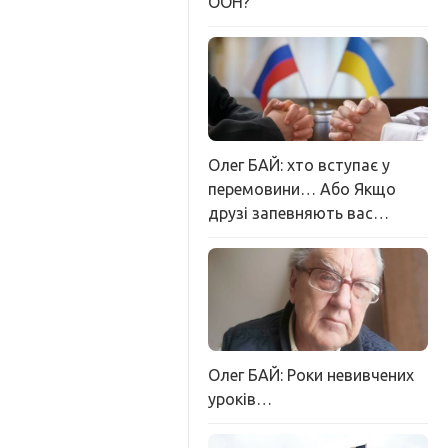
ООН?
Олег БАЙ: хто вступає у
перемовини… Або Якщо
друзі запевняють вас…
Олег БАЙ: Роки невивчених
уроків…