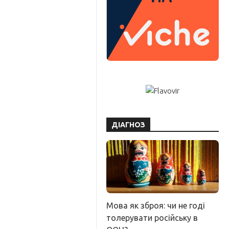
ДІАГНОЗ
Мова як зброя: чи не годі
толерувати російську в