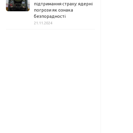
підтримання страху: ядерні
погрози як ознака
безпорадності
21.11.2024