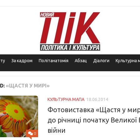
іту
За кадром
Політанатомія
Абзац
Діалоги
Культурна 
D:
«ЩАСТЯ У МИРІ»
КУЛЬТУРНА МАПА
18.06.2014
Фотовиставка «Щастя у мир
до річниці початку Великої 
війни
0