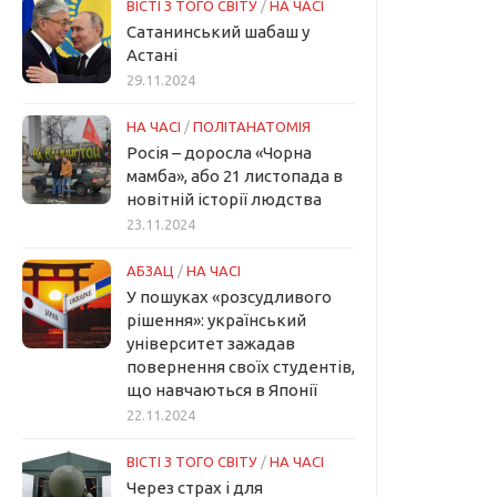
ВІСТІ З ТОГО СВІТУ
/
НА ЧАСІ
Сатанинський шабаш у
Астані
29.11.2024
НА ЧАСІ
/
ПОЛІТАНАТОМІЯ
Росія – доросла «Чорна
мамба», або 21 листопада в
новітній історії людства
23.11.2024
АБЗАЦ
/
НА ЧАСІ
У пошуках «розсудливого
рішення»: український
університет зажадав
повернення своїх студентів,
що навчаються в Японії
22.11.2024
ВІСТІ З ТОГО СВІТУ
/
НА ЧАСІ
Через страх і для