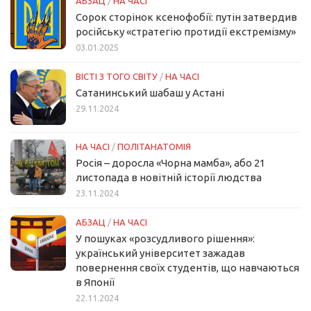
АБЗАЦ
/
НА ЧАСІ
Сорок сторінок ксенофобії: путін затвердив
російську «стратегію протидії екстремізму»
03.01.2025
ВІСТІ З ТОГО СВІТУ
/
НА ЧАСІ
Сатанинський шабаш у Астані
29.11.2024
НА ЧАСІ
/
ПОЛІТАНАТОМІЯ
Росія – доросла «Чорна мамба», або 21
листопада в новітній історії людства
23.11.2024
АБЗАЦ
/
НА ЧАСІ
У пошуках «розсудливого рішення»:
український університет зажадав
повернення своїх студентів, що навчаються
в Японії
22.11.2024