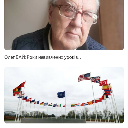
Олег БАЙ: Роки невивчених уроків…