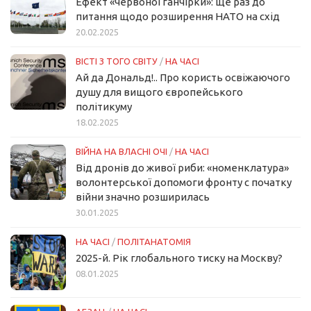
Ефект «червоної ганчірки»: ще раз до
питання щодо розширення НАТО на схід
20.02.2025
ВІСТІ З ТОГО СВІТУ
/
НА ЧАСІ
Ай да Дональд!.. Про користь освіжаючого
душу для вищого європейського
політикуму
18.02.2025
ВІЙНА НА ВЛАСНІ ОЧІ
/
НА ЧАСІ
Від дронів до живої риби: «номенклатура»
волонтерської допомоги фронту с початку
війни значно розширилась
30.01.2025
НА ЧАСІ
/
ПОЛІТАНАТОМІЯ
2025-й. Рік глобального тиску на Москву?
08.01.2025