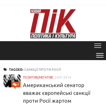
Skip
to
content
TAGGED:
САНКЦІЇ ПРОТИ РОСІЇ
ПОЗИТИВ/НЕГАТИВ
24.07.2014
Американський сенатор
4
вважає європейські санкції
проти Росії жартом