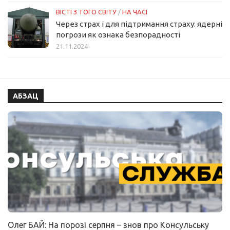
ВІСТІ З ТОГО СВІТУ
/
НА ЧАСІ
Через страх і для підтримання страху: ядерні
погрози як ознака безпорадності
21.11.2024
АБЗАЦ
Олег БАЙ: На порозі серпня – знов про Консульську