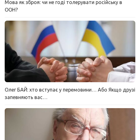
Мова як зброя: чи не годі толерувати російську в
ООН?
Олег БАЙ: хто вступає у перемовини… Або Якщо друзі
запевняють вас…