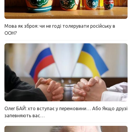
Мова як зброя: чи не годі толерувати російську в
ООН?
Олег БАЙ: хто вступає у перемовини… Або Якщо друзі
запевняють вас…