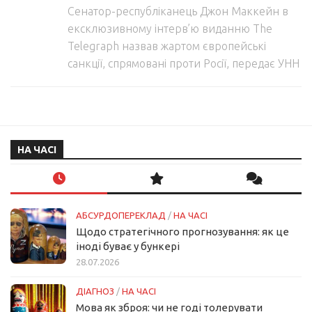
Сенатор-республіканець Джон Маккейн в
ексклюзивному інтерв’ю виданню The
Telegraph назвав жартом європейські
санкції, спрямовані проти Росії, передає УНН
НА ЧАСІ
АБСУРДОПЕРЕКЛАД
/
НА ЧАСІ
Щодо стратегічного прогнозування: як це
іноді буває у бункері
28.07.2026
ДІАГНОЗ
/
НА ЧАСІ
Мова як зброя: чи не годі толерувати