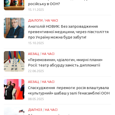
російську в ООН?
15.11.2025
ДІАЛОГИ
/
НА ЧАСІ
Анатолій НОВИК: Без запровадження
превентивної медицини, через півстоліття
про Україну можна буде забути!
15.10.2025
АБЗАЦ
/
НА ЧАСІ
«Перемовини», «діалоги», «мирні плани»
Росії: театр абсурду замість дипломатії
22.06.2025
АБЗАЦ
/
НА ЧАСІ
Спаскудження перемоги: росія влаштувала
«культурний» шабаш у залі Генасамблеї ООН
08.05.2025
ДІАГНОЗ
/
НА ЧАСІ