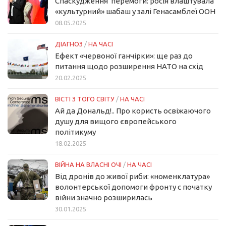
Спаскудження перемоги: росія влаштувала
«культурний» шабаш у залі Генасамблеї ООН
08.05.2025
ДІАГНОЗ
/
НА ЧАСІ
Ефект «червоної ганчірки»: ще раз до
питання щодо розширення НАТО на схід
20.02.2025
ВІСТІ З ТОГО СВІТУ
/
НА ЧАСІ
Ай да Дональд!.. Про користь освіжаючого
душу для вищого європейського
політикуму
18.02.2025
ВІЙНА НА ВЛАСНІ ОЧІ
/
НА ЧАСІ
Від дронів до живої риби: «номенклатура»
волонтерської допомоги фронту с початку
війни значно розширилась
30.01.2025