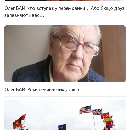
Олег БАЙ: хто вступає у перемовини… Або Якщо друзі
запевняють вас…
Олег БАЙ: Роки невивчених уроків…