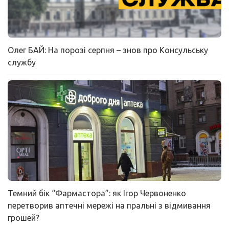
Олег БАЙ: На порозі серпня – знов про Консульську
службу
Темний бік “Фармастора”: як Ігор Червоненко
перетворив аптечні мережі на пральні з відмивання
грошей?