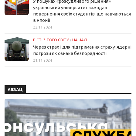
У пошуках «розсудливого рішення»:
український університет зажадав
повернення своїх студентів, що навчаються
в Японії
22.11.2024
ВІСТІ З ТОГО СВІТУ
/
НА ЧАСІ
Через страх і для підтримання страху: ядерні
погрози як ознака безпорадності
21.11.2024
АБЗАЦ