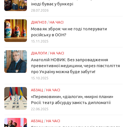
іноді буває у бункері
28.07.2026
ДІАГНОЗ
/
НА ЧАСІ
Мова як зброя: чи не годі толерувати
російську в ООН?
15.11.2025
ДІАЛОГИ
/
НА ЧАСІ
Анатолій НОВИК: Без запровадження
превентивної медицини, через півстоліття
про Україну можна буде забути!
15.10.2025
АБЗАЦ
/
НА ЧАСІ
«Перемовини», «діалоги», «мирні плани»
Росії: театр абсурду замість дипломатії
22.06.2025
АБЗАЦ
/
НА ЧАСІ