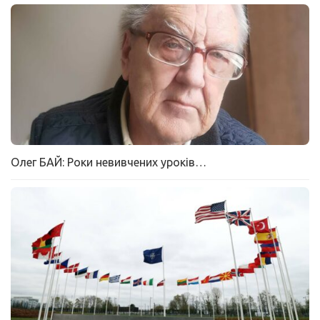
Олег БАЙ: Роки невивчених уроків…