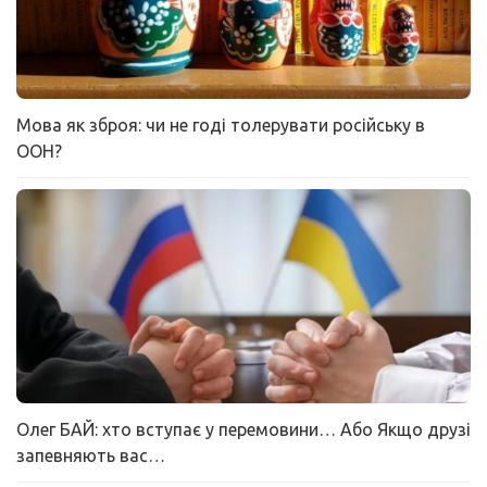
Мова як зброя: чи не годі толерувати російську в
ООН?
Олег БАЙ: хто вступає у перемовини… Або Якщо друзі
запевняють вас…