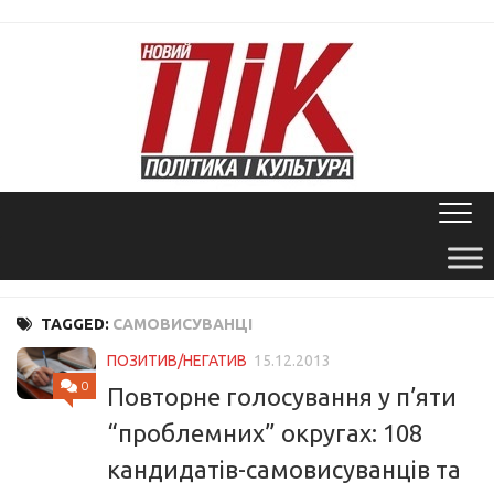
Skip
to
content
TAGGED:
САМОВИСУВАНЦІ
ПОЗИТИВ/НЕГАТИВ
15.12.2013
0
Повторне голосування у п’яти
“проблемних” округах: 108
кандидатів-самовисуванців та