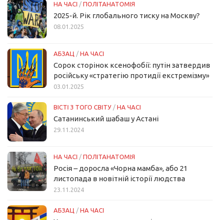
НА ЧАСІ
/
ПОЛІТАНАТОМІЯ
2025-й. Рік глобального тиску на Москву?
08.01.2025
АБЗАЦ
/
НА ЧАСІ
Сорок сторінок ксенофобії: путін затвердив
російську «стратегію протидії екстремізму»
03.01.2025
ВІСТІ З ТОГО СВІТУ
/
НА ЧАСІ
Сатанинський шабаш у Астані
29.11.2024
НА ЧАСІ
/
ПОЛІТАНАТОМІЯ
Росія – доросла «Чорна мамба», або 21
листопада в новітній історії людства
23.11.2024
АБЗАЦ
/
НА ЧАСІ