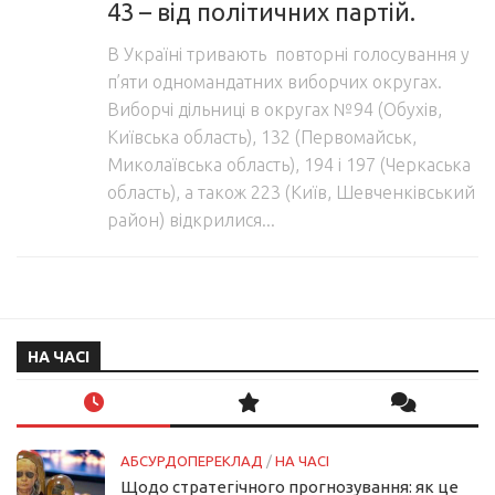
43 – від політичних партій.
В Україні тривають повторні голосування у
п’яти одномандатних виборчих округах.
Виборчі дільниці в округах №94 (Обухів,
Київська область), 132 (Первомайськ,
Миколаївська область), 194 і 197 (Черкаська
область), а також 223 (Київ, Шевченківський
район) відкрилися...
НА ЧАСІ
АБСУРДОПЕРЕКЛАД
/
НА ЧАСІ
Щодо стратегічного прогнозування: як це