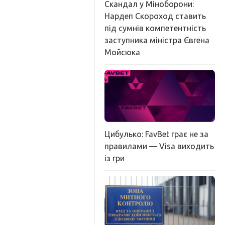
Скандал у Міноборони:
Нардеп Скороход ставить
під сумнів компетентність
заступника міністра Євгена
Мойсюка
Цибулько: FavBet грає не за
правилами — Visa виходить
із гри