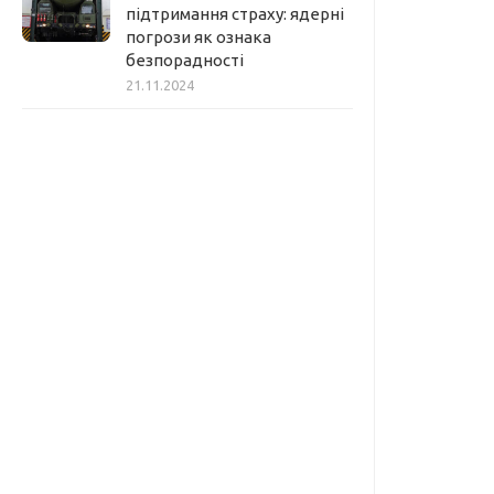
підтримання страху: ядерні
погрози як ознака
безпорадності
21.11.2024