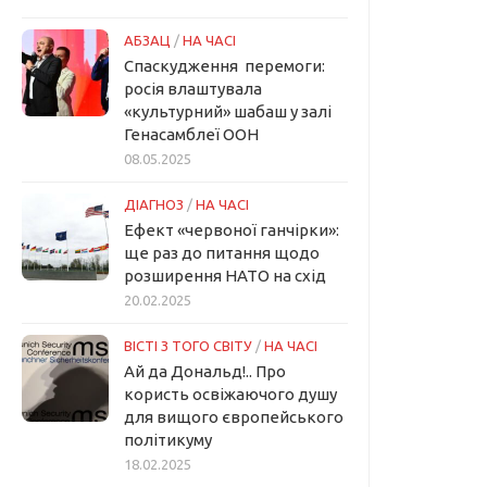
АБЗАЦ
/
НА ЧАСІ
Спаскудження перемоги:
росія влаштувала
«культурний» шабаш у залі
Генасамблеї ООН
08.05.2025
ДІАГНОЗ
/
НА ЧАСІ
Ефект «червоної ганчірки»:
ще раз до питання щодо
розширення НАТО на схід
20.02.2025
ВІСТІ З ТОГО СВІТУ
/
НА ЧАСІ
Ай да Дональд!.. Про
користь освіжаючого душу
для вищого європейського
політикуму
18.02.2025