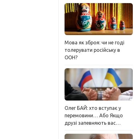
Мова як зброя: чи не годі
толерувати російську в
ООН?
Олег БАЙ: хто вступає у
перемовини… Або Якщо
друзі запевняють вас…