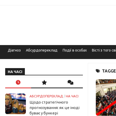
Skip
to
content
Діагноз
Абсурдопереклад
Події в особах
Вісті з того св
TAGGE
НА ЧАСІ
АБСУРДОПЕРЕКЛАД
/
НА ЧАСІ
Щодо стратегічного
прогнозування: як це іноді
буває у бункері