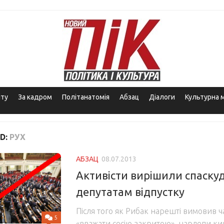
іту
За кадром
Політанатомія
Абзац
Діалоги
Культурна 
D:
РУХ
АБЗАЦ
08.07.2013
Активісти вирішили спаску
депутатам відпустку
Після того як Рибак нарешті вимовив ч
5
«вважати сесію закритою», нардепи ки