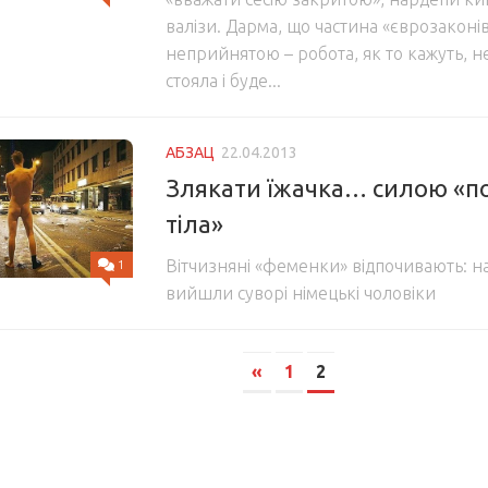
валізи. Дарма, що частина «єврозаконів
неприйнятою – робота, як то кажуть, н
стояла і буде...
АБЗАЦ
22.04.2013
Злякати їжачка… силою «п
тіла»
Вітчизняні «феменки» відпочивають: н
1
вийшли суворі німецькі чоловіки
«
1
2