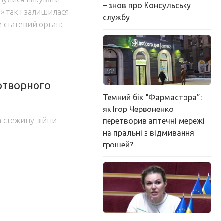
– знов про Консульську
» так і залишилася
службу
е статевий орган:
отворного
Темний бік “Фармастора”:
як Ігор Червоненко
а стежину війни
перетворив аптечні мережі
на пральні з відмивання
грошей?