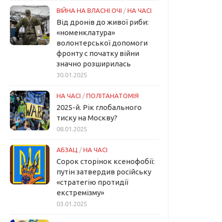
ВІЙНА НА ВЛАСНІ ОЧІ
/
НА ЧАСІ
Від дронів до живої риби:
«номенклатура»
волонтерської допомоги
фронту с початку війни
значно розширилась
30.01.2025
НА ЧАСІ
/
ПОЛІТАНАТОМІЯ
2025-й. Рік глобального
тиску на Москву?
08.01.2025
АБЗАЦ
/
НА ЧАСІ
Сорок сторінок ксенофобії:
путін затвердив російську
«стратегію протидії
екстремізму»
03.01.2025