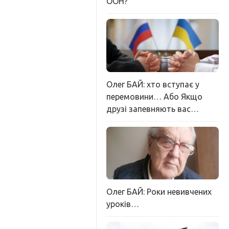
ООН?
Олег БАЙ: хто вступає у
перемовини… Або Якщо
друзі запевняють вас…
Олег БАЙ: Роки невивчених
уроків…