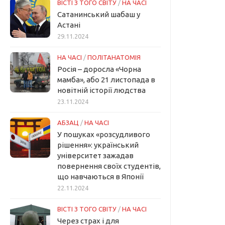
ВІСТІ З ТОГО СВІТУ
/
НА ЧАСІ
Сатанинський шабаш у
Астані
29.11.2024
НА ЧАСІ
/
ПОЛІТАНАТОМІЯ
Росія – доросла «Чорна
мамба», або 21 листопада в
новітній історії людства
23.11.2024
АБЗАЦ
/
НА ЧАСІ
У пошуках «розсудливого
рішення»: український
університет зажадав
повернення своїх студентів,
що навчаються в Японії
22.11.2024
ВІСТІ З ТОГО СВІТУ
/
НА ЧАСІ
Через страх і для