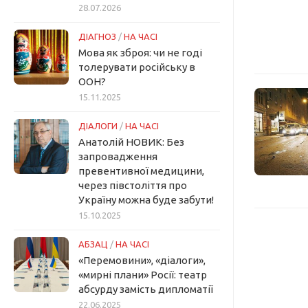
28.07.2026
ДІАГНОЗ
/
НА ЧАСІ
Мова як зброя: чи не годі
толерувати російську в
ООН?
15.11.2025
ДІАЛОГИ
/
НА ЧАСІ
Анатолій НОВИК: Без
запровадження
превентивної медицини,
через півстоліття про
Україну можна буде забути!
15.10.2025
АБЗАЦ
/
НА ЧАСІ
«Перемовини», «діалоги»,
«мирні плани» Росії: театр
абсурду замість дипломатії
22.06.2025