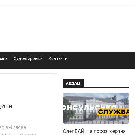
мапа
Судові хроніки
Контакти
АБЗАЦ
дити
арівні слова
Олег БАЙ: На порозі серпня
нулися пакувати