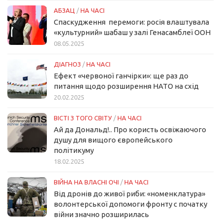
АБЗАЦ
/
НА ЧАСІ
Спаскудження перемоги: росія влаштувала
«культурний» шабаш у залі Генасамблеї ООН
08.05.2025
ДІАГНОЗ
/
НА ЧАСІ
Ефект «червоної ганчірки»: ще раз до
питання щодо розширення НАТО на схід
20.02.2025
ВІСТІ З ТОГО СВІТУ
/
НА ЧАСІ
Ай да Дональд!.. Про користь освіжаючого
душу для вищого європейського
політикуму
18.02.2025
ВІЙНА НА ВЛАСНІ ОЧІ
/
НА ЧАСІ
Від дронів до живої риби: «номенклатура»
волонтерської допомоги фронту с початку
війни значно розширилась