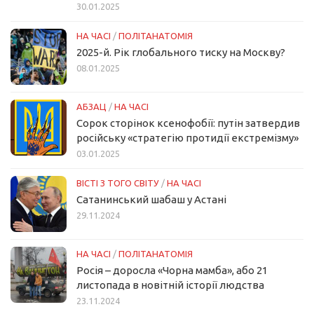
30.01.2025
НА ЧАСІ
/
ПОЛІТАНАТОМІЯ
2025-й. Рік глобального тиску на Москву?
08.01.2025
АБЗАЦ
/
НА ЧАСІ
Сорок сторінок ксенофобії: путін затвердив
російську «стратегію протидії екстремізму»
03.01.2025
ВІСТІ З ТОГО СВІТУ
/
НА ЧАСІ
Сатанинський шабаш у Астані
29.11.2024
НА ЧАСІ
/
ПОЛІТАНАТОМІЯ
Росія – доросла «Чорна мамба», або 21
листопада в новітній історії людства
23.11.2024