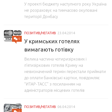
У проекті бюджету наступного року Україна
не розраховує на тимчасово окуповані
території Донбасу
ПОЗИТИВ/НЕГАТИВ
23.04.2014
0
У кримських готелях
вимагають готівку
Велика частина чотиризіркових і
п’ятизіркових готелів Криму на
невизначений термін перестали приймати
до оплати банківські картки, повідомляє
“ИТАР-ТАСС” з посиланням на
адміністраторів місцевих готелів
ПОЗИТИВ/НЕГАТИВ
06.04.2014
0