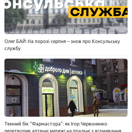
Олег БАЙ: На порозі серпня – знов про Консульську
службу
Темний бік “Фармастора”: як Ігор Червоненко
перетворив аптечні мережі на пральні з відмивання