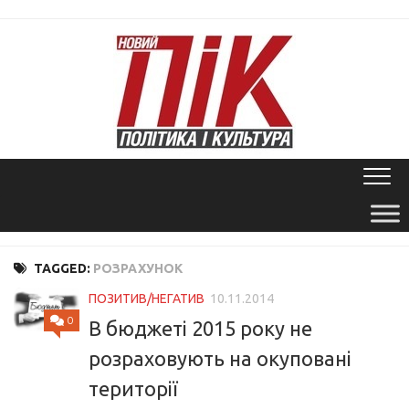
Skip
to
content
TAGGED:
РОЗРАХУНОК
ПОЗИТИВ/НЕГАТИВ
10.11.2014
0
В бюджеті 2015 року не
розраховують на окуповані
території