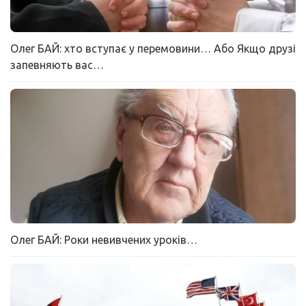
Олег БАЙ: хто вступає у перемовини… Або Якщо друзі
запевняють вас…
Олег БАЙ: Роки невивчених уроків…