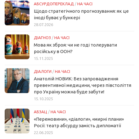
АБСУРДОПЕРЕКЛАД
/
НА ЧАСІ
Щодо стратегічного прогнозування: як це
іноді буває у бункері
28.07.2026
ДІАГНОЗ
/
НА ЧАСІ
Мова як зброя: чи не годі толерувати
російську в ООН?
15.11.2025
ДІАЛОГИ
/
НА ЧАСІ
Анатолій НОВИК: Без запровадження
превентивної медицини, через півстоліття
про Україну можна буде забути!
15.10.2025
АБЗАЦ
/
НА ЧАСІ
«Перемовини», «діалоги», «мирні плани»
Росії: театр абсурду замість дипломатії
22.06.2025