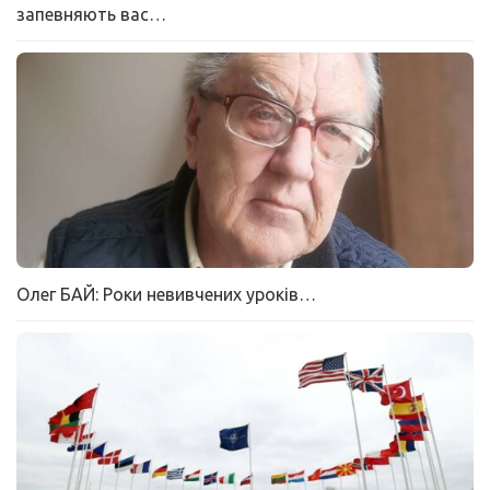
запевняють вас…
Олег БАЙ: Роки невивчених уроків…