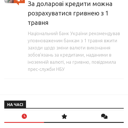
За доларові кредити можна
розрахуватися гривнею з 1
травня
Національний банк України рекомендував
уповноваженим банкам з 1 травня вжити
заходи щодо зміни валюти виконання
зобов’язань за кредитами, наданими в
іноземній валюті, на гривню, повідомила
прес-служби НБУ
НА ЧАСІ