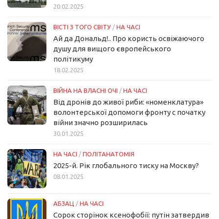
20.02.2025
ВІСТІ З ТОГО СВІТУ
/
НА ЧАСІ
Ай да Дональд!.. Про користь освіжаючого
душу для вищого європейського
політикуму
18.02.2025
ВІЙНА НА ВЛАСНІ ОЧІ
/
НА ЧАСІ
Від дронів до живої риби: «номенклатура»
волонтерської допомоги фронту с початку
війни значно розширилась
30.01.2025
НА ЧАСІ
/
ПОЛІТАНАТОМІЯ
2025-й. Рік глобального тиску на Москву?
08.01.2025
АБЗАЦ
/
НА ЧАСІ
Сорок сторінок ксенофобії: путін затвердив