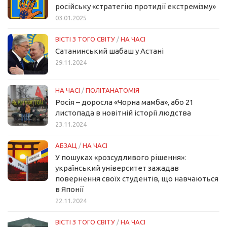
російську «стратегію протидії екстремізму»
03.01.2025
ВІСТІ З ТОГО СВІТУ
/
НА ЧАСІ
Сатанинський шабаш у Астані
29.11.2024
НА ЧАСІ
/
ПОЛІТАНАТОМІЯ
Росія – доросла «Чорна мамба», або 21
листопада в новітній історії людства
23.11.2024
АБЗАЦ
/
НА ЧАСІ
У пошуках «розсудливого рішення»:
український університет зажадав
повернення своїх студентів, що навчаються
в Японії
22.11.2024
ВІСТІ З ТОГО СВІТУ
/
НА ЧАСІ