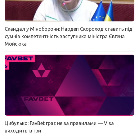
Скандал у Міноборони: Нардеп Скороход ставить під
сумнів компетентність заступника міністра Євгена
Мойсюка
Цибулько: FavBet грає не за правилами — Visa
виходить із гри