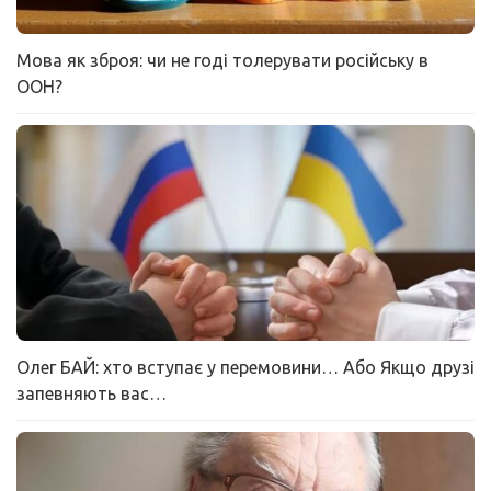
Мова як зброя: чи не годі толерувати російську в
ООН?
Олег БАЙ: хто вступає у перемовини… Або Якщо друзі
запевняють вас…