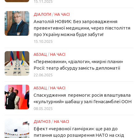
15.11.2025
ДІАЛОГИ
/
НА ЧАСІ
Анатолій НОВИК: Без запровадження
превентивної медицини, через півстоліття
про Україну можна буде забути!
15.10.2025
АБЗАЦ
/
НА ЧАСІ
«Перемовини», «діалоги», «мирні плани»
Росії: театр абсурду замість дипломатії
22.06.2025
АБЗАЦ
/
НА ЧАСІ
Спаскудження перемоги: росія влаштувала
«культурний» шабаш у залі Генасамблеї ООН
08.05.2025
ДІАГНОЗ
/
НА ЧАСІ
Ефект «червоної ганчірки»: ще раз до
питання щодо розширення НАТО на схід