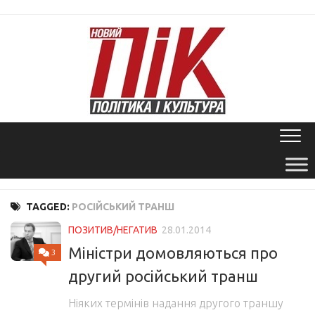
Skip
to
content
TAGGED:
РОСІЙСЬКИЙ ТРАНШ
ПОЗИТИВ/НЕГАТИВ
28.01.2014
Міністри домовляються про
3
другий російський транш
Ніяких термінів надання другого траншу