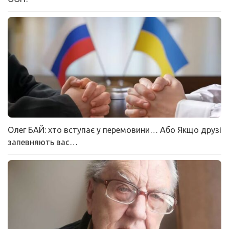
Олег БАЙ: хто вступає у перемовини… Або Якщо друзі
запевняють вас…