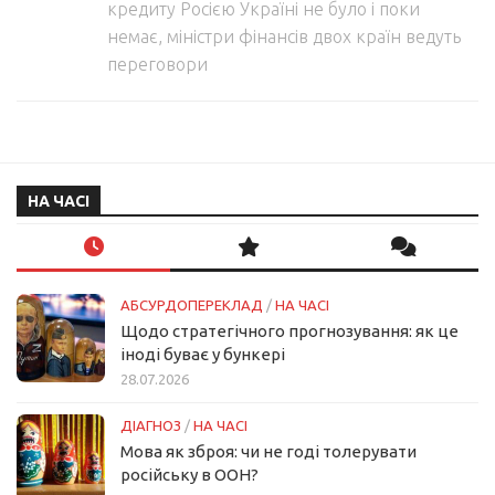
кредиту Росією Україні не було і поки
немає, міністри фінансів двох країн ведуть
переговори
НА ЧАСІ
АБСУРДОПЕРЕКЛАД
/
НА ЧАСІ
Щодо стратегічного прогнозування: як це
іноді буває у бункері
28.07.2026
ДІАГНОЗ
/
НА ЧАСІ
Мова як зброя: чи не годі толерувати
російську в ООН?