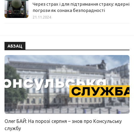
Через страх і для підтримання страху: ядерні
погрози як ознака безпорадності
21.11.2024
АБЗАЦ
Олег БАЙ: На порозі серпня – знов про Консульську
службу