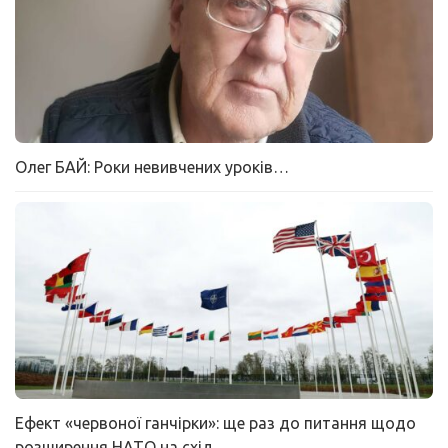
Олег БАЙ: Роки невивчених уроків…
Ефект «червоної ганчірки»: ще раз до питання щодо
розширення НАТО на схід