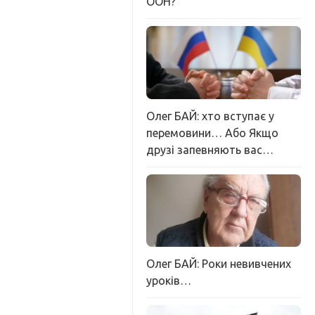
ООН?
Олег БАЙ: хто вступає у
перемовини… Або Якщо
друзі запевняють вас…
Олег БАЙ: Роки невивчених
уроків…