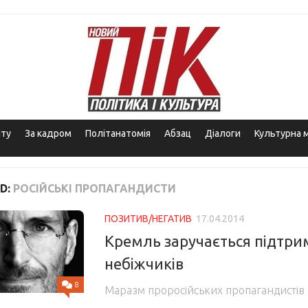
іту
За кадром
Політанатомія
Абзац
Діалоги
Культурна 
D:
РОСІЙСЬКІ ПРОПАГАНДИСТИ
ПОЗИТИВ/НЕГАТИВ
17.04.2014
Кремль заручається підтри
небіжчиків
8
Маразм проросійських пропагандистів