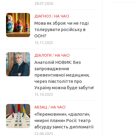
28.07.2026
ДІАГНОЗ
/
НА ЧАСІ
Мова як зброя: чи не годі
толерувати російську в
ООН?
15.11.2025
ДІАЛОГИ
/
НА ЧАСІ
Анатолій НОВИК: Без
запровадження
превентивної медицини,
через півстоліття про
Україну можна буде забути!
15.10.2025
АБЗАЦ
/
НА ЧАСІ
«Перемовини», «діалоги»,
«мирні плани» Росії: театр
абсурду замість дипломатії
22.06.2025