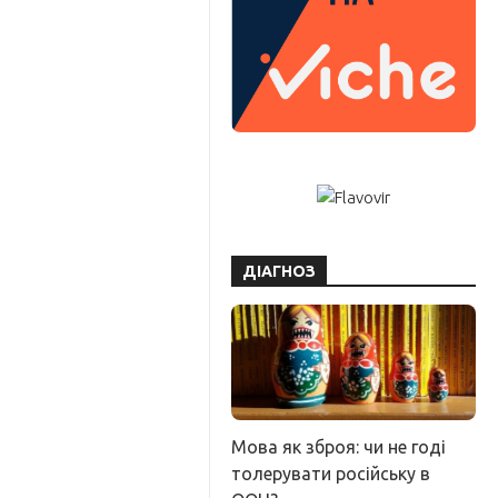
ДІАГНОЗ
Мова як зброя: чи не годі
толерувати російську в