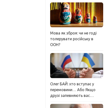
Мова як зброя: чи не годі
толерувати російську в
ООН?
Олег БАЙ: хто вступає у
перемовини… Або Якщо
друзі запевняють вас…