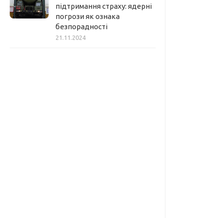
підтримання страху: ядерні
погрози як ознака
безпорадності
21.11.2024