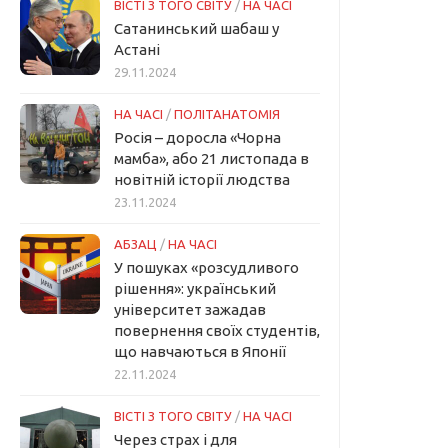
ВІСТІ З ТОГО СВІТУ
/
НА ЧАСІ
Сатанинський шабаш у
Астані
29.11.2024
НА ЧАСІ
/
ПОЛІТАНАТОМІЯ
Росія – доросла «Чорна
мамба», або 21 листопада в
новітній історії людства
23.11.2024
АБЗАЦ
/
НА ЧАСІ
У пошуках «розсудливого
рішення»: український
університет зажадав
повернення своїх студентів,
що навчаються в Японії
22.11.2024
ВІСТІ З ТОГО СВІТУ
/
НА ЧАСІ
Через страх і для