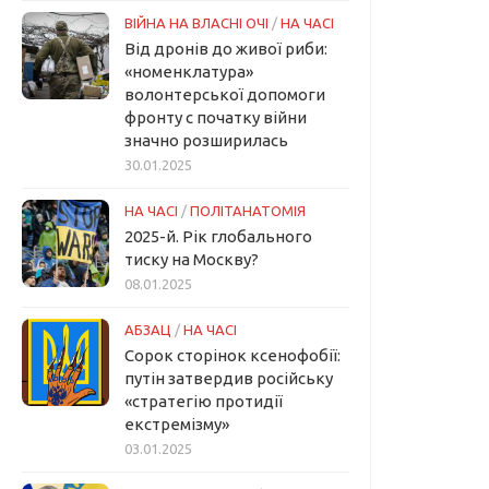
ВІЙНА НА ВЛАСНІ ОЧІ
/
НА ЧАСІ
Від дронів до живої риби:
«номенклатура»
волонтерської допомоги
фронту с початку війни
значно розширилась
30.01.2025
НА ЧАСІ
/
ПОЛІТАНАТОМІЯ
2025-й. Рік глобального
тиску на Москву?
08.01.2025
АБЗАЦ
/
НА ЧАСІ
Сорок сторінок ксенофобії:
путін затвердив російську
«стратегію протидії
екстремізму»
03.01.2025