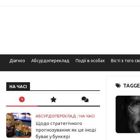
Skip
to
content
Діагноз
Абсурдопереклад
Події в особах
Вісті з того св
TAGGE
НА ЧАСІ
АБСУРДОПЕРЕКЛАД
/
НА ЧАСІ
Щодо стратегічного
прогнозування: як це іноді
буває у бункері