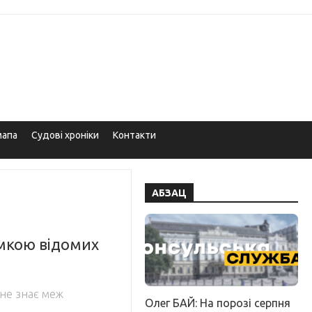
мапа
Судові хроніки
Контакти
АБЗАЦ
мкою відомих
 не знає меж
Олег БАЙ: На порозі серпня