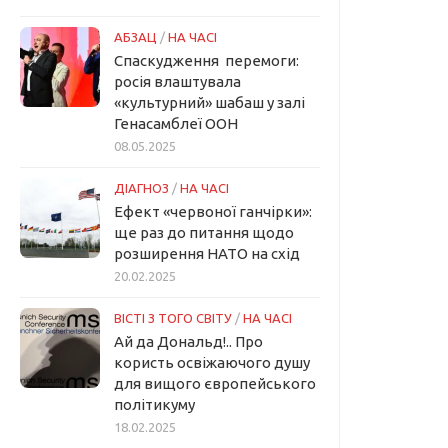
АБЗАЦ
/
НА ЧАСІ
Спаскудження перемоги:
росія влаштувала
«культурний» шабаш у залі
Генасамблеї ООН
08.05.2025
ДІАГНОЗ
/
НА ЧАСІ
Ефект «червоної ганчірки»:
ще раз до питання щодо
розширення НАТО на схід
20.02.2025
ВІСТІ З ТОГО СВІТУ
/
НА ЧАСІ
Ай да Дональд!.. Про
користь освіжаючого душу
для вищого європейського
політикуму
18.02.2025