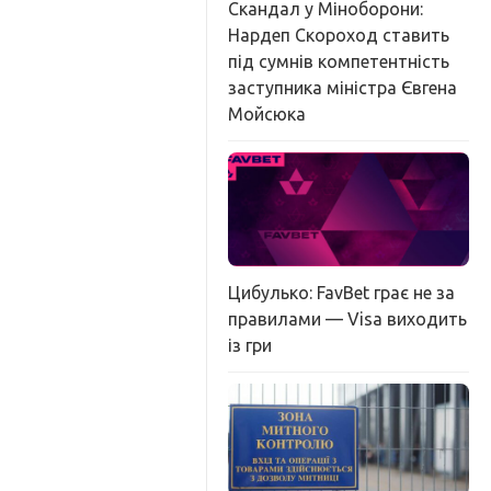
Скандал у Міноборони:
Нардеп Скороход ставить
під сумнів компетентність
заступника міністра Євгена
Мойсюка
Цибулько: FavBet грає не за
правилами — Visa виходить
із гри