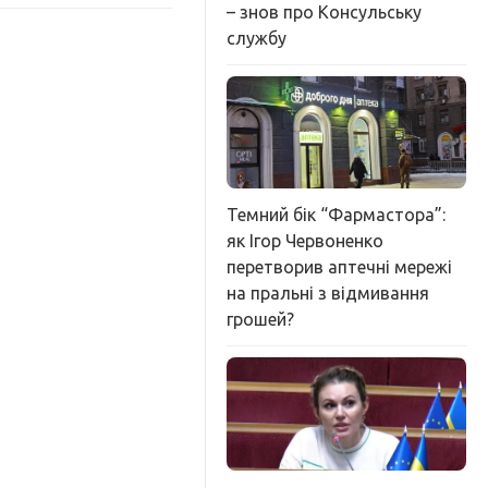
– знов про Консульську
службу
Темний бік “Фармастора”:
як Ігор Червоненко
перетворив аптечні мережі
на пральні з відмивання
грошей?