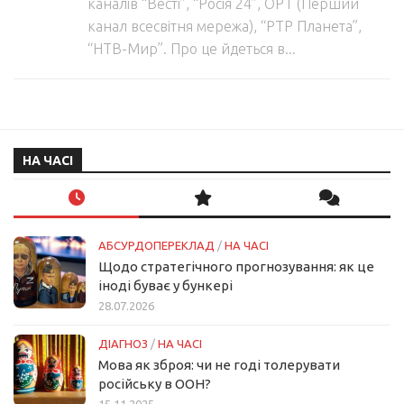
каналів “Весті”, “Росія 24”, ОРТ (Перший
канал всесвітня мережа), “РТР Планета”,
“НТВ-Мир”. Про це йдеться в...
НА ЧАСІ
АБСУРДОПЕРЕКЛАД
/
НА ЧАСІ
Щодо стратегічного прогнозування: як це
іноді буває у бункері
28.07.2026
ДІАГНОЗ
/
НА ЧАСІ
Мова як зброя: чи не годі толерувати
російську в ООН?