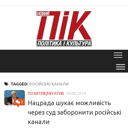
Skip
to
content
TAGGED:
РОСІЙСЬКІ КАНАЛИ
ПОЗИТИВ/НЕГАТИВ
18.06.2014
Нацрада шукає можливість
0
через суд заборонити російські
канали