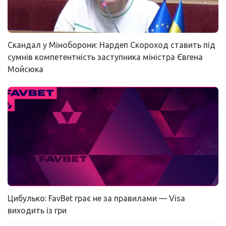
Скандал у Міноборони: Нардеп Скороход ставить під
сумнів компетентність заступника міністра Євгена
Мойсюка
Цибулько: FavBet грає не за правилами — Visa
виходить із гри