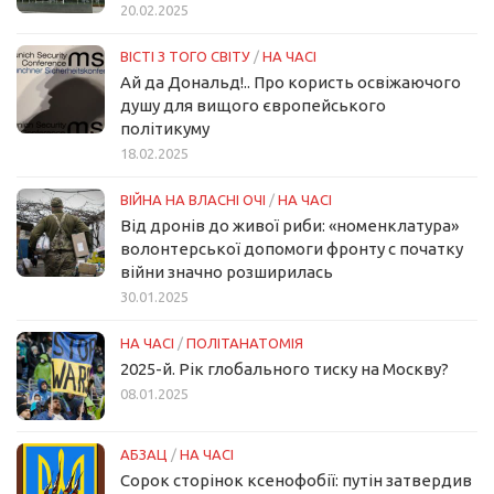
20.02.2025
ВІСТІ З ТОГО СВІТУ
/
НА ЧАСІ
Ай да Дональд!.. Про користь освіжаючого
душу для вищого європейського
політикуму
18.02.2025
ВІЙНА НА ВЛАСНІ ОЧІ
/
НА ЧАСІ
Від дронів до живої риби: «номенклатура»
волонтерської допомоги фронту с початку
війни значно розширилась
30.01.2025
НА ЧАСІ
/
ПОЛІТАНАТОМІЯ
2025-й. Рік глобального тиску на Москву?
08.01.2025
АБЗАЦ
/
НА ЧАСІ
Сорок сторінок ксенофобії: путін затвердив