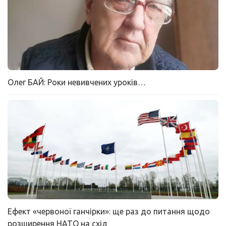
Олег БАЙ: Роки невивчених уроків…
Ефект «червоної ганчірки»: ще раз до питання щодо
розширення НАТО на схід