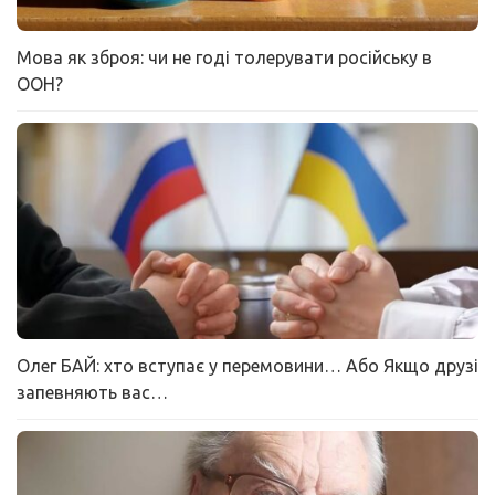
Мова як зброя: чи не годі толерувати російську в
ООН?
Олег БАЙ: хто вступає у перемовини… Або Якщо друзі
запевняють вас…