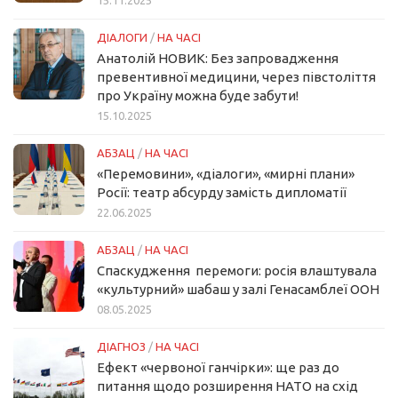
15.11.2025
ДІАЛОГИ
/
НА ЧАСІ
Анатолій НОВИК: Без запровадження
превентивної медицини, через півстоліття
про Україну можна буде забути!
15.10.2025
АБЗАЦ
/
НА ЧАСІ
«Перемовини», «діалоги», «мирні плани»
Росії: театр абсурду замість дипломатії
22.06.2025
АБЗАЦ
/
НА ЧАСІ
Спаскудження перемоги: росія влаштувала
«культурний» шабаш у залі Генасамблеї ООН
08.05.2025
ДІАГНОЗ
/
НА ЧАСІ
Ефект «червоної ганчірки»: ще раз до
питання щодо розширення НАТО на схід