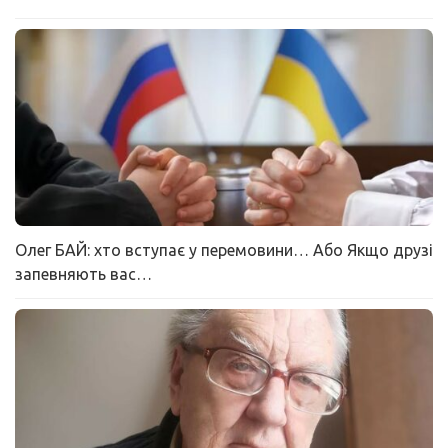
Олег БАЙ: хто вступає у перемовини… Або Якщо друзі
запевняють вас…