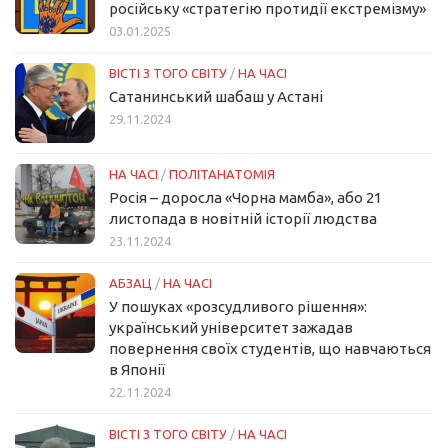
російську «стратегію протидії екстремізму»
03.01.2025
ВІСТІ З ТОГО СВІТУ
/
НА ЧАСІ
Сатанинський шабаш у Астані
29.11.2024
НА ЧАСІ
/
ПОЛІТАНАТОМІЯ
Росія – доросла «Чорна мамба», або 21
листопада в новітній історії людства
23.11.2024
АБЗАЦ
/
НА ЧАСІ
У пошуках «розсудливого рішення»:
український університет зажадав
повернення своїх студентів, що навчаються
в Японії
22.11.2024
ВІСТІ З ТОГО СВІТУ
/
НА ЧАСІ