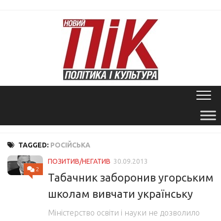
Skip
to
content
TAGGED:
РОСІЙСЬКА
ПОЗИТИВ/НЕГАТИВ
30.09.2013
2
Табачник заборонив угорським
школам вивчати українську
Міністерство освіти і науки не дозволило