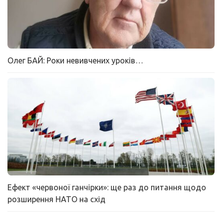
Олег БАЙ: Роки невивчених уроків…
Ефект «червоної ганчірки»: ще раз до питання щодо
розширення НАТО на схід