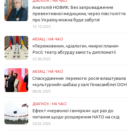
ДІАЛОГИ
/
НА ЧАСІ
Анатолій НОВИК: Без запровадження
превентивної медицини, через півстоліття
про Україну можна буде забути!
15.10.2025
АБЗАЦ
/
НА ЧАСІ
«Перемовини», «діалоги», «мирні плани»
Росії: театр абсурду замість дипломатії
22.06.2025
АБЗАЦ
/
НА ЧАСІ
Спаскудження перемоги: росія влаштувала
«культурний» шабаш у залі Генасамблеї ООН
08.05.2025
ДІАГНОЗ
/
НА ЧАСІ
Ефект «червоної ганчірки»: ще раз до
питання щодо розширення НАТО на схід
20.02.2025