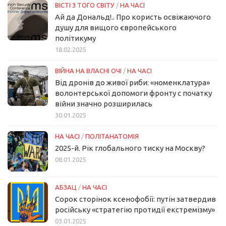
ВІСТІ З ТОГО СВІТУ
/
НА ЧАСІ
Ай да Дональд!.. Про користь освіжаючого
душу для вищого європейського
політикуму
18.02.2025
ВІЙНА НА ВЛАСНІ ОЧІ
/
НА ЧАСІ
Від дронів до живої риби: «номенклатура»
волонтерської допомоги фронту с початку
війни значно розширилась
30.01.2025
НА ЧАСІ
/
ПОЛІТАНАТОМІЯ
2025-й. Рік глобального тиску на Москву?
08.01.2025
АБЗАЦ
/
НА ЧАСІ
Сорок сторінок ксенофобії: путін затвердив
російську «стратегію протидії екстремізму»
03.01.2025