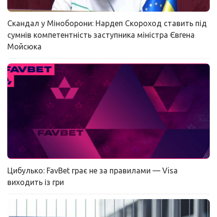
Скандал у Міноборони: Нардеп Скороход ставить під
сумнів компетентність заступника міністра Євгена
Мойсюка
Цибулько: FavBet грає не за правилами — Visa
виходить із гри