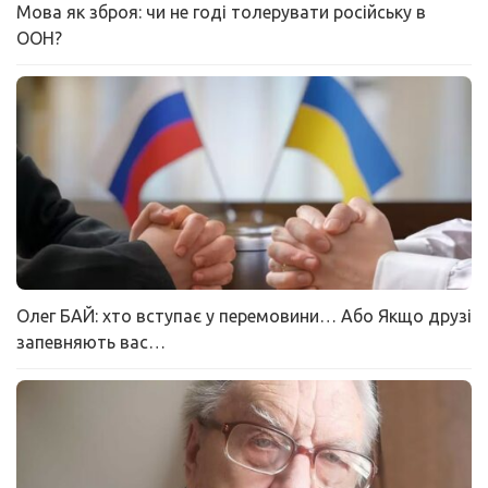
Мова як зброя: чи не годі толерувати російську в
ООН?
Олег БАЙ: хто вступає у перемовини… Або Якщо друзі
запевняють вас…