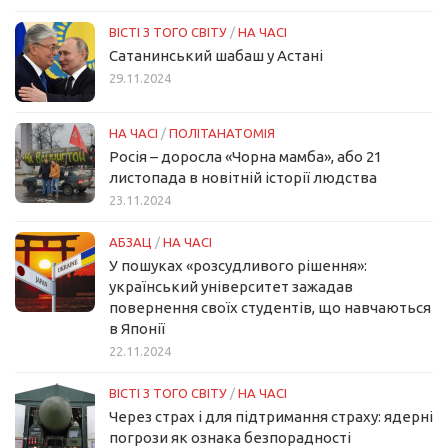
ВІСТІ З ТОГО СВІТУ
/
НА ЧАСІ
Сатанинський шабаш у Астані
29.11.2024
НА ЧАСІ
/
ПОЛІТАНАТОМІЯ
Росія – доросла «Чорна мамба», або 21
листопада в новітній історії людства
23.11.2024
АБЗАЦ
/
НА ЧАСІ
У пошуках «розсудливого рішення»:
український університет зажадав
повернення своїх студентів, що навчаються
в Японії
22.11.2024
ВІСТІ З ТОГО СВІТУ
/
НА ЧАСІ
Через страх і для підтримання страху: ядерні
погрози як ознака безпорадності