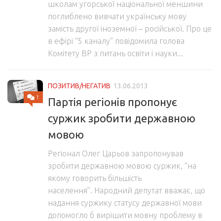
школам угорської національної меншини
поглиблено вивчати українську мову
замість другої іноземної – російської. Про це
в ефірі “5 каналу” повідомила голова
Комітету ВР з питань освіти і науки...
ПОЗИТИВ/НЕГАТИВ
13.06.2013
1
Партія регіонів пропонує
суржик зробити державною
мовою
Регіонал Олег Царьов запропонував
зробити державною мовою суржик, “на
якому говорить більшість
населення”. Народний депутат вважає, що
надання суржику статусу державної мови
допомогло б вирішити мовну проблему в