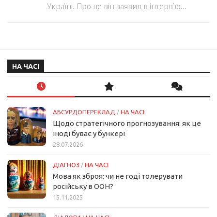
Україні. Про це він заявив в інтерв’ю...
НА ЧАСІ
АБСУРДОПЕРЕКЛАД
/
НА ЧАСІ
Щодо стратегічного прогнозування: як це
іноді буває у бункері
28.07.2026
ДІАГНОЗ
/
НА ЧАСІ
Мова як зброя: чи не годі толерувати
російську в ООН?
15.11.2025